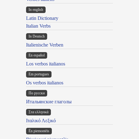
In english
Latin Dictionary
Italian Verbs
In Deutsch
Italienische Verben
En español
Los verbos italianos
Em portugues
Os verbos italianos
По русски
Итальянские глаголы
Στα ελληνικά
Ιταλικό Λεξικό
Ën piemontèis