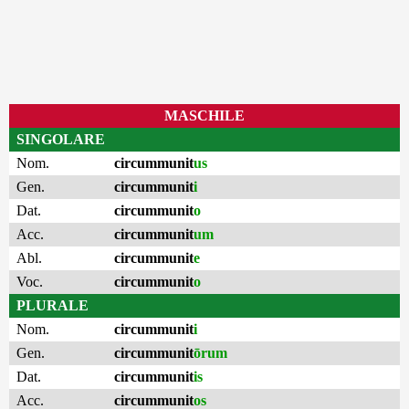
MASCHILE
SINGOLARE
Nom.
circummunit
us
Gen.
circummunit
i
Dat.
circummunit
o
Acc.
circummunit
um
Abl.
circummunit
e
Voc.
circummunit
o
PLURALE
Nom.
circummunit
i
Gen.
circummunit
ōrum
Dat.
circummunit
is
Acc.
circummunit
os