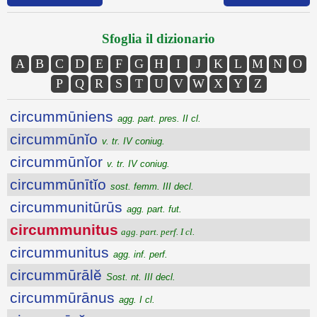
Sfoglia il dizionario
A
B
C
D
E
F
G
H
I
J
K
L
M
N
O
P
Q
R
S
T
U
V
W
X
Y
Z
circummūniens
agg. part. pres. II cl.
circummūnĭo
v. tr. IV coniug.
circummūnĭor
v. tr. IV coniug.
circummūnītĭo
sost. femm. III decl.
circummunitūrūs
agg. part. fut.
circummunitus
agg. part. perf. I cl.
circummunitus
agg. inf. perf.
circummūrālĕ
Sost. nt. III decl.
circummūrānus
agg. I cl.