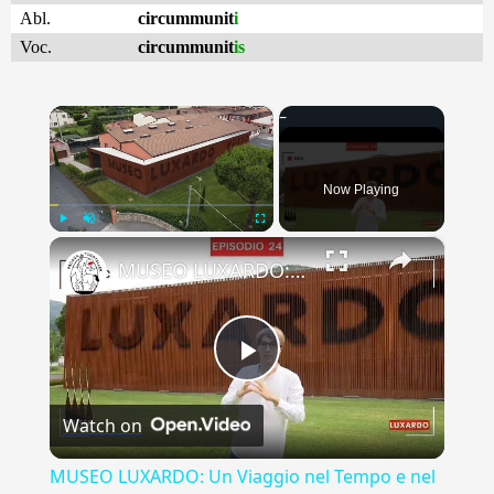
Abl.
circummunit
i
Voc.
circummunit
is
×
Now Playing
×
Play
Unmute
Fullscreen
MUSEO LUXARDO: Un Viaggio nel Tempo e nel Gusto
Play
Watch on
Video
MUSEO LUXARDO: Un Viaggio nel Tempo e nel