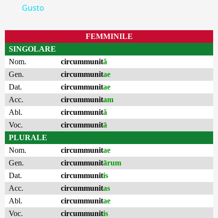
Gusto
FEMMINILE
SINGOLARE
Nom.
circummunit
ă
Gen.
circummunit
ae
Dat.
circummunit
ae
Acc.
circummunit
am
Abl.
circummunit
ă
Voc.
circummunit
ā
PLURALE
Nom.
circummunit
ae
Gen.
circummunit
ārum
Dat.
circummunit
is
Acc.
circummunit
as
Abl.
circummunit
ae
Voc.
circummunit
is