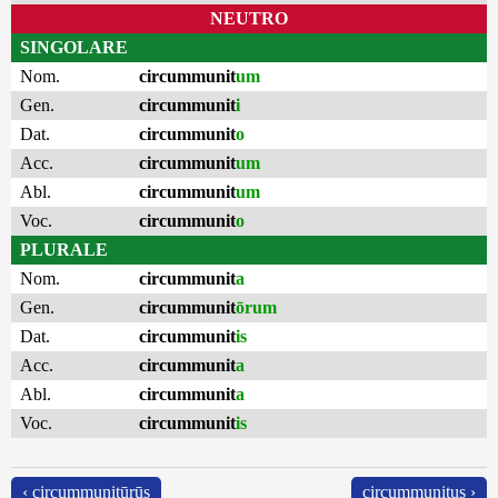
NEUTRO
SINGOLARE
Nom.
circummunit
um
Gen.
circummunit
i
Dat.
circummunit
o
Acc.
circummunit
um
Abl.
circummunit
um
Voc.
circummunit
o
PLURALE
Nom.
circummunit
a
Gen.
circummunit
ōrum
Dat.
circummunit
is
Acc.
circummunit
a
Abl.
circummunit
a
Voc.
circummunit
is
‹ circummunitūrūs
circummunitus ›