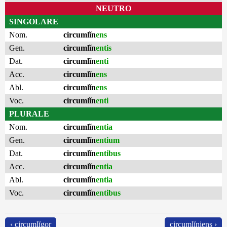
NEUTRO
SINGOLARE
Nom.
circumlĭn
ens
Gen.
circumlĭn
entis
Dat.
circumlĭn
enti
Acc.
circumlĭn
ens
Abl.
circumlĭn
ens
Voc.
circumlĭn
enti
PLURALE
Nom.
circumlĭn
entia
Gen.
circumlĭn
entium
Dat.
circumlĭn
entibus
Acc.
circumlĭn
entia
Abl.
circumlĭn
entia
Voc.
circumlĭn
entibus
‹ circumlĭgor
circumlĭniens ›