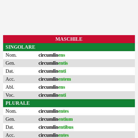
MASCHILE
SINGOLARE
Nom.
circumlĭn
ens
Gen.
circumlĭn
entis
Dat.
circumlĭn
enti
Acc.
circumlĭn
entem
Abl.
circumlĭn
ens
Voc.
circumlĭn
enti
PLURALE
Nom.
circumlĭn
entes
Gen.
circumlĭn
entium
Dat.
circumlĭn
entibus
Acc.
circumlĭn
entes