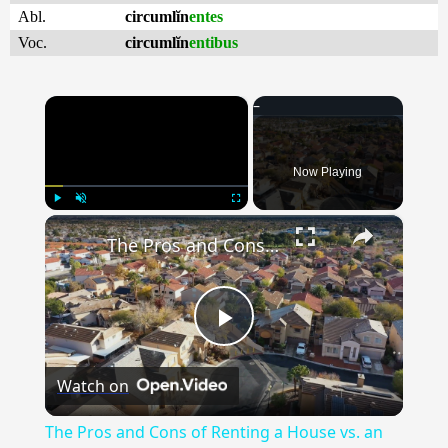
Abl.
circumlĭn
entes
Voc.
circumlĭn
entibus
×
Now Playing
×
Play
Unmute
Fullscreen
The Pros and Cons of Renting a House vs. an Apartment
Play
Watch on
Video
The Pros and Cons of Renting a House vs. an