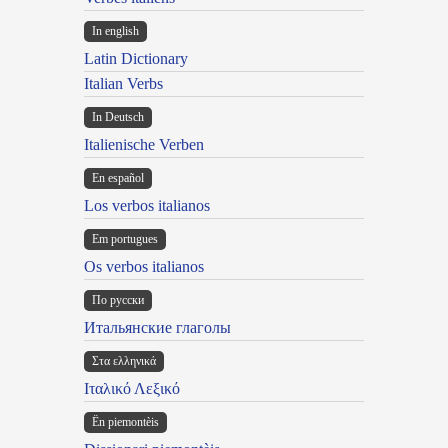
In english
Latin Dictionary
Italian Verbs
In Deutsch
Italienische Verben
En español
Los verbos italianos
Em portugues
Os verbos italianos
По русски
Итальянские глаголы
Στα ελληνικά
Ιταλικό Λεξικό
Ën piemontèis