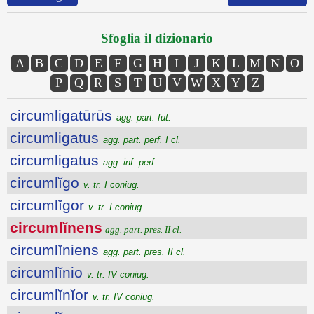
Sfoglia il dizionario
A
B
C
D
E
F
G
H
I
J
K
L
M
N
O
P
Q
R
S
T
U
V
W
X
Y
Z
circumligatūrūs
agg. part. fut.
circumligatus
agg. part. perf. I cl.
circumligatus
agg. inf. perf.
circumlĭgo
v. tr. I coniug.
circumlĭgor
v. tr. I coniug.
circumlĭnens
agg. part. pres. II cl.
circumlĭniens
agg. part. pres. II cl.
circumlĭnio
v. tr. IV coniug.
circumlĭnĭor
v. tr. IV coniug.