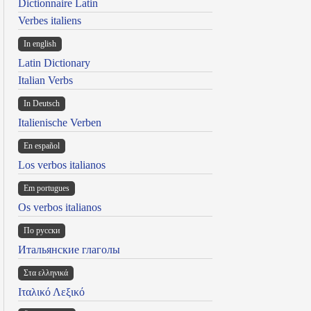
Dictionnaire Latin
Verbes italiens
In english
Latin Dictionary
Italian Verbs
In Deutsch
Italienische Verben
En español
Los verbos italianos
Em portugues
Os verbos italianos
По русски
Итальянские глаголы
Στα ελληνικά
Ιταλικό Λεξικό