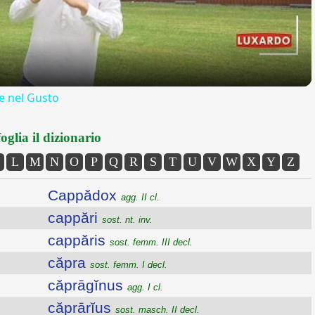
 nel Gusto
oglia il dizionario
L
M
N
O
P
Q
R
S
T
U
V
W
X
Y
Z
Cappădox
agg. II cl.
cappări
sost. nt. inv.
cappăris
sost. femm. III decl.
căpra
sost. femm. I decl.
căprāgĭnus
agg. I cl.
căprārĭus
sost. masch. II decl.