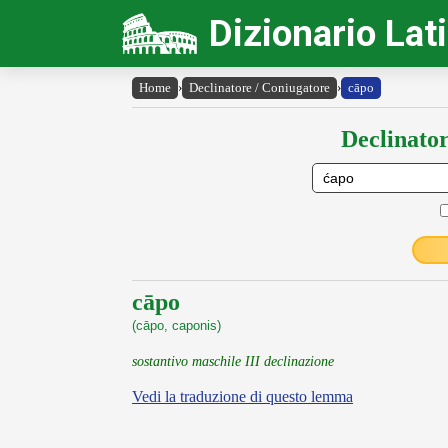
Dizionario Lat
Home
›
Declinatore / Coniugatore
›
cāpo
Declinator
cāpo
(cāpo, caponis)
sostantivo maschile III declinazione
Vedi la traduzione di questo lemma