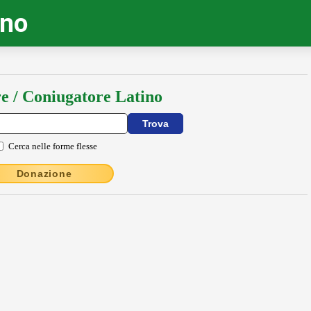
ino
e / Coniugatore Latino
Cerca nelle forme flesse
Donazione