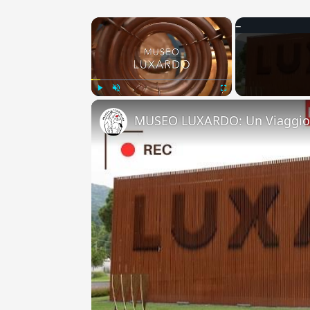
×
Play
Unmute
Fullscreen
MUSEO LUXARDO: Un Viaggio 