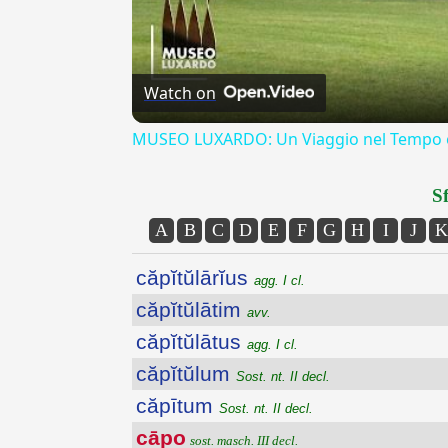
Watch on
MUSEO LUXARDO: Un Viaggio nel Tempo e
Sf
A
B
C
D
E
F
G
H
I
J
K
căpĭtŭlārĭus
agg. I cl.
căpĭtŭlātim
avv.
căpĭtŭlātus
agg. I cl.
căpĭtŭlum
Sost. nt. II decl.
căpītum
Sost. nt. II decl.
cāpo
sost. masch. III decl.