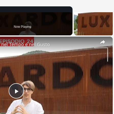
Now Playing
×
nel Tempo e nel Gusto
Play
Video