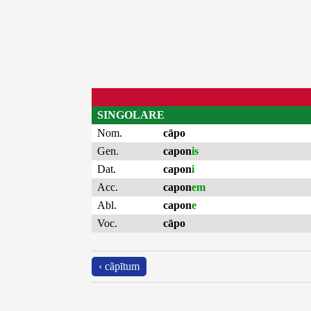
SINGOLARE
Nom.
cāpo
Gen.
capon
is
Dat.
capon
i
Acc.
capon
em
Abl.
capon
e
Voc.
cāpo
‹ căpītum