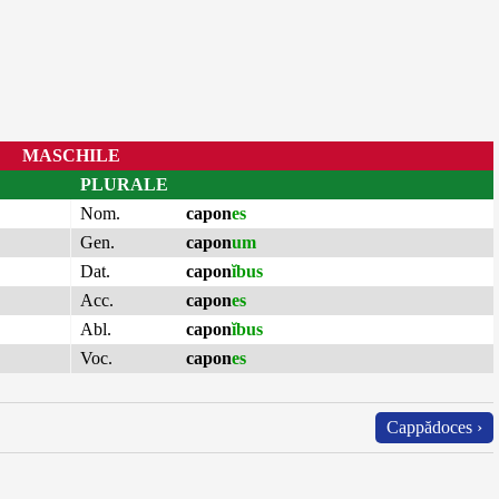
MASCHILE
PLURALE
Nom.
capon
es
Gen.
capon
um
Dat.
capon
ĭbus
Acc.
capon
es
Abl.
capon
ĭbus
Voc.
capon
es
Cappădoces ›