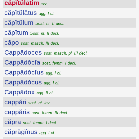
căpĭtŭlātim
avv.
căpĭtŭlātus
agg. I cl.
căpĭtŭlum
Sost. nt. II decl.
căpītum
Sost. nt. II decl.
cāpo
sost. masch. III decl.
Cappădoces
sost. masch. pl. III decl.
Cappădŏcĭa
sost. femm. I decl.
Cappădŏcĭus
agg. I cl.
Cappădŏcus
agg. I cl.
Cappădox
agg. II cl.
cappări
sost. nt. inv.
cappăris
sost. femm. III decl.
căpra
sost. femm. I decl.
căprāgĭnus
agg. I cl.