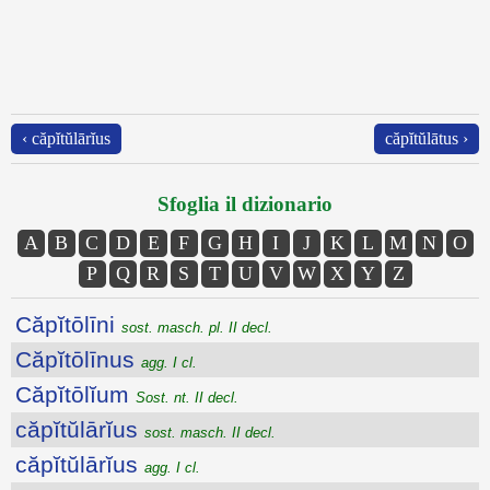
‹ căpĭtŭlārĭus
căpĭtŭlātus ›
Sfoglia il dizionario
A
B
C
D
E
F
G
H
I
J
K
L
M
N
O
P
Q
R
S
T
U
V
W
X
Y
Z
Căpĭtōlīni
sost. masch. pl. II decl.
Căpĭtōlīnus
agg. I cl.
Căpĭtōlĭum
Sost. nt. II decl.
căpĭtŭlārĭus
sost. masch. II decl.
căpĭtŭlārĭus
agg. I cl.