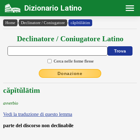
Dizionario Latino
Home
›
Declinatore / Coniugatore
›
căpĭtŭlātim
Declinatore / Coniugatore Latino
Cerca nelle forme flesse
Donazione
căpĭtŭlātim
avverbio
Vedi la traduzione di questo lemma
parte del discorso non declinabile