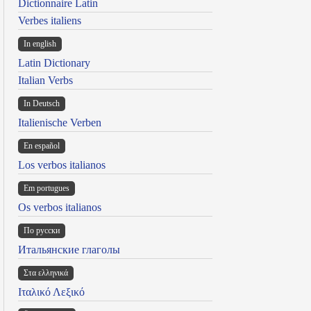
Dictionnaire Latin
Verbes italiens
In english
Latin Dictionary
Italian Verbs
In Deutsch
Italienische Verben
En español
Los verbos italianos
Em portugues
Os verbos italianos
По русски
Итальянские глаголы
Στα ελληνικά
Ιταλικό Λεξικό