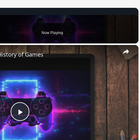
Now Playing
×
History of Games
Play
Video