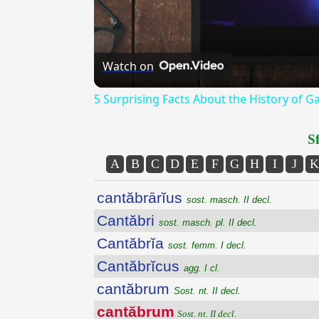
Watch on
5 Surprising Facts About the History of 
Sf
A
B
C
D
E
F
G
H
I
J
K
cantăbrārĭus
sost. masch. II decl.
Cantăbri
sost. masch. pl. II decl.
Cantăbrĭa
sost. femm. I decl.
Cantăbrĭcus
agg. I cl.
cantăbrum
Sost. nt. II decl.
cantăbrum
Sost. nt. II decl.