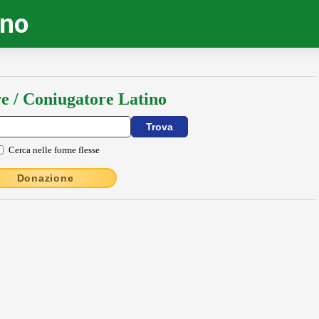
ino
e / Coniugatore Latino
Cerca nelle forme flesse
Donazione