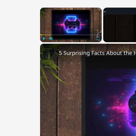
×
Play
Unmute
Fullscreen
5 Surprising Facts About the 