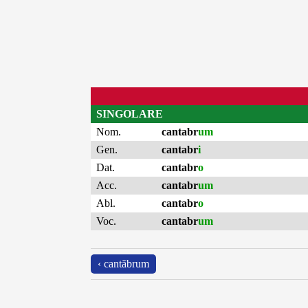
SINGOLARE
Nom.
cantabr
um
Gen.
cantabr
i
Dat.
cantabr
o
Acc.
cantabr
um
Abl.
cantabr
o
Voc.
cantabr
um
‹ cantăbrum