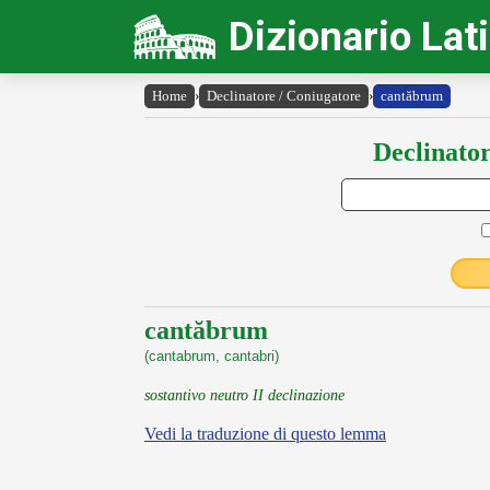
Dizionario Lat
Home
›
Declinatore / Coniugatore
›
cantăbrum
Declinator
cantăbrum
(cantabrum, cantabri)
sostantivo neutro II declinazione
Vedi la traduzione di questo lemma