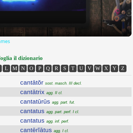
Games
oglia il dizionario
L
M
N
O
P
Q
R
S
T
U
V
W
X
Y
Z
cantātŏr
sost. masch. III decl.
cantātrix
agg. II cl.
cantatūrūs
agg. part. fut.
cantatus
agg. part. perf. I cl.
cantatus
agg. inf. perf.
cantērĭātus
agg. I cl.