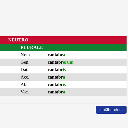
NEUTRO
PLURALE
Nom.
cantabr
a
Gen.
cantabr
ōrum
Dat.
cantabr
is
Acc.
cantabr
a
Abl.
cantabr
is
Voc.
cantabr
a
cantābundus ›