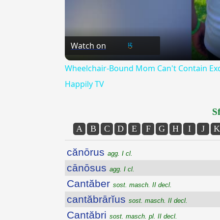
Watch on
Wheelchair-Bound Mom Can't Contain Exc
Happily TV
Sf
A
B
C
D
E
F
G
H
I
J
K
cănōrus
agg. I cl.
cānōsus
agg. I cl.
Cantăber
sost. masch. II decl.
cantăbrārĭus
sost. masch. II decl.
Cantăbri
sost. masch. pl. II decl.