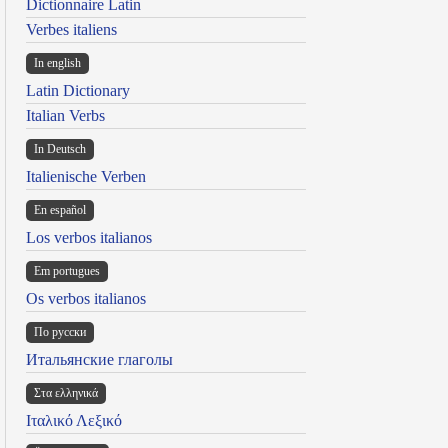
Dictionnaire Latin
Verbes italiens
In english
Latin Dictionary
Italian Verbs
In Deutsch
Italienische Verben
En español
Los verbos italianos
Em portugues
Os verbos italianos
По русски
Итальянские глаголы
Στα ελληνικά
Ιταλικό Λεξικό