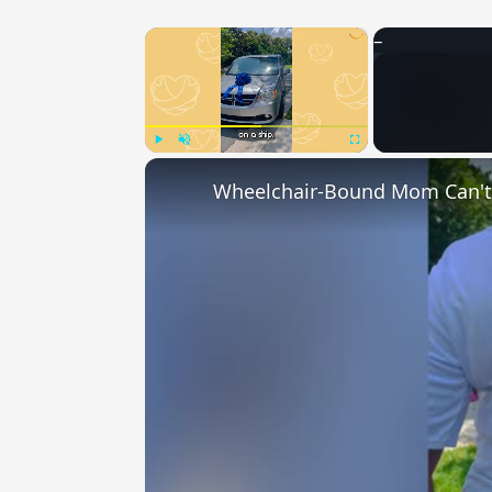
×
Play
Unmute
Fullscreen