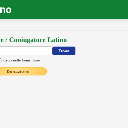
ino
e / Coniugatore Latino
Cerca nelle forme flesse
Donazione