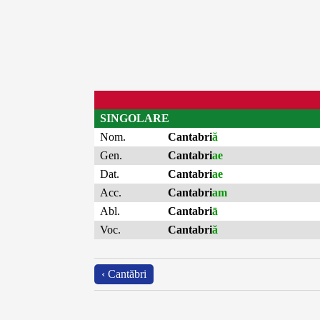
SINGOLARE
Nom.
Cantabri
ă
Gen.
Cantabri
ae
Dat.
Cantabri
ae
Acc.
Cantabri
am
Abl.
Cantabri
ā
Voc.
Cantabri
ă
‹ Cantăbri