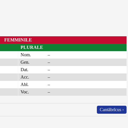
FEMMINILE
PLURALE
Nom.
–
Gen.
–
Dat.
–
Acc.
–
Abl.
–
Voc.
–
Cantăbrĭcus ›