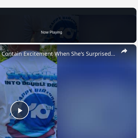
Now Playing
×
Wheelchair-Bound Mom Can't Contain Excitement When She's Surprised With New Mobility Van | Happily TV
Play
Video