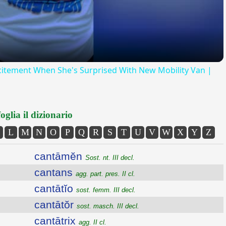
itement When She's Surprised With New Mobility Van |
oglia il dizionario
L
M
N
O
P
Q
R
S
T
U
V
W
X
Y
Z
cantāmĕn
Sost. nt. III decl.
cantans
agg. part. pres. II cl.
cantātĭo
sost. femm. III decl.
cantātŏr
sost. masch. III decl.
cantātrix
agg. II cl.