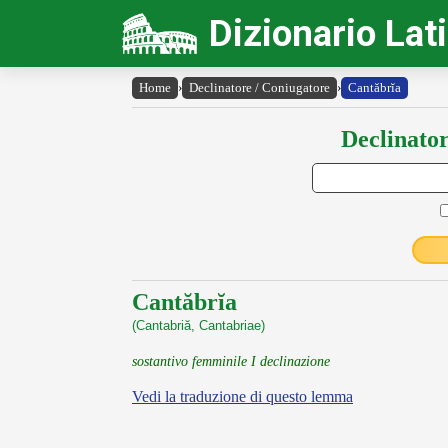
Dizionario Lat
Home
›
Declinatore / Coniugatore
›
Cantăbrĭa
Declinator
Cantăbrĭa
(Cantabriă, Cantabriae)
sostantivo femminile I declinazione
Vedi la traduzione di questo lemma