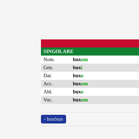
SINGOLARE
Nom.
bux
um
Gen.
bux
i
Dat.
bux
o
Acc.
bux
um
Abl.
bux
o
Voc.
bux
um
‹ buxōsus