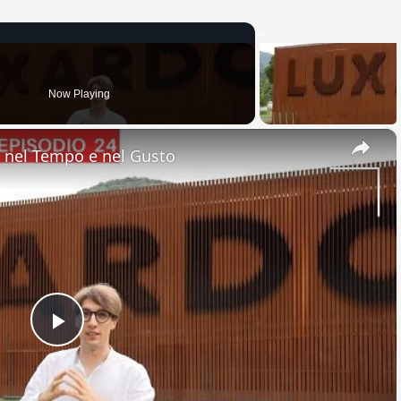
Now Playing
×
nel Tempo e nel Gusto
Play
Video