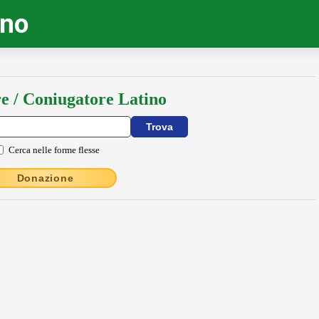
ino
e / Coniugatore Latino
Cerca nelle forme flesse
Donazione