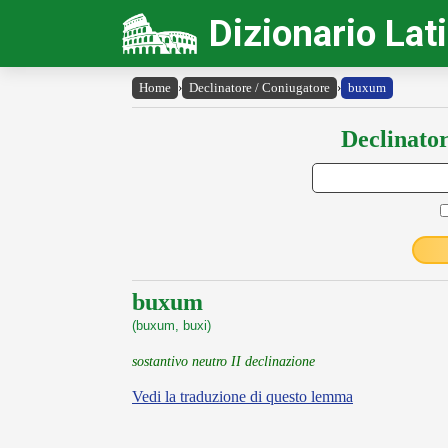
Dizionario Lat
Home
›
Declinatore / Coniugatore
›
buxum
Declinator
buxum
(buxum, buxi)
sostantivo neutro II declinazione
Vedi la traduzione di questo lemma