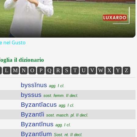
 nel Gusto
oglia il dizionario
L
M
N
O
P
Q
R
S
T
U
V
W
X
Y
Z
byssĭnus
agg. I cl.
byssus
sost. femm. II decl.
Byzantĭacus
agg. I cl.
Byzantĭi
sost. masch. pl. II decl.
Byzantĭnus
agg. I cl.
Byzantĭum
Sost. nt. II decl.