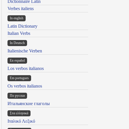
Dictionnaire Latin
Verbes italiens
In english
Latin Dictionary
Italian Verbs
In Deutsch
Italienische Verben
En español
Los verbos italianos
Em portugues
Os verbos italianos
По русски
Итальянские глаголы
Στα ελληνικά
Ιταλικό Λεξικό