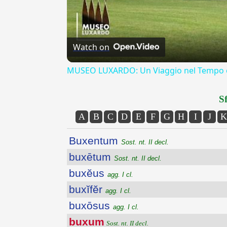
Watch on
MUSEO LUXARDO: Un Viaggio nel Tempo e
Sf
A
B
C
D
E
F
G
H
I
J
K
Buxentum
Sost. nt. II decl.
buxētum
Sost. nt. II decl.
buxĕus
agg. I cl.
buxĭfĕr
agg. I cl.
buxōsus
agg. I cl.
buxum
Sost. nt. II decl.