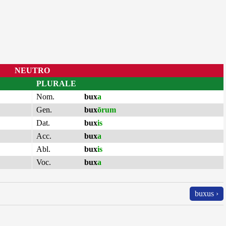
NEUTRO
PLURALE
Nom.
bux
a
Gen.
bux
ōrum
Dat.
bux
is
Acc.
bux
a
Abl.
bux
is
Voc.
bux
a
buxus ›