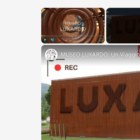
×
Play
Unmute
Fullscreen
MUSEO LUXARDO: Un Viaggio 