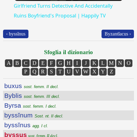
Girlfriend Turns Detective And Accidentally
Ruins Boyfriend's Proposal | Happily TV
‹ byssĭnus
Byzantĭacus ›
Sfoglia il dizionario
A
B
C
D
E
F
G
H
I
J
K
L
M
N
O
P
Q
R
S
T
U
V
W
X
Y
Z
buxus
sost. femm. II decl.
Byblis
sost. femm. III decl.
Byrsa
sost. femm. I decl.
byssĭnum
Sost. nt. II decl.
byssĭnus
agg. I cl.
byssus
sost. femm. II decl.