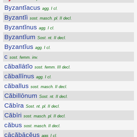
Byzantĭacus
agg. I cl.
Byzantĭi
sost. masch. pl. II decl.
Byzantĭnus
agg. I cl.
Byzantĭum
Sost. nt. II decl.
Byzantĭus
agg. I cl.
c
sost. femm. inv.
căballātĭo
sost. femm. III decl.
căballīnus
agg. I cl.
căballus
sost. masch. II decl.
Căbillōnum
Sost. nt. II decl.
Căbīra
Sost. nt. pl. II decl.
Căbīri
sost. masch. pl. II decl.
căbus
sost. masch. II decl.
cācăbācĕus
agg. I cl.