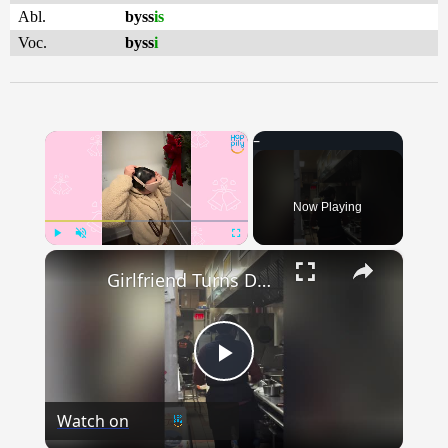
Abl.
byss
is
Voc.
byss
i
×
Now Playing
×
Play
Unmute
Fullscreen
Girlfriend Turns Detective And Accidentally Ruins Boyfriend's Proposal | Happily TV
Play
Watch on
Video