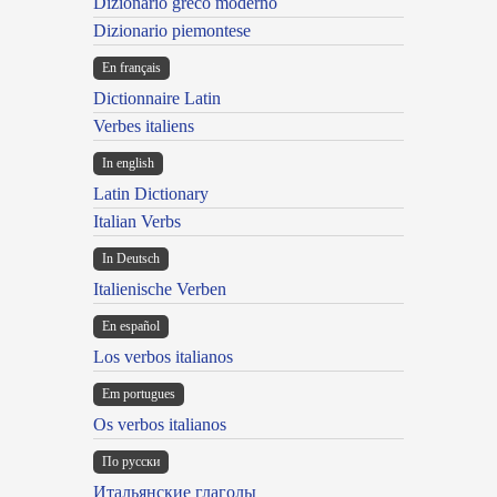
Dizionario greco moderno
Dizionario piemontese
En français
Dictionnaire Latin
Verbes italiens
In english
Latin Dictionary
Italian Verbs
In Deutsch
Italienische Verben
En español
Los verbos italianos
Em portugues
Os verbos italianos
По русски
Итальянские глаголы