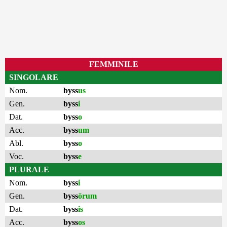
FEMMINILE
SINGOLARE
Nom.
byss
us
Gen.
byss
i
Dat.
byss
o
Acc.
byss
um
Abl.
byss
o
Voc.
byss
e
PLURALE
Nom.
byss
i
Gen.
byss
ōrum
Dat.
byss
is
Acc.
byss
os