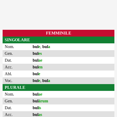
FEMMINILE
SINGOLARE
Nom.
bul
e
,
bul
a
Gen.
bul
es
Dat.
bul
ae
Acc.
bul
en
Abl.
bul
e
Voc.
bul
e
,
bul
a
PLURALE
Nom.
bul
ae
Gen.
bul
ārum
Dat.
bul
is
Acc.
bul
as