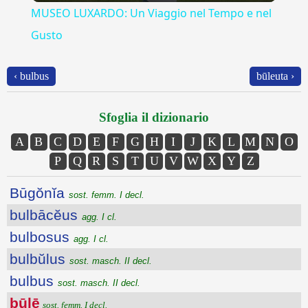
MUSEO LUXARDO: Un Viaggio nel Tempo e nel
Gusto
‹ bulbus
būleuta ›
Sfoglia il dizionario
A
B
C
D
E
F
G
H
I
J
K
L
M
N
O
P
Q
R
S
T
U
V
W
X
Y
Z
Būgŏnĭa
sost. femm. I decl.
bulbācĕus
agg. I cl.
bulbosus
agg. I cl.
bulbŭlus
sost. masch. II decl.
bulbus
sost. masch. II decl.
būlē
sost. femm. I decl.