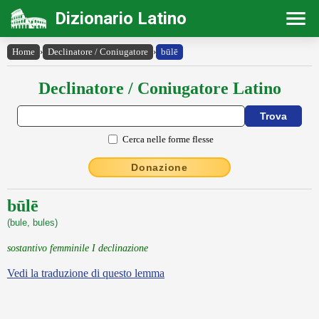
Dizionario Latino
Home
›
Declinatore / Coniugatore
›
būlē
Declinatore / Coniugatore Latino
Cerca nelle forme flesse
Donazione
būlē
(bule, bules)
sostantivo femminile I declinazione
Vedi la traduzione di questo lemma