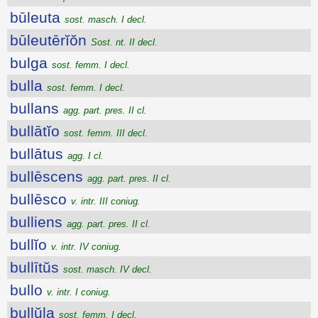
būleuta
sost. masch. I decl.
būleutērĭŏn
Sost. nt. II decl.
bulga
sost. femm. I decl.
bulla
sost. femm. I decl.
bullans
agg. part. pres. II cl.
bullātĭo
sost. femm. III decl.
bullātus
agg. I cl.
bullēscens
agg. part. pres. II cl.
bullēsco
v. intr. III coniug.
bulliens
agg. part. pres. II cl.
bullĭo
v. intr. IV coniug.
bullītŭs
sost. masch. IV decl.
bullo
v. intr. I coniug.
bullŭla
sost. femm. I decl.