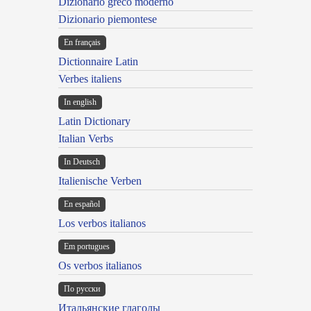
Dizionario greco moderno
Dizionario piemontese
En français
Dictionnaire Latin
Verbes italiens
In english
Latin Dictionary
Italian Verbs
In Deutsch
Italienische Verben
En español
Los verbos italianos
Em portugues
Os verbos italianos
По русски
Итальянские глаголы