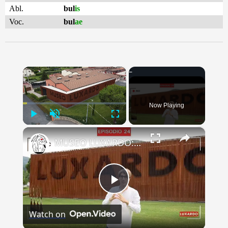
Abl.
bul
is
Voc.
bul
ae
×
Now Playing
Play
Unmute
Fullscreen
×
MUSEO LUXARDO: Un Viaggio nel Tempo e nel Gusto
Play
Watch on
Video