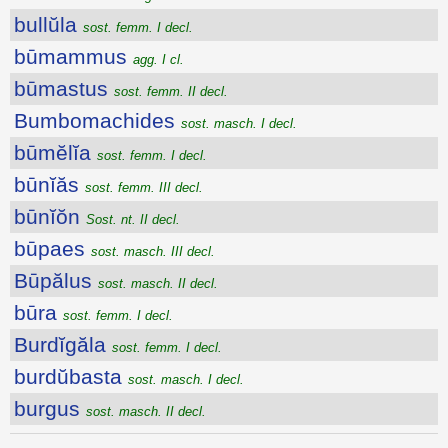
bullŭla
sost. femm. I decl.
būmammus
agg. I cl.
būmastus
sost. femm. II decl.
Bumbomachides
sost. masch. I decl.
būmĕlĭa
sost. femm. I decl.
būnĭăs
sost. femm. III decl.
būnĭŏn
Sost. nt. II decl.
būpaes
sost. masch. III decl.
Būpălus
sost. masch. II decl.
būra
sost. femm. I decl.
Burdĭgăla
sost. femm. I decl.
burdŭbasta
sost. masch. I decl.
burgus
sost. masch. II decl.