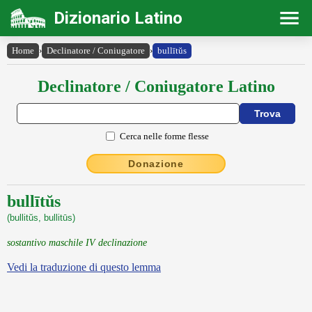
Dizionario Latino
Home
›
Declinatore / Coniugatore
›
bullītŭs
Declinatore / Coniugatore Latino
Cerca nelle forme flesse
Donazione
bullītŭs
(bullitŭs, bullitūs)
sostantivo maschile IV declinazione
Vedi la traduzione di questo lemma