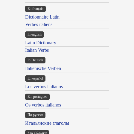
En français
Dictionnaire Latin
Verbes italiens
In english
Latin Dictionary
Italian Verbs
In Deutsch
Italienische Verben
En español
Los verbos italianos
Em portugues
Os verbos italianos
По русски
Итальянские глаголы
Στα ελληνικά