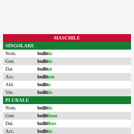
MASCHILE
SINGOLARE
Nom.
bullit
ŭs
Gen.
bullit
ūs
Dat.
bullit
ui
Acc.
bullit
um
Abl.
bullit
u
Voc.
bullit
ŭs
PLURALE
Nom.
bullit
ūs
Gen.
bullit
ŭum
Dat.
bullit
ĭbus
Acc.
bullit
ūs