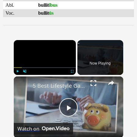
Abl.
bullit
ĭbus
Voc.
bullit
ūs
×
Now Playing
×
Play
Unmute
Fullscreen
5 Best Lifestyle Gadgets For Under $20
Play
Watch on
Video