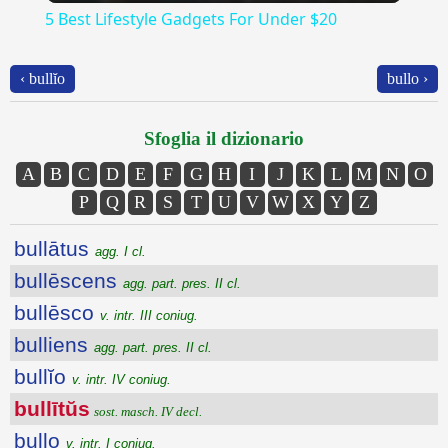
5 Best Lifestyle Gadgets For Under $20
‹ bullĭo
bullo ›
Sfoglia il dizionario
A
B
C
D
E
F
G
H
I
J
K
L
M
N
O
P
Q
R
S
T
U
V
W
X
Y
Z
bullātus
agg. I cl.
bullēscens
agg. part. pres. II cl.
bullēsco
v. intr. III coniug.
bulliens
agg. part. pres. II cl.
bullĭo
v. intr. IV coniug.
bullītŭs
sost. masch. IV decl.
bullo
v. intr. I coniug.