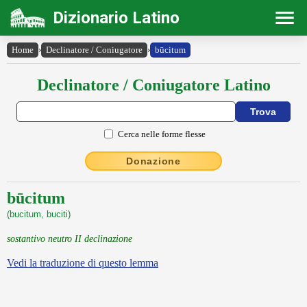
Dizionario Latino
Home
›
Declinatore / Coniugatore
›
būcitum
Declinatore / Coniugatore Latino
Cerca nelle forme flesse
Donazione
būcitum
(bucitum, buciti)
sostantivo neutro II declinazione
Vedi la traduzione di questo lemma