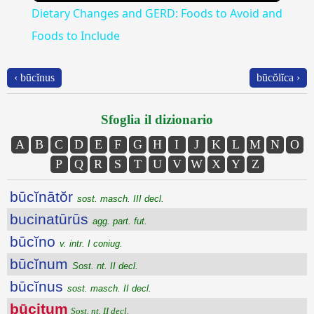
Dietary Changes and GERD: Foods to Avoid and
Foods to Include
‹ būcĭnus
būcŏlĭca ›
Sfoglia il dizionario
A
B
C
D
E
F
G
H
I
J
K
L
M
N
O
P
Q
R
S
T
U
V
W
X
Y
Z
būcĭnātŏr
sost. masch. III decl.
bucinatūrūs
agg. part. fut.
būcĭno
v. intr. I coniug.
būcĭnum
Sost. nt. II decl.
būcĭnus
sost. masch. II decl.
būcitum
Sost. nt. II decl.