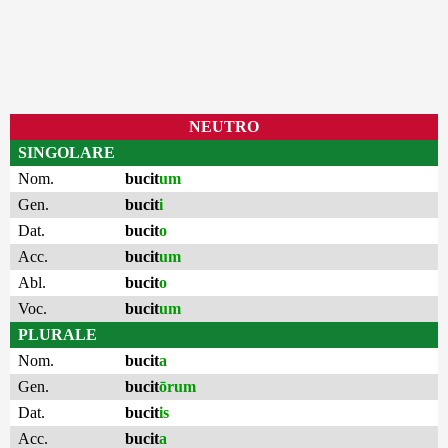
NEUTRO
SINGOLARE
Nom.
bucit
um
Gen.
bucit
i
Dat.
bucit
o
Acc.
bucit
um
Abl.
bucit
o
Voc.
bucit
um
PLURALE
Nom.
bucit
a
Gen.
bucit
ōrum
Dat.
bucit
is
Acc.
bucit
a