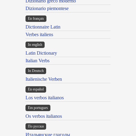
Dizionario greco moderno
Dizionario piemontese
En français
Dictionnaire Latin
Verbes italiens
In english
Latin Dictionary
Italian Verbs
In Deutsch
Italienische Verben
En español
Los verbos italianos
Em portugues
Os verbos italianos
По русски
Итальянские глаголы