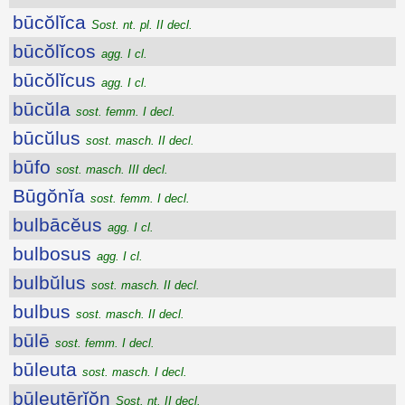
būcŏlĭca
Sost. nt. pl. II decl.
būcŏlĭcos
agg. I cl.
būcŏlĭcus
agg. I cl.
būcŭla
sost. femm. I decl.
būcŭlus
sost. masch. II decl.
būfo
sost. masch. III decl.
Būgŏnĭa
sost. femm. I decl.
bulbācĕus
agg. I cl.
bulbosus
agg. I cl.
bulbŭlus
sost. masch. II decl.
bulbus
sost. masch. II decl.
būlē
sost. femm. I decl.
būleuta
sost. masch. I decl.
būleutērĭŏn
Sost. nt. II decl.