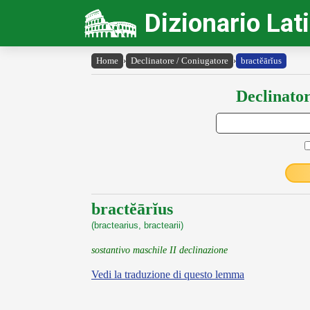
Dizionario Lat
Home
›
Declinatore / Coniugatore
›
bractĕārĭus
Declinator
bractĕārĭus
(bractearius, bractearii)
sostantivo maschile II declinazione
Vedi la traduzione di questo lemma