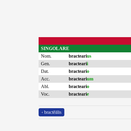
SINGOLARE
Nom.
bracteari
us
Gen.
bracteari
i
Dat.
bracteari
o
Acc.
bracteari
um
Abl.
bracteari
o
Voc.
bracteari
e
‹ bractĕālis