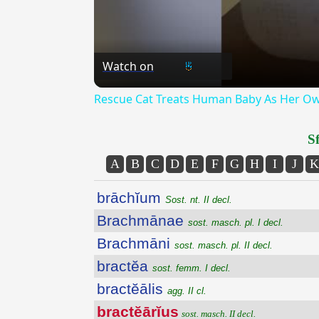
Watch on
Rescue Cat Treats Human Baby As Her Own
Sf
A
B
C
D
E
F
G
H
I
J
K
brāchĭum
Sost. nt. II decl.
Brachmānae
sost. masch. pl. I decl.
Brachmāni
sost. masch. pl. II decl.
bractĕa
sost. femm. I decl.
bractĕālis
agg. II cl.
bractĕārĭus
sost. masch. II decl.