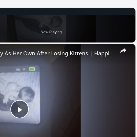
Now Playing
×
Rescue Cat Treats Human Baby As Her Own After Losing Kittens | Happily TV
Play
Video