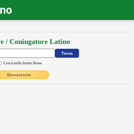
ino
e / Coniugatore Latino
Cerca nelle forme flesse
Donazione