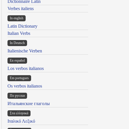
Dictionnaire Latin
Verbes italiens
In english
Latin Dictionary
Italian Verbs
In Deutsch
Italienische Verben
En español
Los verbos italianos
Em portugues
Os verbos italianos
По русски
Итальянские глаголы
Στα ελληνικά
Ιταλικό Λεξικό