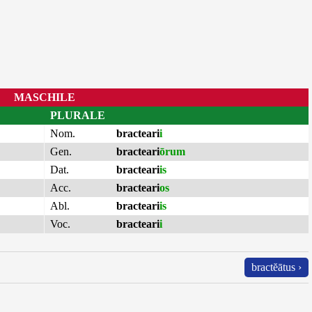
MASCHILE
PLURALE
Nom.
bracteari
i
Gen.
bracteari
ōrum
Dat.
bracteari
is
Acc.
bracteari
os
Abl.
bracteari
is
Voc.
bracteari
i
bractĕātus ›