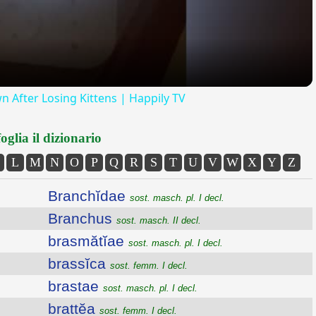
 After Losing Kittens | Happily TV
oglia il dizionario
L
M
N
O
P
Q
R
S
T
U
V
W
X
Y
Z
Branchĭdae
sost. masch. pl. I decl.
Branchus
sost. masch. II decl.
brasmătĭae
sost. masch. pl. I decl.
brassĭca
sost. femm. I decl.
brastae
sost. masch. pl. I decl.
brattĕa
sost. femm. I decl.