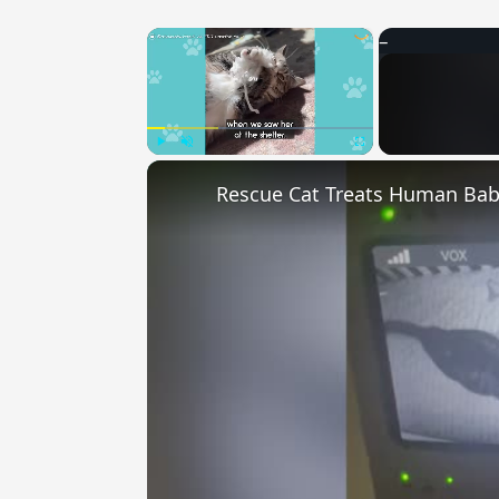
×
Play
Unmute
Fullscreen