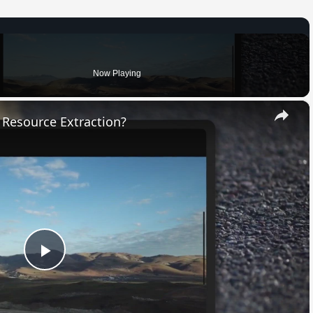
Now Playing
×
f Resource Extraction?
Play
Video