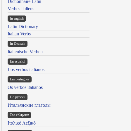
Dictionnaire Latin
Verbes italiens
In english
Latin Dictionary
Italian Verbs
In Deutsch
Italienische Verben
En español
Los verbos italianos
Em portugues
Os verbos italianos
По русски
Итальянские глаголы
Στα ελληνικά
Ιταλικό Λεξικό