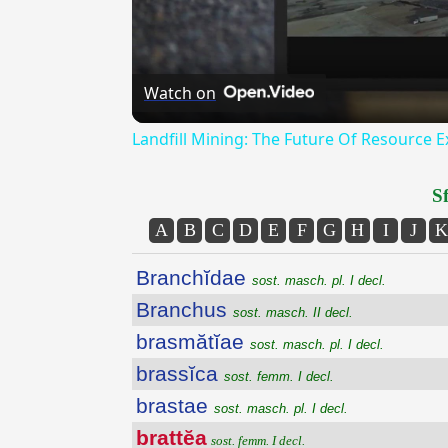
Watch on
Landfill Mining: The Future Of Resource E
Sf
A
B
C
D
E
F
G
H
I
J
K
Branchĭdae
sost. masch. pl. I decl.
Branchus
sost. masch. II decl.
brasmătĭae
sost. masch. pl. I decl.
brassĭca
sost. femm. I decl.
brastae
sost. masch. pl. I decl.
brattĕa
sost. femm. I decl.