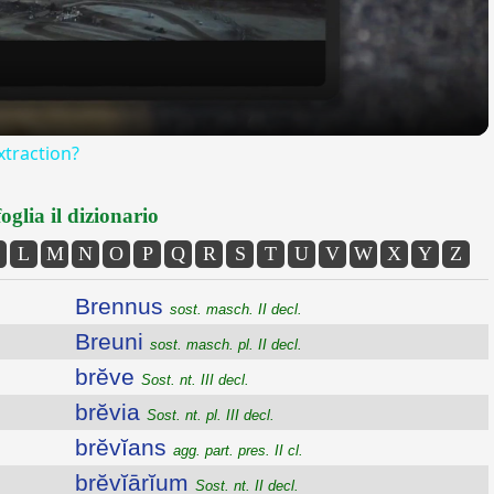
xtraction?
oglia il dizionario
L
M
N
O
P
Q
R
S
T
U
V
W
X
Y
Z
Brennus
sost. masch. II decl.
Breuni
sost. masch. pl. II decl.
brĕve
Sost. nt. III decl.
brĕvia
Sost. nt. pl. III decl.
brĕvĭans
agg. part. pres. II cl.
brĕvĭārĭum
Sost. nt. II decl.