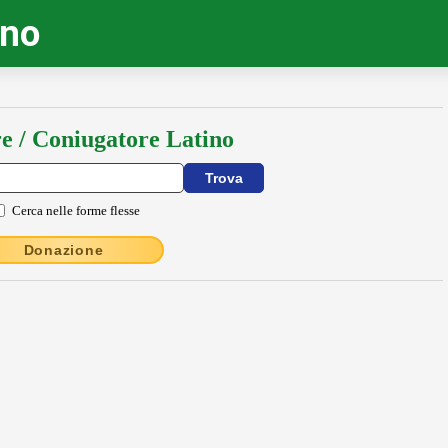
ino
e / Coniugatore Latino
Cerca nelle forme flesse
Donazione