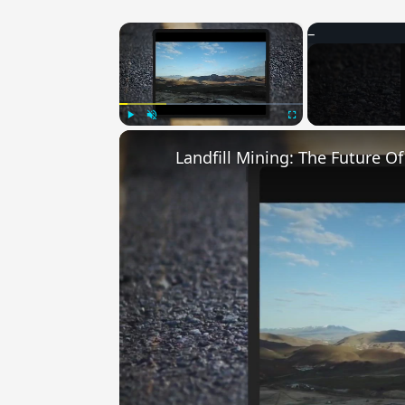
×
Play
Unmute
Fullscreen
Landfill Mining: The Future O