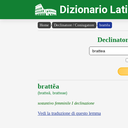
Dizionario Lat
Home
›
Declinatore / Coniugatore
›
brattĕa
Declinator
brattĕa
(bratteă, bratteae)
sostantivo femminile I declinazione
Vedi la traduzione di questo lemma