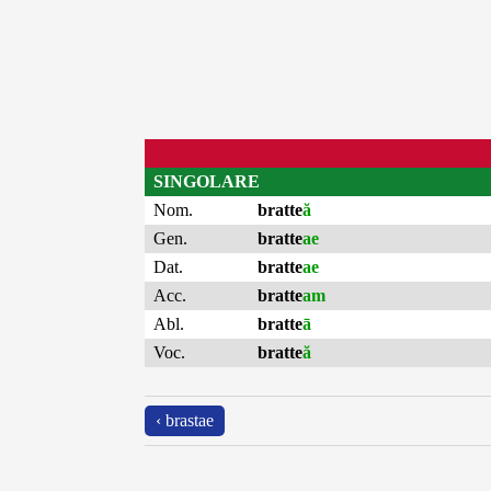
SINGOLARE
Nom.
bratte
ă
Gen.
bratte
ae
Dat.
bratte
ae
Acc.
bratte
am
Abl.
bratte
ā
Voc.
bratte
ă
‹ brastae