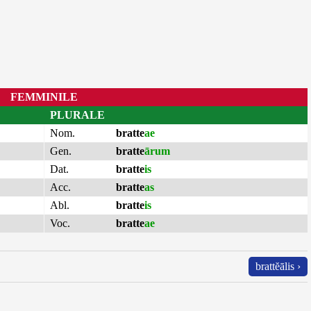
FEMMINILE
PLURALE
Nom.
bratte
ae
Gen.
bratte
ārum
Dat.
bratte
is
Acc.
bratte
as
Abl.
bratte
is
Voc.
bratte
ae
brattĕālis ›