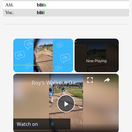
Abl.
blit
is
Voc.
blit
i
×
Now Playing
×
Play
Unmute
Fullscreen
Boy's Walkout Dance to First Base Goes Viral | Happily TV
Play
Watch on
Video