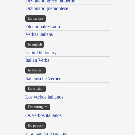
Dizionario greco moderno
Dizionario piemontese
En français
Dictionnaire Latin
Verbes italiens
In english
Latin Dictionary
Italian Verbs
In Deutsch
Italienische Verben
En español
Los verbos italianos
Em portugues
Os verbos italianos
По русски
Итальянские глаголы