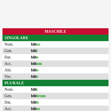
MASCHILE
SINGOLARE
Nom.
blit
us
Gen.
blit
i
Dat.
blit
o
Acc.
blit
um
Abl.
blit
o
Voc.
blit
e
PLURALE
Nom.
blit
i
Gen.
blit
ōrum
Dat.
blit
is
Acc.
blit
os