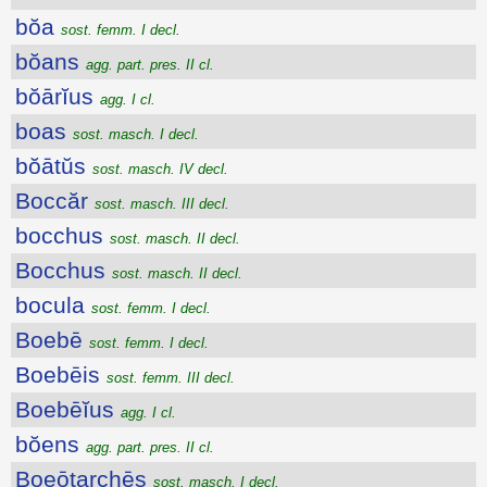
bŏa
sost. femm. I decl.
bŏans
agg. part. pres. II cl.
bŏārĭus
agg. I cl.
boas
sost. masch. I decl.
bŏātŭs
sost. masch. IV decl.
Boccăr
sost. masch. III decl.
bocchus
sost. masch. II decl.
Bocchus
sost. masch. II decl.
bocula
sost. femm. I decl.
Boebē
sost. femm. I decl.
Boebēis
sost. femm. III decl.
Boebēĭus
agg. I cl.
bŏens
agg. part. pres. II cl.
Boeōtarchēs
sost. masch. I decl.