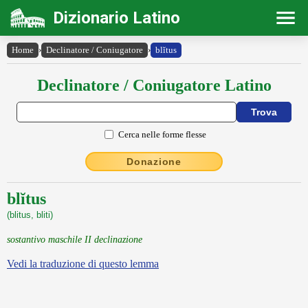
Dizionario Latino
Home
›
Declinatore / Coniugatore
›
blĭtus
Declinatore / Coniugatore Latino
Cerca nelle forme flesse
Donazione
blĭtus
(blitus, bliti)
sostantivo maschile II declinazione
Vedi la traduzione di questo lemma