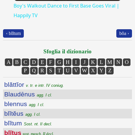
Boy's Walkout Dance to First Base Goes Viral |
Happily TV
‹ blĭtum
bŏa ›
Sfoglia il dizionario
A
B
C
D
E
F
G
H
I
J
K
L
M
N
O
P
Q
R
S
T
U
V
W
X
Y
Z
blăttĭor
v. tr. e intr. IV coniug.
Blaudēnus
agg. I cl.
blennus
agg. I cl.
blĭtĕus
agg. I cl.
blĭtum
Sost. nt. II decl.
blĭtus
sost. masch. II decl.