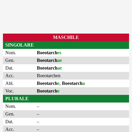
MASCHILE
SINGOLARE
Nom.
Boeotarch
es
Gen.
Boeotarch
ae
Dat.
Boeotarch
ae
Acc.
Boeotarchen
Abl.
Boeotarch
e
,
Boeotarch
a
Voc.
Boeotarch
e
PLURALE
Nom.
–
Gen.
–
Dat.
–
Acc.
–