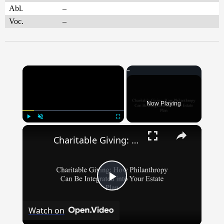
Abl.
–
Voc.
–
×
Now Playing
×
Play
Unmute
Fullscreen
Charitable Giving: How Philanthropy Can Be Integrated into Your Estate Plan
Play
Watch on
Video