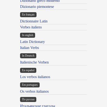
Dizionario greco moderno
Dizionario piemontese
En français
Dictionnaire Latin
Verbes italiens
In english
Latin Dictionary
Italian Verbs
In Deutsch
Italienische Verben
En español
Los verbos italianos
Em portugues
Os verbos italianos
По русски
Итальянские глаголы