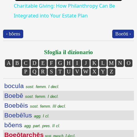
Charitable Giving: How Philanthropy Can Be
Integrated into Your Estate Plan
‹ bŏens
Boeōti ›
Sfoglia il dizionario
A
B
C
D
E
F
G
H
I
J
K
L
M
N
O
P
Q
R
S
T
U
V
W
X
Y
Z
bocula
sost. femm. I decl.
Boebē
sost. femm. I decl.
Boebēis
sost. femm. III decl.
Boebēĭus
agg. I cl.
bŏens
agg. part. pres. II cl.
Boeōtarchēs
sost. masch. I decl.