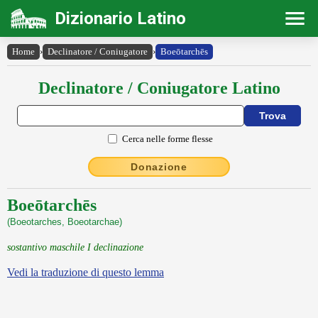
Dizionario Latino
Home
›
Declinatore / Coniugatore
›
Boeōtarchēs
Declinatore / Coniugatore Latino
Cerca nelle forme flesse
Donazione
Boeōtarchēs
(Boeotarches, Boeotarchae)
sostantivo maschile I declinazione
Vedi la traduzione di questo lemma