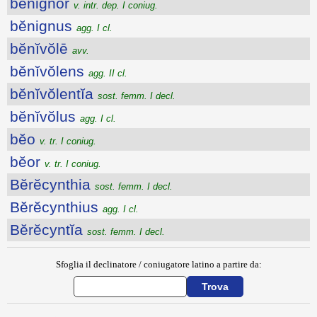
bĕnignor
v. intr. dep. I coniug.
bĕnignus
agg. I cl.
bĕnĭvŏlē
avv.
bĕnĭvŏlens
agg. II cl.
bĕnĭvŏlentĭa
sost. femm. I decl.
bĕnĭvŏlus
agg. I cl.
bĕo
v. tr. I coniug.
bĕor
v. tr. I coniug.
Bĕrĕcynthia
sost. femm. I decl.
Bĕrĕcynthius
agg. I cl.
Bĕrĕcyntĭa
sost. femm. I decl.
Sfoglia il declinatore / coniugatore latino a partire da: