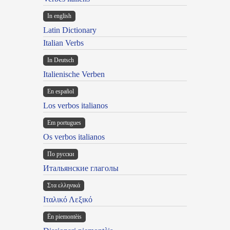
In english
Latin Dictionary
Italian Verbs
In Deutsch
Italienische Verben
En español
Los verbos italianos
Em portugues
Os verbos italianos
По русски
Итальянские глаголы
Στα ελληνικά
Ιταλικό Λεξικό
Ën piemontèis