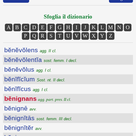
Sfoglia il dizionario
A
B
C
D
E
F
G
H
I
J
K
L
M
N
O
P
Q
R
S
T
U
V
W
X
Y
Z
bĕnĕvŏlens
agg. II cl.
bĕnĕvŏlentĭa
sost. femm. I decl.
bĕnĕvŏlus
agg. I cl.
bĕnĭfĭcĭum
Sost. nt. II decl.
bĕnĭfĭcus
agg. I cl.
bĕnignans
agg. part. pres. II cl.
bĕnignē
avv.
bĕnignĭtās
sost. femm. III decl.
bĕnignĭtĕr
avv.