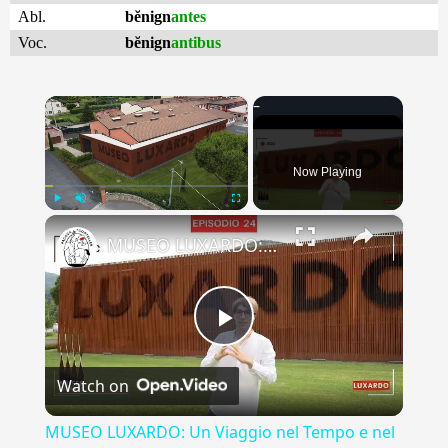
Abl.
bĕnign
antes
Voc.
bĕnign
antibus
×
Now Playing
×
Play
Unmute
Fullscreen
MUSEO LUXARDO: Un Viaggio nel Tempo e nel Gusto
Play
Watch on
Video
MUSEO LUXARDO: Un Viaggio nel Tempo e nel