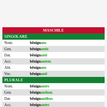
MASCHILE
SINGOLARE
Nom.
bĕnign
ans
Gen.
bĕnign
antis
Dat.
bĕnign
anti
Acc.
bĕnign
antem
Abl.
bĕnign
ans
Voc.
bĕnign
anti
PLURALE
Nom.
bĕnign
antes
Gen.
bĕnign
antium
Dat.
bĕnign
antibus
Acc.
bĕnign
antes