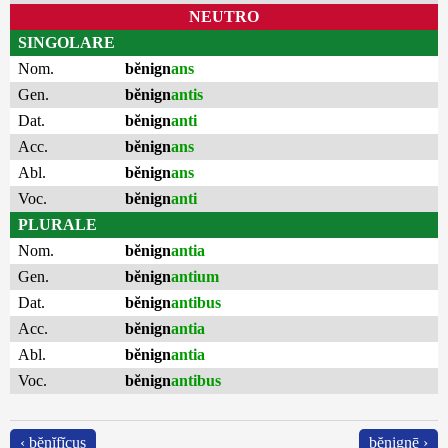
NEUTRO
SINGOLARE
Nom.
bĕnign
ans
Gen.
bĕnign
antis
Dat.
bĕnign
anti
Acc.
bĕnign
ans
Abl.
bĕnign
ans
Voc.
bĕnign
anti
PLURALE
Nom.
bĕnign
antia
Gen.
bĕnign
antium
Dat.
bĕnign
antibus
Acc.
bĕnign
antia
Abl.
bĕnign
antia
Voc.
bĕnign
antibus
‹ bĕnĭfĭcus
bĕnignē ›