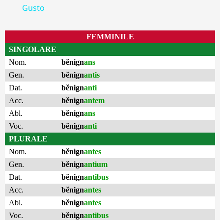
Gusto
FEMMINILE
SINGOLARE
Nom.
bĕnign
ans
Gen.
bĕnign
antis
Dat.
bĕnign
anti
Acc.
bĕnign
antem
Abl.
bĕnign
ans
Voc.
bĕnign
anti
PLURALE
Nom.
bĕnign
antes
Gen.
bĕnign
antium
Dat.
bĕnign
antibus
Acc.
bĕnign
antes
Abl.
bĕnign
antes
Voc.
bĕnign
antibus