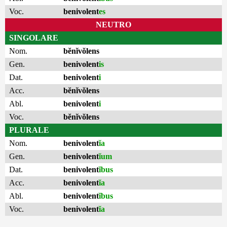
Voc.
benivolent
es
NEUTRO
SINGOLARE
Nom.
bĕnĭvŏlens
Gen.
benivolent
is
Dat.
benivolent
i
Acc.
bĕnĭvŏlens
Abl.
benivolent
i
Voc.
bĕnĭvŏlens
PLURALE
Nom.
benivolent
ĭa
Gen.
benivolent
ĭum
Dat.
benivolent
ĭbus
Acc.
benivolent
ĭa
Abl.
benivolent
ĭbus
Voc.
benivolent
ĭa