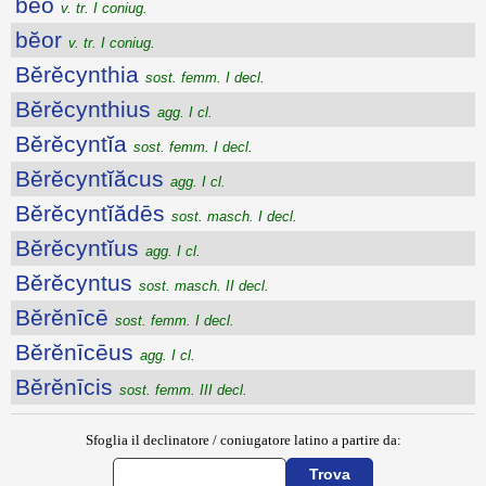
bĕo
v. tr. I coniug.
bĕor
v. tr. I coniug.
Bĕrĕcynthia
sost. femm. I decl.
Bĕrĕcynthius
agg. I cl.
Bĕrĕcyntĭa
sost. femm. I decl.
Bĕrĕcyntĭăcus
agg. I cl.
Bĕrĕcyntĭădēs
sost. masch. I decl.
Bĕrĕcyntĭus
agg. I cl.
Bĕrĕcyntus
sost. masch. II decl.
Bĕrĕnīcē
sost. femm. I decl.
Bĕrĕnīcēus
agg. I cl.
Bĕrĕnīcis
sost. femm. III decl.
Sfoglia il declinatore / coniugatore latino a partire da: