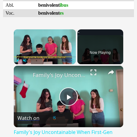
Abl.
benivolent
ĭbus
Voc.
benivolent
es
×
Now Playing
×
Play
Unmute
Fullscreen
Family's Joy Uncontainable When First-Gen College Student Accepted To Harvard | Happily TV
Play
Watch on
Video
Family's Joy Uncontainable When First-Gen