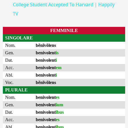
College Student Accepted To Harvard | Happily
TV
FEMMINILE
SINGOLARE
Nom.
bĕnĭvŏlens
Gen.
benivolent
is
Dat.
benivolent
i
Acc.
benivolent
em
Abl.
benivolent
i
Voc.
bĕnĭvŏlens
PLURALE
Nom.
benivolent
es
Gen.
benivolent
ĭum
Dat.
benivolent
ĭbus
Acc.
benivolent
es
Abl.
benivolent
ĭbus