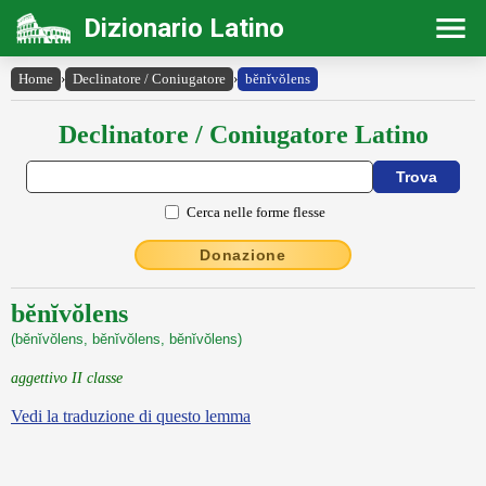
Dizionario Latino
Home
›
Declinatore / Coniugatore
›
bĕnĭvŏlens
Declinatore / Coniugatore Latino
Cerca nelle forme flesse
Donazione
bĕnĭvŏlens
(bĕnĭvŏlens, bĕnĭvŏlens, bĕnĭvŏlens)
aggettivo II classe
Vedi la traduzione di questo lemma