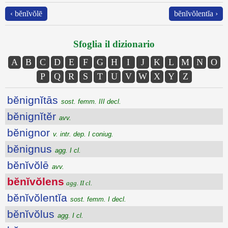
‹ bĕnĭvŏlē
bĕnĭvŏlentĭa ›
Sfoglia il dizionario
A
B
C
D
E
F
G
H
I
J
K
L
M
N
O
P
Q
R
S
T
U
V
W
X
Y
Z
bĕnignĭtās
sost. femm. III decl.
bĕnignĭtĕr
avv.
bĕnignor
v. intr. dep. I coniug.
bĕnignus
agg. I cl.
bĕnĭvŏlē
avv.
bĕnĭvŏlens
agg. II cl.
bĕnĭvŏlentĭa
sost. femm. I decl.
bĕnĭvŏlus
agg. I cl.