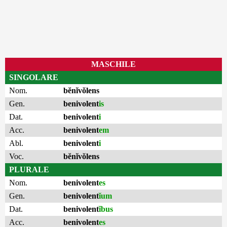
MASCHILE
SINGOLARE
Nom.
bĕnĭvŏlens
Gen.
benivolent
is
Dat.
benivolent
i
Acc.
benivolent
em
Abl.
benivolent
i
Voc.
bĕnĭvŏlens
PLURALE
Nom.
benivolent
es
Gen.
benivolent
ĭum
Dat.
benivolent
ĭbus
Acc.
benivolent
es