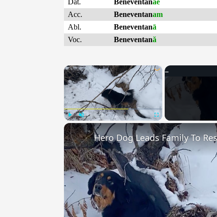
Dat.
Beneventan
ae
Acc.
Beneventan
am
Abl.
Beneventan
ā
Voc.
Beneventan
ă
×
Play
Unmute
Fullscreen
Hero Dog Leads Family To Res