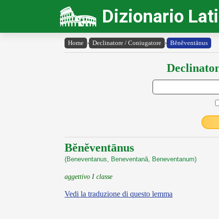
Dizionario Lat
Home
›
Declinatore / Coniugatore
›
Bĕnĕventānus
Declinator
Bĕnĕventānus
(Beneventanus, Beneventană, Beneventanum)
aggettivo I classe
Vedi la traduzione di questo lemma