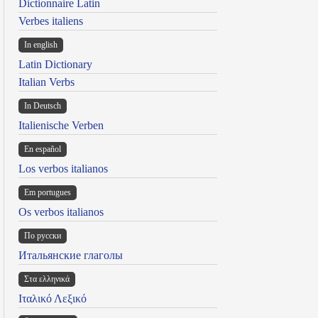
Dictionnaire Latin
Verbes italiens
In english
Latin Dictionary
Italian Verbs
In Deutsch
Italienische Verben
En español
Los verbos italianos
Em portugues
Os verbos italianos
По русски
Итальянские глаголы
Στα ελληνικά
Ιταλικό Λεξικό