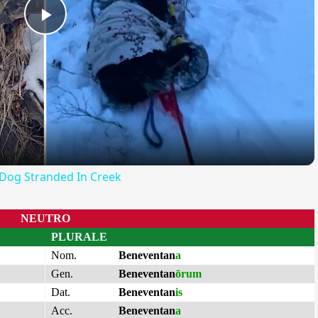
Play
Video
 Dog Stranded In Creek
NEUTRO
PLURALE
Nom.
Beneventan
a
Gen.
Beneventan
ōrum
Dat.
Beneventan
is
Acc.
Beneventan
a