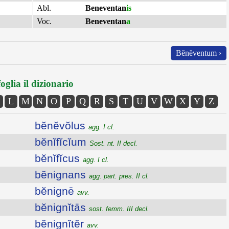
Abl.
Beneventan
is
Voc.
Beneventan
a
Bĕnĕventum ›
oglia il dizionario
L
M
N
O
P
Q
R
S
T
U
V
W
X
Y
Z
bĕnĕvŏlus
agg. I cl.
bĕnĭfĭcĭum
Sost. nt. II decl.
bĕnĭfĭcus
agg. I cl.
bĕnignans
agg. part. pres. II cl.
bĕnignē
avv.
bĕnignĭtās
sost. femm. III decl.
bĕnignĭtĕr
avv.