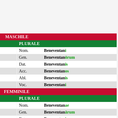
MASCHILE
PLURALE
Nom.
Beneventan
i
Gen.
Beneventan
ōrum
Dat.
Beneventan
is
Acc.
Beneventan
os
Abl.
Beneventan
is
Voc.
Beneventan
i
FEMMINILE
PLURALE
Nom.
Beneventan
ae
Gen.
Beneventan
ārum