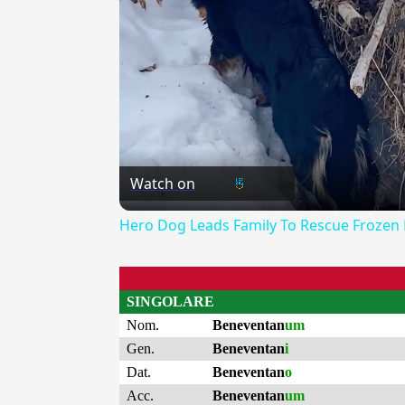
Watch on
Hero Dog Leads Family To Rescue Frozen
SINGOLARE
Nom.
Beneventan
um
Gen.
Beneventan
i
Dat.
Beneventan
o
Acc.
Beneventan
um