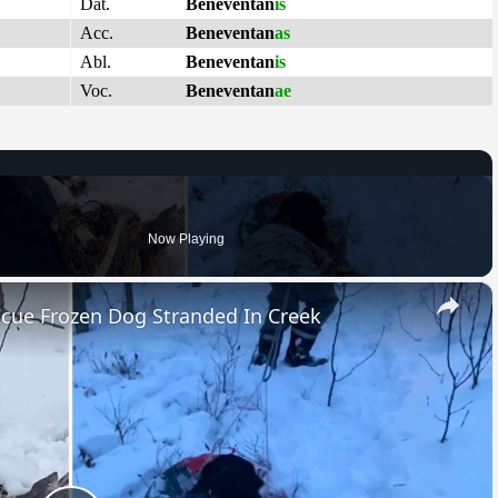
Dat.
Beneventan
is
Acc.
Beneventan
as
Abl.
Beneventan
is
Voc.
Beneventan
ae
Now Playing
×
cue Frozen Dog Stranded In Creek