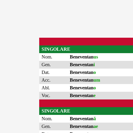
SINGOLARE
Nom.
Beneventan
us
Gen.
Beneventan
i
Dat.
Beneventan
o
Acc.
Beneventan
um
Abl.
Beneventan
o
Voc.
Beneventan
e
SINGOLARE
Nom.
Beneventan
ă
Gen.
Beneventan
ae