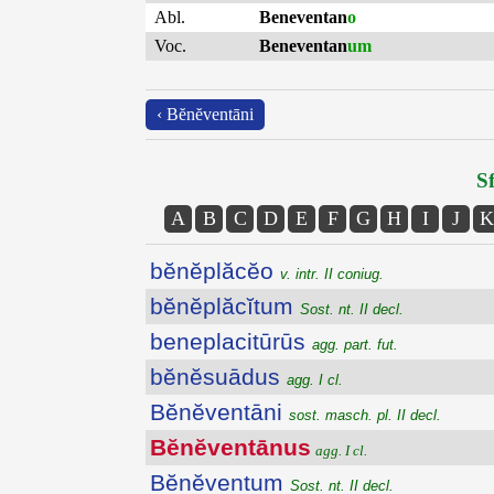
Abl.
Beneventan
o
Voc.
Beneventan
um
‹ Bĕnĕventāni
Sf
A
B
C
D
E
F
G
H
I
J
K
bĕnĕplăcĕo
v. intr. II coniug.
bĕnĕplăcĭtum
Sost. nt. II decl.
beneplacitūrūs
agg. part. fut.
bĕnĕsuādus
agg. I cl.
Bĕnĕventāni
sost. masch. pl. II decl.
Bĕnĕventānus
agg. I cl.
Bĕnĕventum
Sost. nt. II decl.