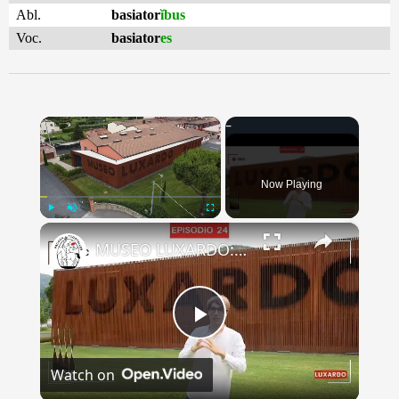
Abl.
basiator
ĭbus
Voc.
basiator
es
×
Now Playing
×
Play
Unmute
Fullscreen
MUSEO LUXARDO: Un Viaggio nel Tempo e nel Gusto
Play
Watch on
Video