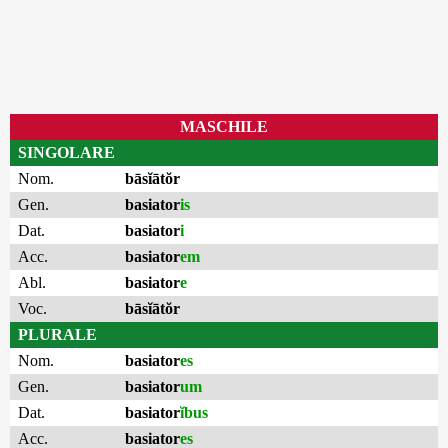
MASCHILE
SINGOLARE
Nom.
bāsĭātŏr
Gen.
basiator
is
Dat.
basiator
i
Acc.
basiator
em
Abl.
basiator
e
Voc.
bāsĭātŏr
PLURALE
Nom.
basiator
es
Gen.
basiator
um
Dat.
basiator
ĭbus
Acc.
basiator
es