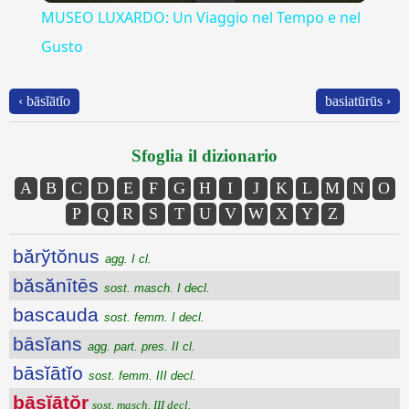
MUSEO LUXARDO: Un Viaggio nel Tempo e nel
Gusto
‹ bāsĭātĭo
basiatūrūs ›
Sfoglia il dizionario
A
B
C
D
E
F
G
H
I
J
K
L
M
N
O
P
Q
R
S
T
U
V
W
X
Y
Z
bărўtŏnus
agg. I cl.
băsănītēs
sost. masch. I decl.
bascauda
sost. femm. I decl.
bāsĭans
agg. part. pres. II cl.
bāsĭātĭo
sost. femm. III decl.
bāsĭātŏr
sost. masch. III decl.