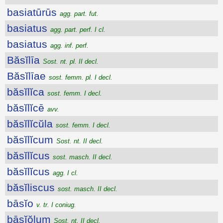
basiatūrūs
agg. part. fut.
basiatus
agg. part. perf. I cl.
basiatus
agg. inf. perf.
Băsĭlīa
Sost. nt. pl. II decl.
Băsĭlīae
sost. femm. pl. I decl.
băsĭlĭca
sost. femm. I decl.
băsĭlĭcē
avv.
băsĭlĭcŭla
sost. femm. I decl.
băsĭlĭcum
Sost. nt. II decl.
băsĭlĭcus
sost. masch. II decl.
băsĭlĭcus
agg. I cl.
băsĭliscus
sost. masch. II decl.
bāsĭo
v. tr. I coniug.
bāsĭŏlum
Sost. nt. II decl.