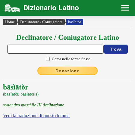
Dizionario Latino
Home
›
Declinatore / Coniugatore
›
bāsĭātŏr
Declinatore / Coniugatore Latino
Cerca nelle forme flesse
Donazione
bāsĭātŏr
(bāsĭātŏr, basiatoris)
sostantivo maschile III declinazione
Vedi la traduzione di questo lemma