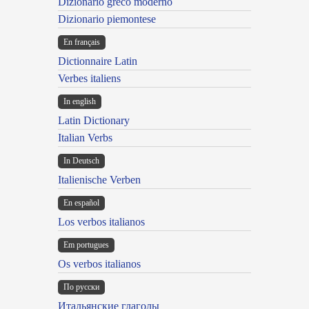
Dizionario greco moderno
Dizionario piemontese
En français
Dictionnaire Latin
Verbes italiens
In english
Latin Dictionary
Italian Verbs
In Deutsch
Italienische Verben
En español
Los verbos italianos
Em portugues
Os verbos italianos
По русски
Итальянские глаголы