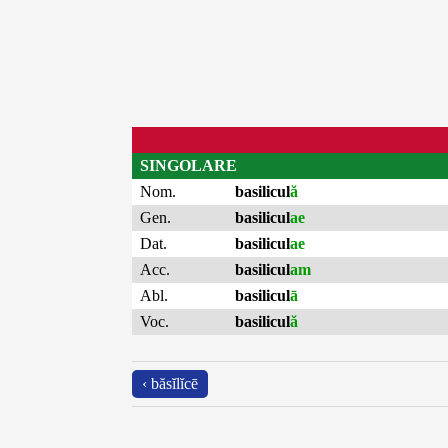
SINGOLARE
Nom.
basilicul
ă
Gen.
basilicul
ae
Dat.
basilicul
ae
Acc.
basilicul
am
Abl.
basilicul
ā
Voc.
basilicul
ă
‹ băsĭlĭcē