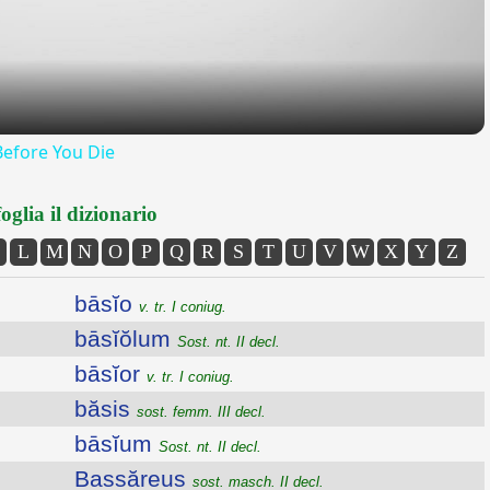
Before You Die
oglia il dizionario
L
M
N
O
P
Q
R
S
T
U
V
W
X
Y
Z
bāsĭo
v. tr. I coniug.
bāsĭŏlum
Sost. nt. II decl.
bāsĭor
v. tr. I coniug.
băsis
sost. femm. III decl.
bāsĭum
Sost. nt. II decl.
Bassăreus
sost. masch. II decl.