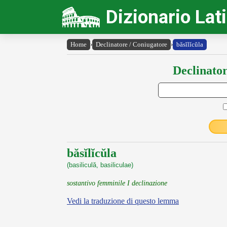
Dizionario Lat
Home
›
Declinatore / Coniugatore
›
băsĭlĭcŭla
Declinator
băsĭlĭcŭla
(basiliculă, basiliculae)
sostantivo femminile I declinazione
Vedi la traduzione di questo lemma