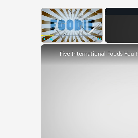
×
Play
Unmute
Fullscreen
Five International Foods You 