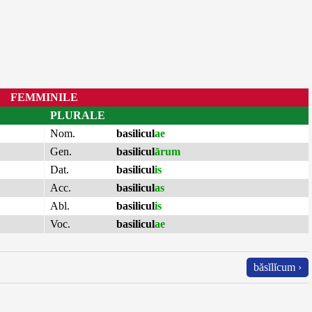
FEMMINILE
PLURALE
Nom.
basilicul
ae
Gen.
basilicul
ārum
Dat.
basilicul
is
Acc.
basilicul
as
Abl.
basilicul
is
Voc.
basilicul
ae
băsĭlĭcum ›