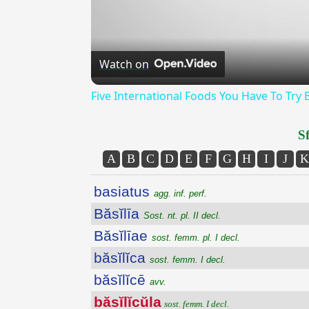
Watch on
Five International Foods You Have To Try 
Sf
A
B
C
D
E
F
G
H
I
J
K
basiatus
agg. inf. perf.
Băsĭlīa
Sost. nt. pl. II decl.
Băsĭlīae
sost. femm. pl. I decl.
băsĭlĭca
sost. femm. I decl.
băsĭlĭcē
avv.
băsĭlĭcŭla
sost. femm. I decl.