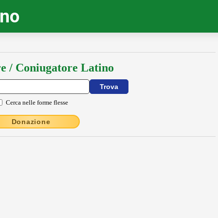
ino
e / Coniugatore Latino
Cerca nelle forme flesse
Donazione