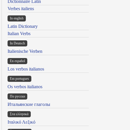
Dictionnaire Latin
Verbes italiens
In english
Latin Dictionary
Italian Verbs
In Deutsch
Italienische Verben
En español
Los verbos italianos
Em portugues
Os verbos italianos
По русски
Итальянские глаголы
Στα ελληνικά
Ιταλικό Λεξικό