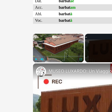
Dat.
barbat
ae
Acc.
barbat
am
Abl.
barbat
ā
Voc.
barbat
ă
×
Play
Unmute
Fullscreen
MUSEO LUXARDO: Un Viaggio 