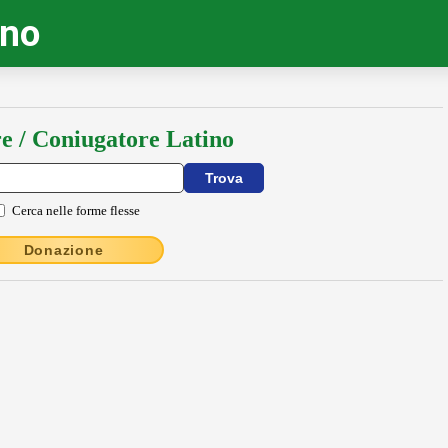
ino
e / Coniugatore Latino
Cerca nelle forme flesse
Donazione