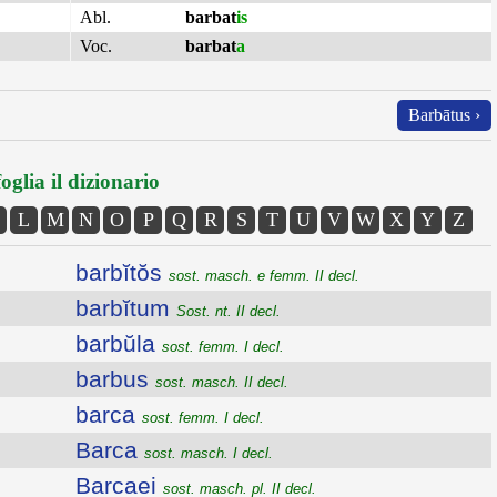
Abl.
barbat
is
Voc.
barbat
a
Barbātus ›
oglia il dizionario
L
M
N
O
P
Q
R
S
T
U
V
W
X
Y
Z
barbĭtŏs
sost. masch. e femm. II decl.
barbĭtum
Sost. nt. II decl.
barbŭla
sost. femm. I decl.
barbus
sost. masch. II decl.
barca
sost. femm. I decl.
Barca
sost. masch. I decl.
Barcaei
sost. masch. pl. II decl.