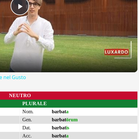
Play
Video
 nel Gusto
NEUTRO
PLURALE
Nom.
barbat
a
Gen.
barbat
ōrum
Dat.
barbat
is
Acc.
barbat
a