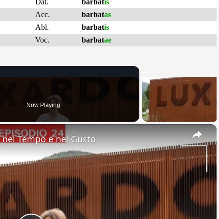
Dat.
barbat
is
Acc.
barbat
as
Abl.
barbat
is
Voc.
barbat
ae
Now Playing
×
nel Tempo e nel Gusto