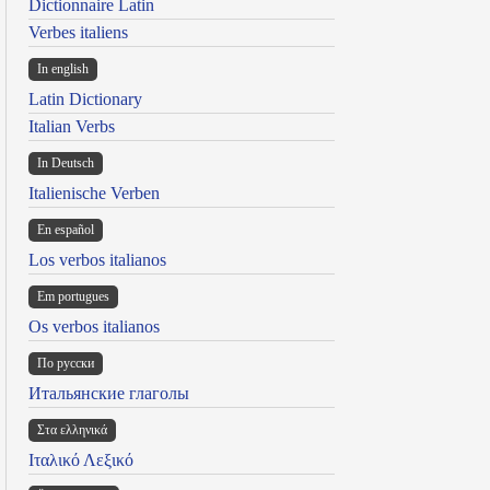
Dictionnaire Latin
Verbes italiens
In english
Latin Dictionary
Italian Verbs
In Deutsch
Italienische Verben
En español
Los verbos italianos
Em portugues
Os verbos italianos
По русски
Итальянские глаголы
Στα ελληνικά
Ιταλικό Λεξικό