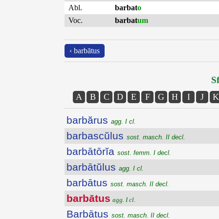
Abl.
barbat
o
Voc.
barbat
um
‹ barbātus
Sf
A
B
C
D
E
F
G
H
I
J
K
barbărus
agg. I cl.
barbascŭlus
sost. masch. II decl.
barbātōrĭa
sost. femm. I decl.
barbātŭlus
agg. I cl.
barbātus
sost. masch. II decl.
barbātus
agg. I cl.
Barbātus
sost. masch. II decl.