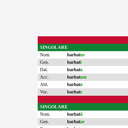
SINGOLARE
Nom.
barbat
us
Gen.
barbat
i
Dat.
barbat
o
Acc.
barbat
um
Abl.
barbat
o
Voc.
barbat
e
SINGOLARE
Nom.
barbat
ă
Gen.
barbat
ae