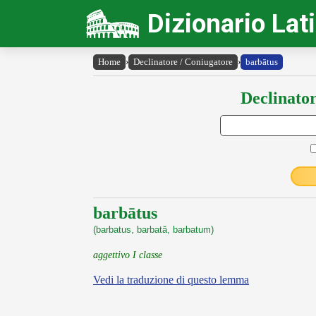
Dizionario Lat
Home
›
Declinatore / Coniugatore
›
barbātus
Declinator
barbātus
(barbatus, barbată, barbatum)
aggettivo I classe
Vedi la traduzione di questo lemma