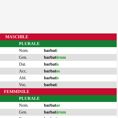
MASCHILE
PLURALE
Nom.
barbat
i
Gen.
barbat
ōrum
Dat.
barbat
is
Acc.
barbat
os
Abl.
barbat
is
Voc.
barbat
i
FEMMINILE
PLURALE
Nom.
barbat
ae
Gen.
barbat
ārum