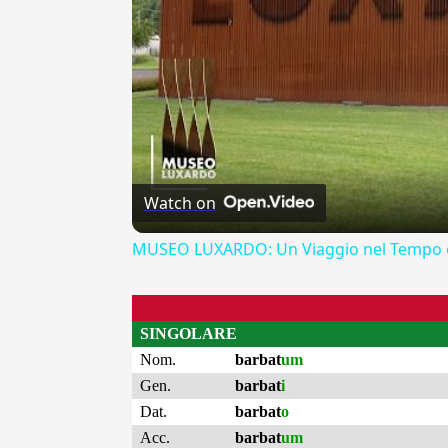
Watch on
MUSEO LUXARDO: Un Viaggio nel Tempo e
SINGOLARE
Nom.
barbat
um
Gen.
barbat
i
Dat.
barbat
o
Acc.
barbat
um