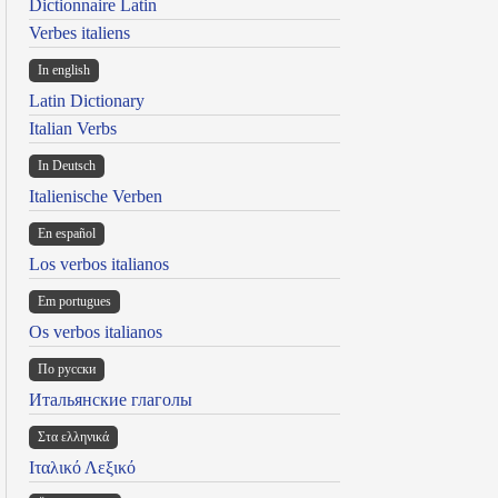
Dictionnaire Latin
Verbes italiens
In english
Latin Dictionary
Italian Verbs
In Deutsch
Italienische Verben
En español
Los verbos italianos
Em portugues
Os verbos italianos
По русски
Итальянские глаголы
Στα ελληνικά
Ιταλικό Λεξικό