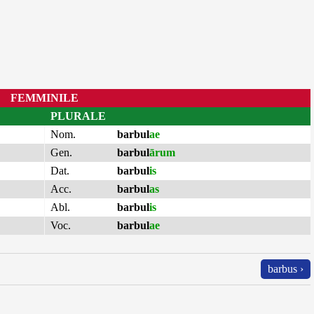
FEMMINILE
PLURALE
Nom.
barbul
ae
Gen.
barbul
ārum
Dat.
barbul
is
Acc.
barbul
as
Abl.
barbul
is
Voc.
barbul
ae
barbus ›