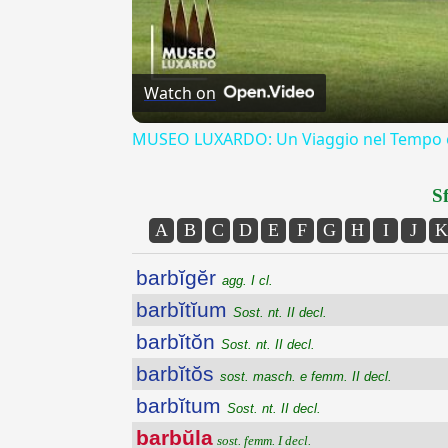
Watch on
MUSEO LUXARDO: Un Viaggio nel Tempo e
Sf
A
B
C
D
E
F
G
H
I
J
K
barbĭgĕr
agg. I cl.
barbĭtĭum
Sost. nt. II decl.
barbĭtŏn
Sost. nt. II decl.
barbĭtŏs
sost. masch. e femm. II decl.
barbĭtum
Sost. nt. II decl.
barbŭla
sost. femm. I decl.