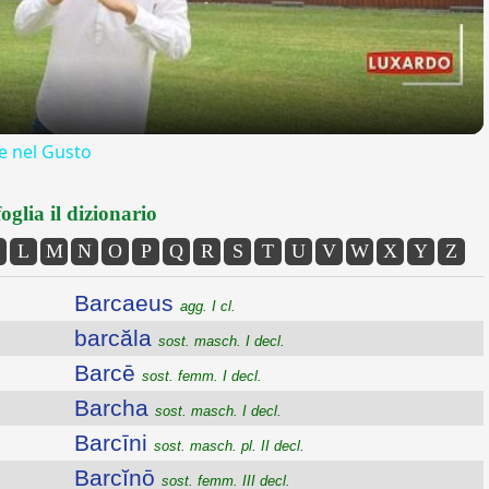
 nel Gusto
oglia il dizionario
L
M
N
O
P
Q
R
S
T
U
V
W
X
Y
Z
Barcaeus
agg. I cl.
barcăla
sost. masch. I decl.
Barcē
sost. femm. I decl.
Barcha
sost. masch. I decl.
Barcīni
sost. masch. pl. II decl.
Barcĭnō
sost. femm. III decl.