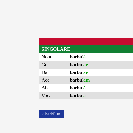
SINGOLARE
Nom.
barbul
ă
Gen.
barbul
ae
Dat.
barbul
ae
Acc.
barbul
am
Abl.
barbul
ā
Voc.
barbul
ă
‹ barbĭtum