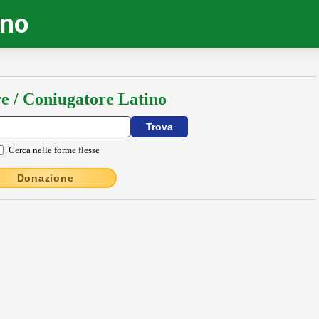
ino
e / Coniugatore Latino
Cerca nelle forme flesse
Donazione