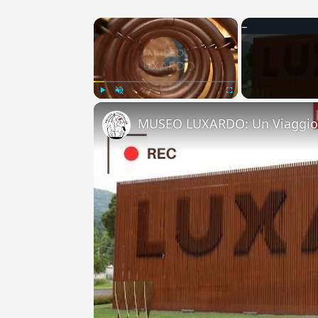
×
Play
Unmute
Fullscreen
MUSEO LUXARDO: Un Viaggio 