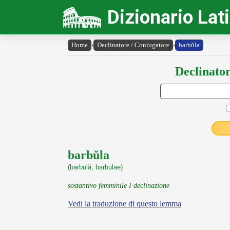
Dizionario Lat
Home
›
Declinatore / Coniugatore
›
barbŭla
Declinator
barbŭla
(barbulă, barbulae)
sostantivo femminile I declinazione
Vedi la traduzione di questo lemma