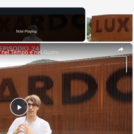
Now Playing
×
nel Tempo e nel Gusto
Play
Video