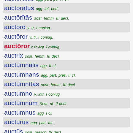
auctoratus
agg. inf. perf.
auctōrĭtās
sost. femm. III decl.
auctōro
v. tr. I coniug.
auctōror
v. tr. I coniug.
auctōror
v. tr. dep. I coniug.
auctrix
sost. femm. III decl.
auctumnālis
agg. II cl.
auctumnans
agg. part. pres. II cl.
auctumnĭtās
sost. femm. III decl.
auctumno
v. intr. I coniug.
auctumnum
Sost. nt. II decl.
auctumnus
agg. I cl.
auctūrūs
agg. part. fut.
auctŭs
sost. masch. IV decl.