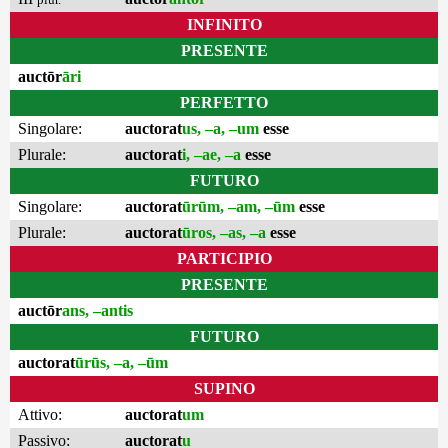
INFINITO
PRESENTE
auctōr
āri
PERFETTO
Singolare:
auctorat
us, –a, –um
esse
Plurale:
auctorat
i, –ae, –a
esse
FUTURO
Singolare:
auctorat
ūrūm, –am, –ūm
esse
Plurale:
auctorat
ūros, –as, –a
esse
PARTICIPIO
PRESENTE
auctōr
ans, –antis
FUTURO
auctorat
ūrūs, –a, –ūm
SUPINO
Attivo:
auctorat
um
Passivo:
auctorat
u