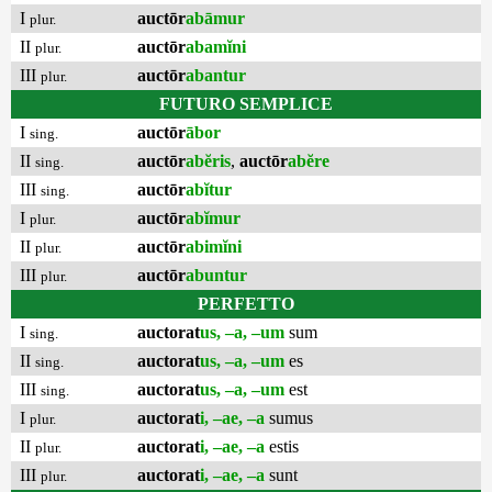
I
auctōr
abāmur
plur.
II
auctōr
abamĭni
plur.
III
auctōr
abantur
plur.
FUTURO SEMPLICE
I
auctōr
ābor
sing.
II
auctōr
abĕris
,
auctōr
abĕre
sing.
III
auctōr
abĭtur
sing.
I
auctōr
abĭmur
plur.
II
auctōr
abimĭni
plur.
III
auctōr
abuntur
plur.
PERFETTO
I
auctorat
us, –a, –um
sum
sing.
II
auctorat
us, –a, –um
es
sing.
III
auctorat
us, –a, –um
est
sing.
I
auctorat
i, –ae, –a
sumus
plur.
II
auctorat
i, –ae, –a
estis
plur.
III
auctorat
i, –ae, –a
sunt
plur.