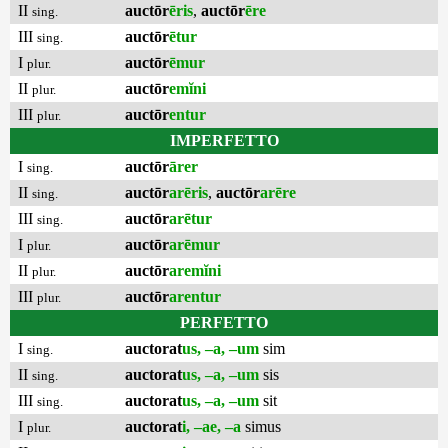
II
auctōr
ēris
,
auctōr
ēre
sing.
III
auctōr
ētur
sing.
I
auctōr
ēmur
plur.
II
auctōr
emĭni
plur.
III
auctōr
entur
plur.
IMPERFETTO
I
auctōr
ārer
sing.
II
auctōr
arēris
,
auctōr
arēre
sing.
III
auctōr
arētur
sing.
I
auctōr
arēmur
plur.
II
auctōr
aremĭni
plur.
III
auctōr
arentur
plur.
PERFETTO
I
auctorat
us, –a, –um
sim
sing.
II
auctorat
us, –a, –um
sis
sing.
III
auctorat
us, –a, –um
sit
sing.
I
auctorat
i, –ae, –a
simus
plur.