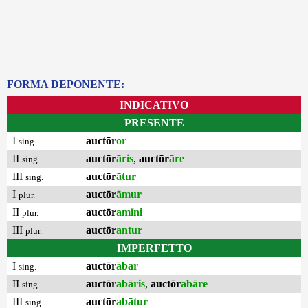
FORMA DEPONENTE:
INDICATIVO
PRESENTE
I
auctōr
or
sing.
II
auctōr
āris
,
auctōr
āre
sing.
III
auctōr
ātur
sing.
I
auctōr
āmur
plur.
II
auctōr
amĭni
plur.
III
auctōr
antur
plur.
IMPERFETTO
I
auctōr
ābar
sing.
II
auctōr
abāris
,
auctōr
abāre
sing.
III
auctōr
abātur
sing.