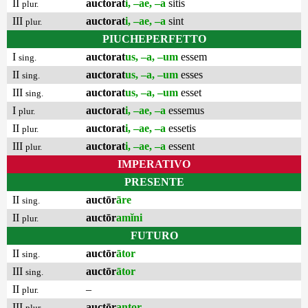
II
auctorat
i, –ae, –a
sitis
plur.
III
auctorat
i, –ae, –a
sint
plur.
PIUCHEPERFETTO
I
auctorat
us, –a, –um
essem
sing.
II
auctorat
us, –a, –um
esses
sing.
III
auctorat
us, –a, –um
esset
sing.
I
auctorat
i, –ae, –a
essemus
plur.
II
auctorat
i, –ae, –a
essetis
plur.
III
auctorat
i, –ae, –a
essent
plur.
IMPERATIVO
PRESENTE
II
auctōr
āre
sing.
II
auctōr
amĭni
plur.
FUTURO
II
auctōr
ātor
sing.
III
auctōr
ātor
sing.
II
–
plur.
III
auctōr
antor
plur.