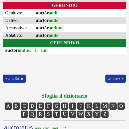
GERUNDIO
Genitivo:
auctōr
andi
Dativo:
auctōr
ando
Accusativo:
auctōr
andum
Ablativo:
auctōr
ando
GERUNDIVO
auctōr
andus, –a, –um
‹ auctōror
auctrix ›
Sfoglia il dizionario
A
B
C
D
E
F
G
H
I
J
K
L
M
N
O
P
Q
R
S
T
U
V
W
X
Y
Z
auctoratus
agg. part. perf. I cl.