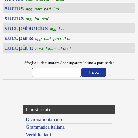
auctus
agg. part. perf. I cl.
auctus
agg. inf. perf.
aucŭpābundus
agg. I cl.
aucŭpans
agg. part. pres. II cl.
aucŭpātĭo
sost. femm. III decl.
Sfoglia il declinatore / coniugatore latino a partire da:
{{ID:AUCTOROR200}}
---CACHE---
I nostri siti
Dizionario italiano
Grammatica italiana
Verbi Italiani