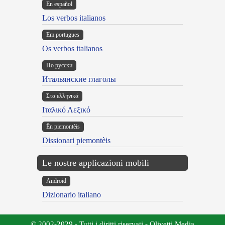
En español
Los verbos italianos
Em portugues
Os verbos italianos
По русски
Итальянские глаголы
Στα ελληνικά
Ιταλικό Λεξικό
Ën piemontèis
Dissionari piemontèis
Le nostre applicazioni mobili
Android
Dizionario italiano
© 2002-2029 - Tutti i diritti riservati - Olivetti Media