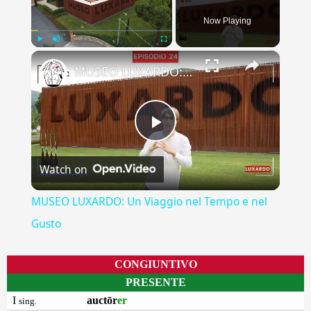
Now Playing
×
Play
Unmute
Fullscreen
MUSEO LUXARDO: Un Viaggio nel Tempo e nel Gusto
Play
Watch on
Video
MUSEO LUXARDO: Un Viaggio nel Tempo e nel
Gusto
CONGIUNTIVO
PRESENTE
I
auctōr
er
sing.