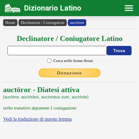
Dizionario Latino
Home
›
Declinatore / Coniugatore
›
auctōror
Declinatore / Coniugatore Latino
Cerca nelle forme flesse
Donazione
auctōror - Diatesi attiva
(auctōror, auctōrāris, auctoratus sum, auctōrāri)
verbo transitivo deponente I coniugazione
Vedi la traduzione di questo lemma