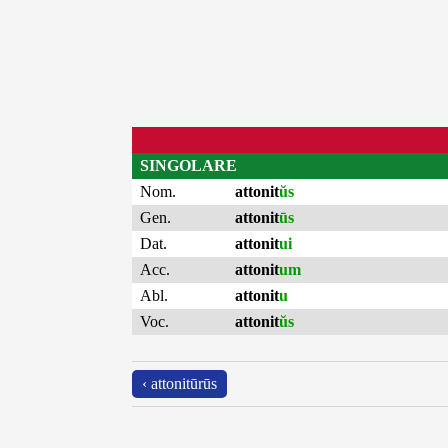
SINGOLARE
Nom.
attonit
ŭs
Gen.
attonit
ūs
Dat.
attonit
ui
Acc.
attonit
um
Abl.
attonit
u
Voc.
attonit
ŭs
‹ attonitūrūs