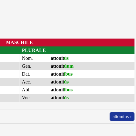
MASCHILE
PLURALE
Nom.
attonit
ūs
Gen.
attonit
ŭum
Dat.
attonit
ĭbus
Acc.
attonit
ūs
Abl.
attonit
ĭbus
Voc.
attonit
ūs
attŏnĭtus ›