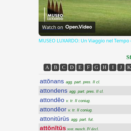
Watch on
MUSEO LUXARDO: Un Viaggio nel Tempo e
Sf
A
B
C
D
E
F
G
H
I
J
K
attŏnans
agg. part. pres. II cl.
attondens
agg. part. pres. II cl.
attondĕo
v. tr. II coniug.
attondĕor
v. tr. II coniug.
attonitūrūs
agg. part. fut.
attŏnĭtŭs
sost. masch. IV decl.