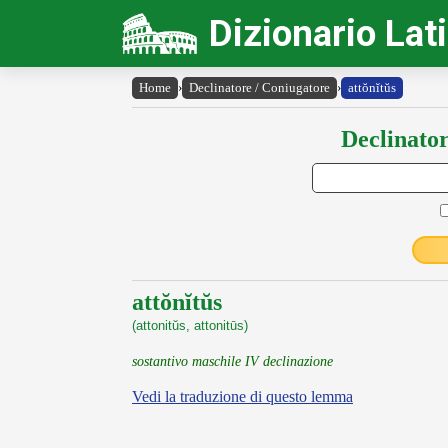
Dizionario Lat
Home
›
Declinatore / Coniugatore
›
attŏnĭtŭs
Declinator
attŏnĭtŭs
(attonitŭs, attonitūs)
sostantivo maschile IV declinazione
Vedi la traduzione di questo lemma