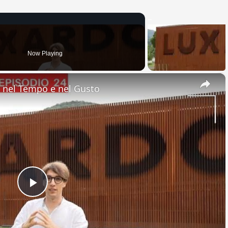
Now Playing
×
nel Tempo e nel Gusto
Play
Video