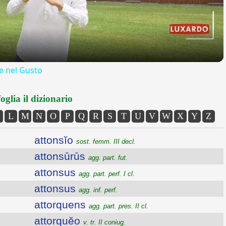
 nel Gusto
oglia il dizionario
L
M
N
O
P
Q
R
S
T
U
V
W
X
Y
Z
attonsĭo
sost. femm. III decl.
attonsūrūs
agg. part. fut.
attonsus
agg. part. perf. I cl.
attonsus
agg. inf. perf.
attorquens
agg. part. pres. II cl.
attorquĕo
v. tr. II coniug.