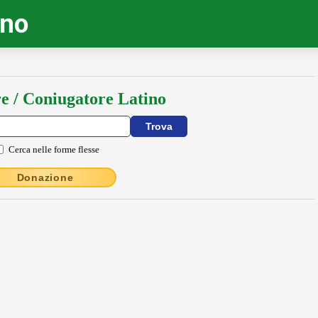
ino
e / Coniugatore Latino
Cerca nelle forme flesse
Donazione