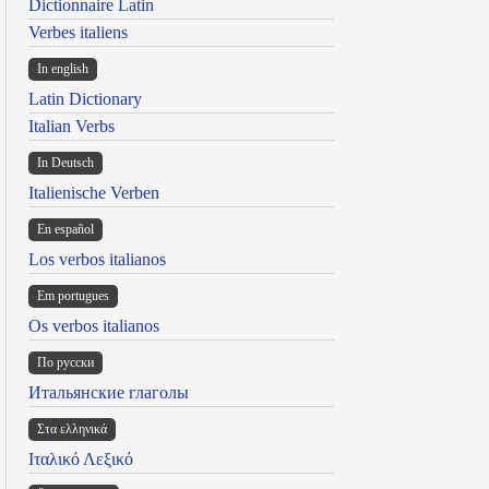
Dictionnaire Latin
Verbes italiens
In english
Latin Dictionary
Italian Verbs
In Deutsch
Italienische Verben
En español
Los verbos italianos
Em portugues
Os verbos italianos
По русски
Итальянские глаголы
Στα ελληνικά
Ιταλικό Λεξικό