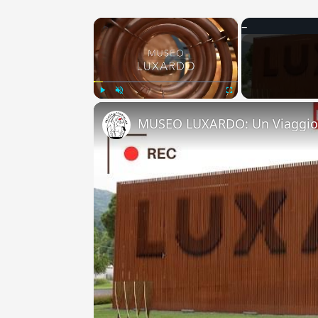
×
Play
Unmute
Fullscreen
MUSEO LUXARDO: Un Viaggio 