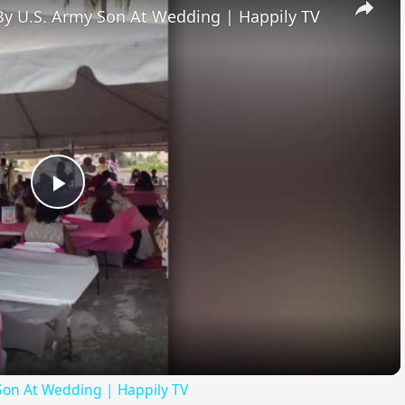
By U.S. Army Son At Wedding | Happily TV
Play
Video
Son At Wedding | Happily TV