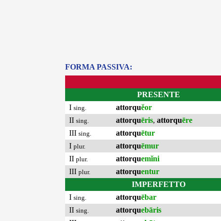
FORMA PASSIVA:
PRESENTE
I
attorqu
ĕor
sing.
II
attorqu
ēris
,
attorqu
ēre
sing.
III
attorqu
ētur
sing.
I
attorqu
ēmur
plur.
II
attorqu
emĭni
plur.
III
attorqu
entur
plur.
IMPERFETTO
I
attorqu
ēbar
sing.
II
attorqu
ebāris
sing.