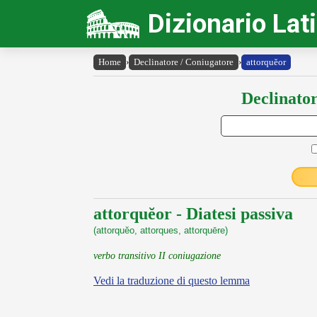
Dizionario Lat
Home
›
Declinatore / Coniugatore
›
attorquĕor
Declinator
attorquĕor - Diatesi passiva
(attorquĕo, attorques, attorquēre)
verbo transitivo II coniugazione
Vedi la traduzione di questo lemma