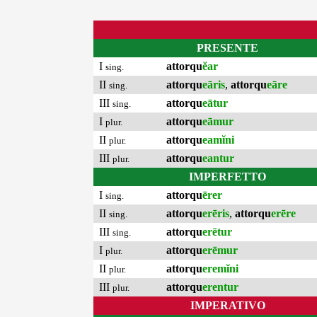
PRESENTE
I
attorqu
ĕar
sing.
II
attorqu
eāris
,
attorqu
eāre
sing.
III
attorqu
eātur
sing.
I
attorqu
eāmur
plur.
II
attorqu
eamĭni
plur.
III
attorqu
eantur
plur.
IMPERFETTO
I
attorqu
ērer
sing.
II
attorqu
erēris
,
attorqu
erēre
sing.
III
attorqu
erētur
sing.
I
attorqu
erēmur
plur.
II
attorqu
eremĭni
plur.
III
attorqu
erentur
plur.
IMPERATIVO