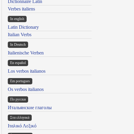
Dictionnaire Latin
Verbes italiens
In english
Latin Dictionary
Italian Verbs
In Deutsch
Italienische Verben
En español
Los verbos italianos
Em portugues
Os verbos italianos
По русски
Итальянские глаголы
Στα ελληνικά
Ιταλικό Λεξικό