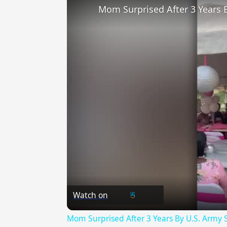
Mom Surprised After 3 Years 
Watch on
Mom Surprised After 3 Years By U.S. Army 