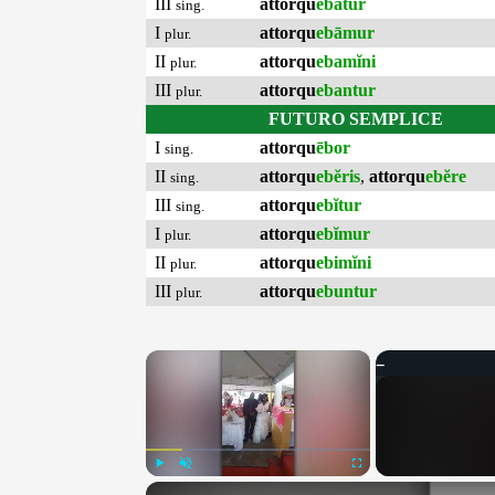
III
attorqu
ebātur
sing.
I
attorqu
ebāmur
plur.
II
attorqu
ebamĭni
plur.
III
attorqu
ebantur
plur.
FUTURO SEMPLICE
I
attorqu
ēbor
sing.
II
attorqu
ebĕris
,
attorqu
ebĕre
sing.
III
attorqu
ebĭtur
sing.
I
attorqu
ebĭmur
plur.
II
attorqu
ebimĭni
plur.
III
attorqu
ebuntur
plur.
×
Play
Unmute
Fullscreen