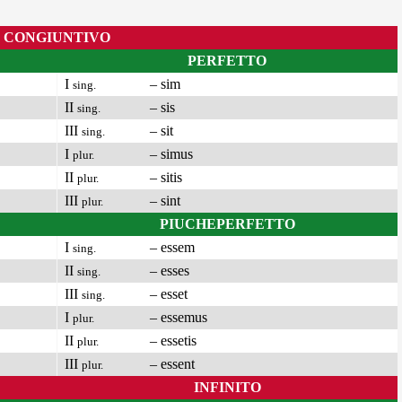
CONGIUNTIVO
PERFETTO
I
– sim
sing.
II
– sis
sing.
III
– sit
sing.
I
– simus
plur.
II
– sitis
plur.
III
– sint
plur.
PIUCHEPERFETTO
I
– essem
sing.
II
– esses
sing.
III
– esset
sing.
I
– essemus
plur.
II
– essetis
plur.
III
– essent
plur.
INFINITO