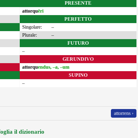
PRESENTE
attorqu
ēri
PERFETTO
Singolare:
–
Plurale:
–
FUTURO
–
GERUNDIVO
attorqu
endus, –a, –um
SUPINO
–
attorrens ›
oglia il dizionario