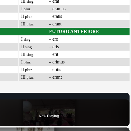
III
– erat
sing.
I
– eramus
plur.
II
– eratis
plur.
III
– erant
plur.
FUTURO ANTERIORE
I
– ero
sing.
II
– eris
sing.
III
– erit
sing.
I
– erimus
plur.
II
– eritis
plur.
III
– erunt
plur.
Now Playing
×