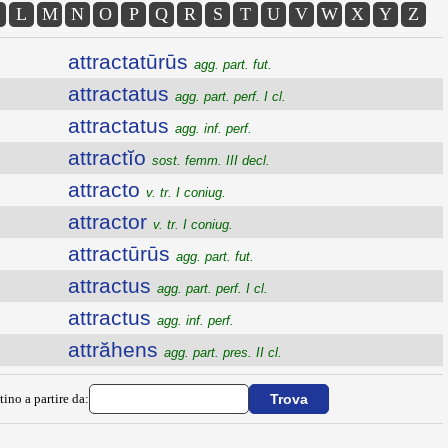
L
M
N
O
P
Q
R
S
T
U
V
W
X
Y
Z
attractatūrūs
agg. part. fut.
attractatus
agg. part. perf. I cl.
attractatus
agg. inf. perf.
attractĭo
sost. femm. III decl.
attracto
v. tr. I coniug.
attractor
v. tr. I coniug.
attractūrūs
agg. part. fut.
attractus
agg. part. perf. I cl.
attractus
agg. inf. perf.
attrăhens
agg. part. pres. II cl.
tino a partire da: