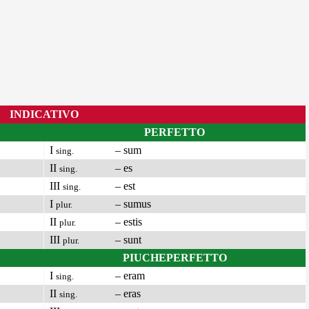
INDICATIVO
PERFETTO
I
– sum
sing.
II
– es
sing.
III
– est
sing.
I
– sumus
plur.
II
– estis
plur.
III
– sunt
plur.
PIUCHEPERFETTO
I
– eram
sing.
II
– eras
sing.