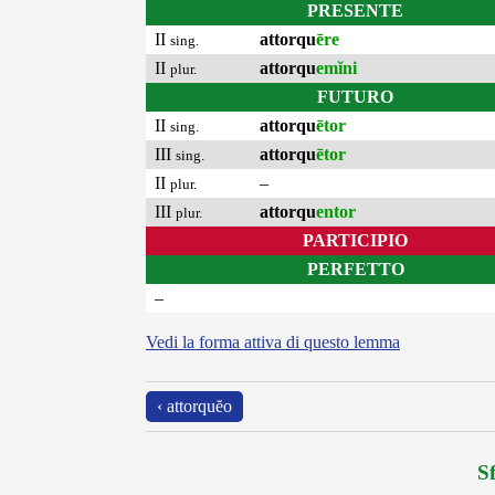
PRESENTE
II
attorqu
ēre
sing.
II
attorqu
emĭni
plur.
FUTURO
II
attorqu
ētor
sing.
III
attorqu
ētor
sing.
II
–
plur.
III
attorqu
entor
plur.
PARTICIPIO
PERFETTO
–
Vedi la forma attiva di questo lemma
‹ attorquĕo
Sf