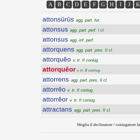
A
B
C
D
E
F
G
H
I
J
K
attonsūrūs
agg. part. fut.
attonsus
agg. part. perf. I cl.
attonsus
agg. inf. perf.
attorquens
agg. part. pres. II cl.
attorquĕo
v. tr. II coniug.
attorquĕor
v. tr. II coniug.
attorrens
agg. part. pres. II cl.
attorrĕo
v. tr. II coniug.
attorrĕor
v. tr. II coniug.
attractans
agg. part. pres. II cl.
Sfoglia il declinatore / coniugatore la
{{ID:ATTORQUEOR100}}