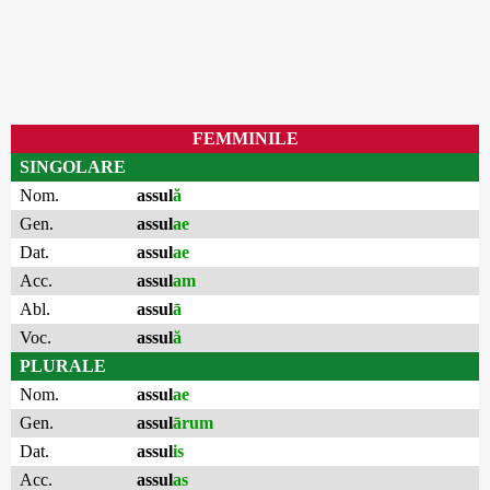
FEMMINILE
SINGOLARE
Nom.
assul
ă
Gen.
assul
ae
Dat.
assul
ae
Acc.
assul
am
Abl.
assul
ā
Voc.
assul
ă
PLURALE
Nom.
assul
ae
Gen.
assul
ārum
Dat.
assul
is
Acc.
assul
as