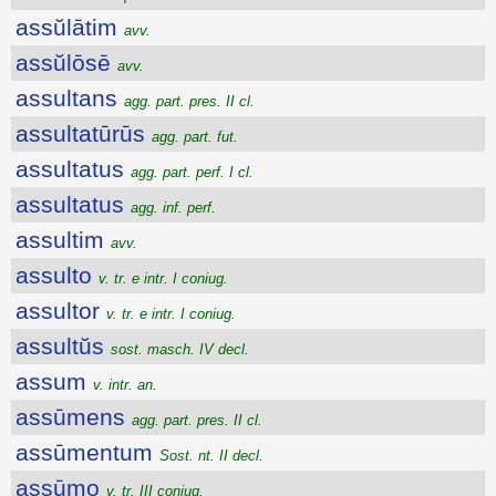
assŭlātim
avv.
assŭlōsē
avv.
assultans
agg. part. pres. II cl.
assultatūrūs
agg. part. fut.
assultatus
agg. part. perf. I cl.
assultatus
agg. inf. perf.
assultim
avv.
assulto
v. tr. e intr. I coniug.
assultor
v. tr. e intr. I coniug.
assultŭs
sost. masch. IV decl.
assum
v. intr. an.
assūmens
agg. part. pres. II cl.
assūmentum
Sost. nt. II decl.
assūmo
v. tr. III coniug.