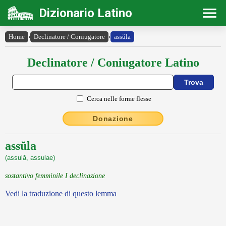
Dizionario Latino
Home
›
Declinatore / Coniugatore
›
assŭla
Declinatore / Coniugatore Latino
Cerca nelle forme flesse
Donazione
assŭla
(assulă, assulae)
sostantivo femminile I declinazione
Vedi la traduzione di questo lemma