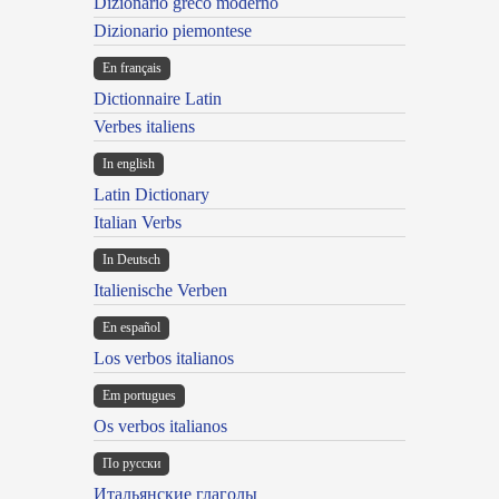
Dizionario greco moderno
Dizionario piemontese
En français
Dictionnaire Latin
Verbes italiens
In english
Latin Dictionary
Italian Verbs
In Deutsch
Italienische Verben
En español
Los verbos italianos
Em portugues
Os verbos italianos
По русски
Итальянские глаголы