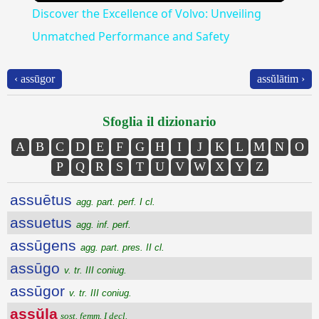
Discover the Excellence of Volvo: Unveiling
Unmatched Performance and Safety
‹ assūgor
assŭlātim ›
Sfoglia il dizionario
A
B
C
D
E
F
G
H
I
J
K
L
M
N
O
P
Q
R
S
T
U
V
W
X
Y
Z
assuētus
agg. part. perf. I cl.
assuetus
agg. inf. perf.
assūgens
agg. part. pres. II cl.
assūgo
v. tr. III coniug.
assūgor
v. tr. III coniug.
assŭla
sost. femm. I decl.