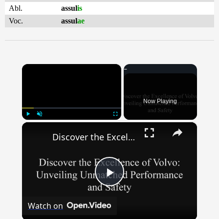
Abl.
assul
is
Voc.
assul
ae
×
Now Playing
×
Play
Unmute
Fullscreen
Discover the Excellence of Volvo: Unveiling Unmatched Performance and Safety
Play
Watch on
Video