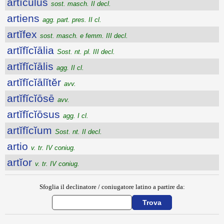
artĭcŭlus
sost. masch. II decl.
artiens
agg. part. pres. II cl.
artĭfex
sost. masch. e femm. III decl.
artĭfĭcĭālia
Sost. nt. pl. III decl.
artĭfĭcĭālis
agg. II cl.
artĭfĭcĭālĭtĕr
avv.
artĭfĭcĭōsē
avv.
artĭfĭcĭōsus
agg. I cl.
artĭfĭcĭum
Sost. nt. II decl.
artio
v. tr. IV coniug.
artĭor
v. tr. IV coniug.
Sfoglia il declinatore / coniugatore latino a partire da: