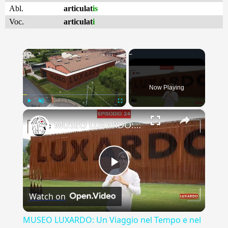
Abl.
articulat
is
Voc.
articulat
i
×
Now Playing
×
Play
Unmute
Fullscreen
MUSEO LUXARDO: Un Viaggio nel Tempo e nel Gusto
Play
Watch on
Video
MUSEO LUXARDO: Un Viaggio nel Tempo e nel