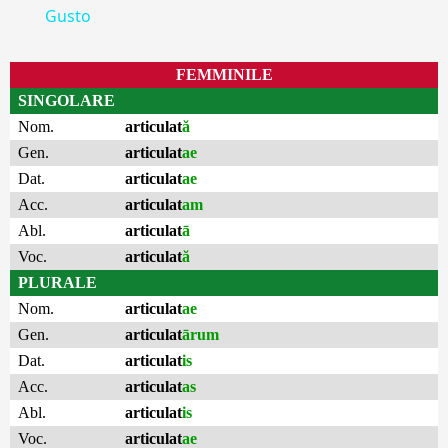
Gusto
FEMMINILE
SINGOLARE
Nom.
articulat
ă
Gen.
articulat
ae
Dat.
articulat
ae
Acc.
articulat
am
Abl.
articulat
ā
Voc.
articulat
ă
PLURALE
Nom.
articulat
ae
Gen.
articulat
ārum
Dat.
articulat
is
Acc.
articulat
as
Abl.
articulat
is
Voc.
articulat
ae