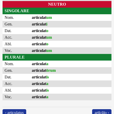
NEUTRO
SINGOLARE
Nom.
articulat
um
Gen.
articulat
i
Dat.
articulat
o
Acc.
articulat
um
Abl.
articulat
o
Voc.
articulat
um
PLURALE
Nom.
articulat
a
Gen.
articulat
ōrum
Dat.
articulat
is
Acc.
articulat
a
Abl.
articulat
is
Voc.
articulat
a
‹ articulatus
artĭcŭlo ›