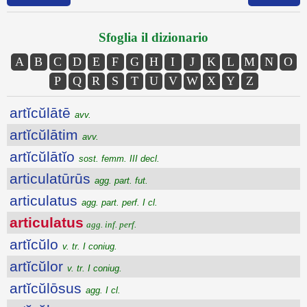
Sfoglia il dizionario
A
B
C
D
E
F
G
H
I
J
K
L
M
N
O
P
Q
R
S
T
U
V
W
X
Y
Z
artĭcŭlātē
avv.
artĭcŭlātim
avv.
artĭcŭlātĭo
sost. femm. III decl.
articulatūrūs
agg. part. fut.
articulatus
agg. part. perf. I cl.
articulatus
agg. inf. perf.
artĭcŭlo
v. tr. I coniug.
artĭcŭlor
v. tr. I coniug.
artĭcŭlōsus
agg. I cl.