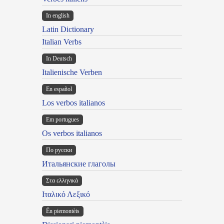
In english
Latin Dictionary
Italian Verbs
In Deutsch
Italienische Verben
En español
Los verbos italianos
Em portugues
Os verbos italianos
По русски
Итальянские глаголы
Στα ελληνικά
Ιταλικό Λεξικό
Ën piemontèis