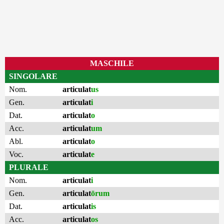
MASCHILE
SINGOLARE
Nom.
articulat
us
Gen.
articulat
i
Dat.
articulat
o
Acc.
articulat
um
Abl.
articulat
o
Voc.
articulat
e
PLURALE
Nom.
articulat
i
Gen.
articulat
ōrum
Dat.
articulat
is
Acc.
articulat
os