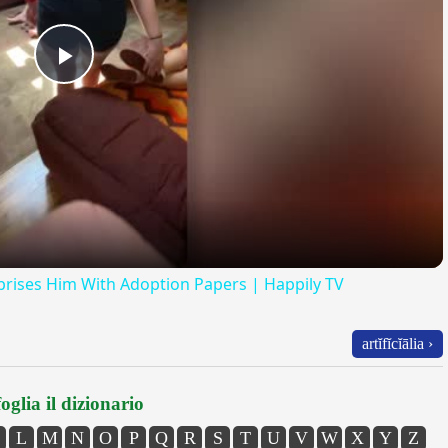
Play
Video
rprises Him With Adoption Papers | Happily TV
artĭfĭcĭālia ›
oglia il dizionario
L
M
N
O
P
Q
R
S
T
U
V
W
X
Y
Z