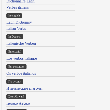
Dictionnaire Latin
Verbes italiens
In english
Latin Dictionary
Italian Verbs
In Deutsch
Italienische Verben
En español
Los verbos italianos
Em portugues
Os verbos italianos
По русски
Итальянские глаголы
Στα ελληνικά
Ιταλικό Λεξικό