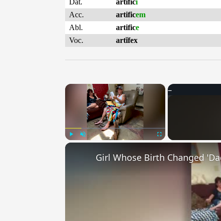
Dat.
artific
i
Acc.
artific
em
Abl.
artific
e
Voc.
artĭfex
×
Play
Unmute
Fullscreen