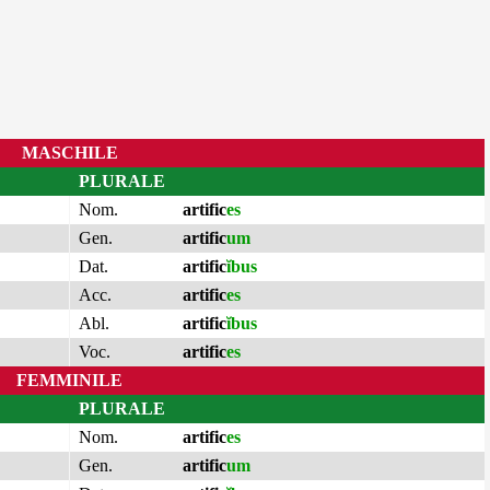
MASCHILE
PLURALE
Nom.
artific
es
Gen.
artific
um
Dat.
artific
ĭbus
Acc.
artific
es
Abl.
artific
ĭbus
Voc.
artific
es
FEMMINILE
PLURALE
Nom.
artific
es
Gen.
artific
um