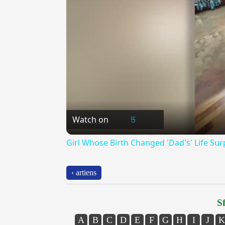
Watch on
Girl Whose Birth Changed 'Dad's' Life Su
‹ artiens
Sf
A
B
C
D
E
F
G
H
I
J
K