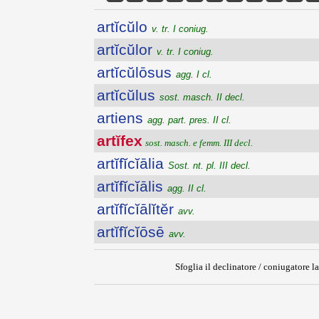
artĭcŭlo
v. tr. I coniug.
artĭcŭlor
v. tr. I coniug.
artĭcŭlōsus
agg. I cl.
artĭcŭlus
sost. masch. II decl.
artiens
agg. part. pres. II cl.
artĭfex
sost. masch. e femm. III decl.
artĭfĭcĭālia
Sost. nt. pl. III decl.
artĭfĭcĭālis
agg. II cl.
artĭfĭcĭālĭtĕr
avv.
artĭfĭcĭōsē
avv.
Sfoglia il declinatore / coniugatore la
{{ID:ARTIFEX100}}
---CACHE---