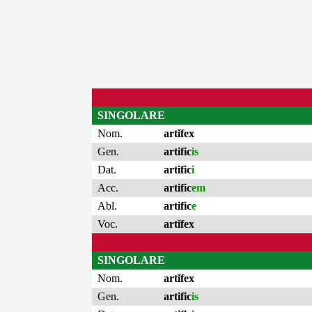
SINGOLARE
Nom.
artĭfex
Gen.
artific
is
Dat.
artific
i
Acc.
artific
em
Abl.
artific
e
Voc.
artĭfex
SINGOLARE
Nom.
artĭfex
Gen.
artific
is