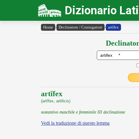
Dizionario Lat
Home
›
Declinatore / Coniugatore
›
artĭfex
Declinator
artĭfex
(artĭfex, artificis)
sostantivo maschile e femminile III declinazione
Vedi la traduzione di questo lemma