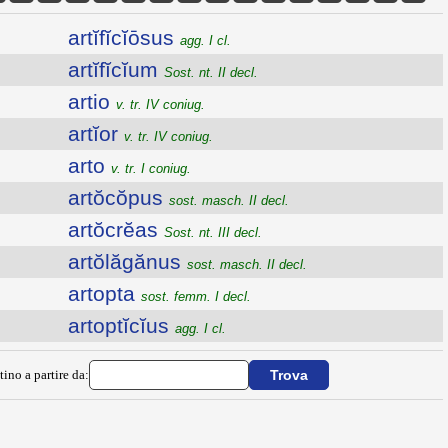
artĭfĭcĭōsus
agg. I cl.
artĭfĭcĭum
Sost. nt. II decl.
artio
v. tr. IV coniug.
artĭor
v. tr. IV coniug.
arto
v. tr. I coniug.
artŏcŏpus
sost. masch. II decl.
artŏcrĕas
Sost. nt. III decl.
artŏlăgănus
sost. masch. II decl.
artopta
sost. femm. I decl.
artoptĭcĭus
agg. I cl.
tino a partire da: