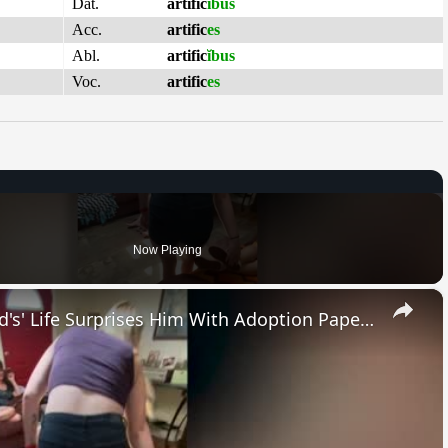
Dat.
artific
ĭbus
Acc.
artific
es
Abl.
artific
ĭbus
Voc.
artific
es
Now Playing
×
Girl Whose Birth Changed 'Dad's' Life Surprises Him With Adoption Papers | Happily TV