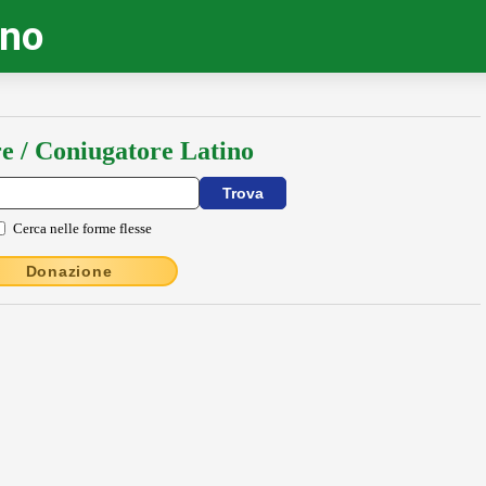
ino
e / Coniugatore Latino
Cerca nelle forme flesse
Donazione