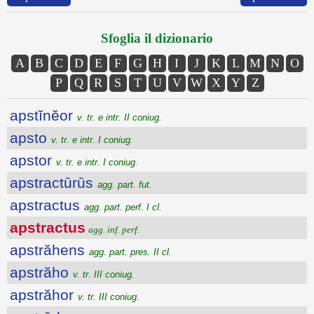
Sfoglia il dizionario
A
B
C
D
E
F
G
H
I
J
K
L
M
N
O
P
Q
R
S
T
U
V
W
X
Y
Z
apstĭnĕor
v. tr. e intr. II coniug.
apsto
v. tr. e intr. I coniug.
apstor
v. tr. e intr. I coniug.
apstractūrūs
agg. part. fut.
apstractus
agg. part. perf. I cl.
apstractus
agg. inf. perf.
apstrăhens
agg. part. pres. II cl.
apstrăho
v. tr. III coniug.
apstrăhor
v. tr. III coniug.