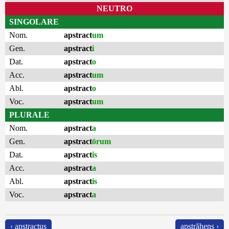
NEUTRO
SINGOLARE
Nom.
apstract
um
Gen.
apstract
i
Dat.
apstract
o
Acc.
apstract
um
Abl.
apstract
o
Voc.
apstract
um
PLURALE
Nom.
apstract
a
Gen.
apstract
ōrum
Dat.
apstract
is
Acc.
apstract
a
Abl.
apstract
is
Voc.
apstract
a
‹ apstractus
apstrăhens ›