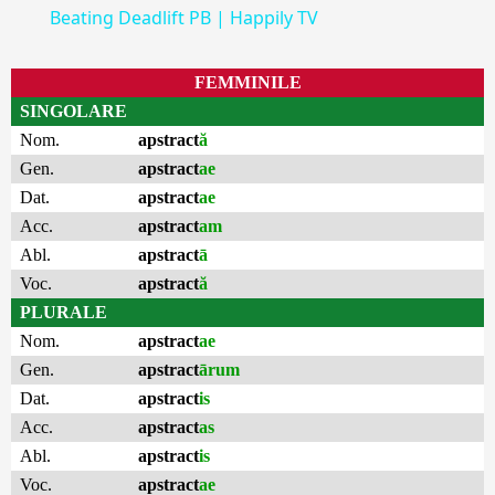
Beating Deadlift PB | Happily TV
FEMMINILE
SINGOLARE
Nom.
apstract
ă
Gen.
apstract
ae
Dat.
apstract
ae
Acc.
apstract
am
Abl.
apstract
ā
Voc.
apstract
ă
PLURALE
Nom.
apstract
ae
Gen.
apstract
ārum
Dat.
apstract
is
Acc.
apstract
as
Abl.
apstract
is
Voc.
apstract
ae