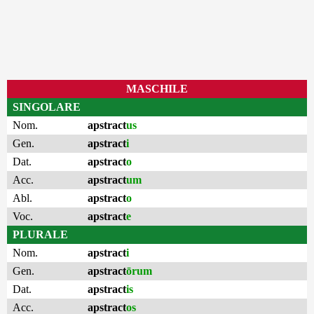
MASCHILE
SINGOLARE
Nom.
apstract
us
Gen.
apstract
i
Dat.
apstract
o
Acc.
apstract
um
Abl.
apstract
o
Voc.
apstract
e
PLURALE
Nom.
apstract
i
Gen.
apstract
ōrum
Dat.
apstract
is
Acc.
apstract
os