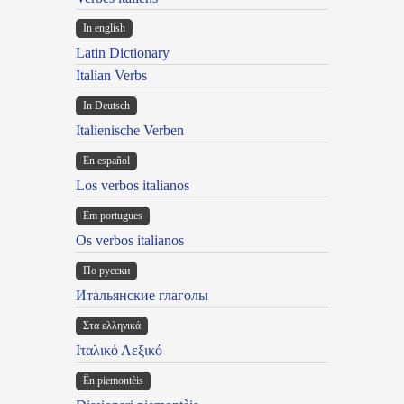
In english
Latin Dictionary
Italian Verbs
In Deutsch
Italienische Verben
En español
Los verbos italianos
Em portugues
Os verbos italianos
По русски
Итальянские глаголы
Στα ελληνικά
Ιταλικό Λεξικό
Ën piemontèis