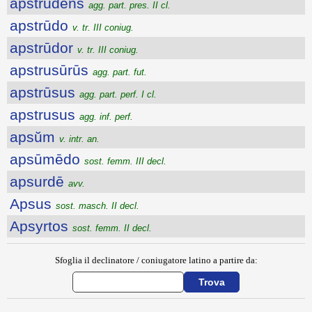
apstrūdens
agg. part. pres. II cl.
apstrūdo
v. tr. III coniug.
apstrūdor
v. tr. III coniug.
apstrusūrūs
agg. part. fut.
apstrūsus
agg. part. perf. I cl.
apstrusus
agg. inf. perf.
apsŭm
v. intr. an.
apsūmēdo
sost. femm. III decl.
apsurdē
avv.
Apsus
sost. masch. II decl.
Apsyrtos
sost. femm. II decl.
Sfoglia il declinatore / coniugatore latino a partire da: