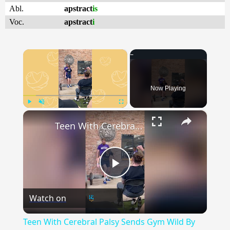
Abl.
apstract
is
Voc.
apstract
i
×
Now Playing
×
Play
Unmute
Fullscreen
Teen With Cerebral Palsy Sends Gym Wild By Beating Deadlift PB | Happily TV
Play
Watch on
Video
Teen With Cerebral Palsy Sends Gym Wild By