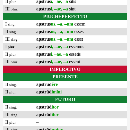
II
apstrus
i, –ae, –a
sitis
plur.
III
apstrus
i, –ae, –a
sint
plur.
PIUCHEPERFETTO
I
apstrus
us, –a, –um
essem
sing.
II
apstrus
us, –a, –um
esses
sing.
III
apstrus
us, –a, –um
esset
sing.
I
apstrus
i, –ae, –a
essemus
plur.
II
apstrus
i, –ae, –a
essetis
plur.
III
apstrus
i, –ae, –a
essent
plur.
IMPERATIVO
PRESENTE
II
apstrūd
ĕre
sing.
II
apstrūd
imĭni
plur.
FUTURO
II
apstrūd
ĭtor
sing.
III
apstrūd
ĭtor
sing.
II
–
plur.
III
apstrūd
untor
plur.