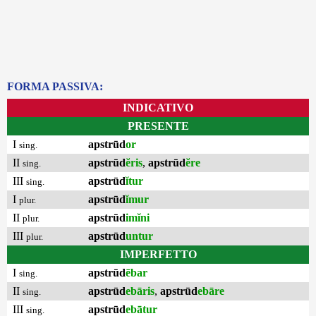
FORMA PASSIVA:
INDICATIVO
PRESENTE
I
apstrūd
or
sing.
II
apstrūd
ĕris
,
apstrūd
ĕre
sing.
III
apstrūd
ĭtur
sing.
I
apstrūd
ĭmur
plur.
II
apstrūd
imĭni
plur.
III
apstrūd
untur
plur.
IMPERFETTO
I
apstrūd
ēbar
sing.
II
apstrūd
ebāris
,
apstrūd
ebāre
sing.
III
apstrūd
ebātur
sing.