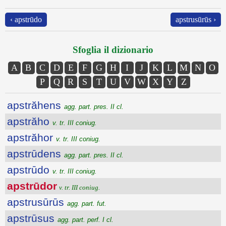
‹ apstrūdo
apstrusūrūs ›
Sfoglia il dizionario
A
B
C
D
E
F
G
H
I
J
K
L
M
N
O
P
Q
R
S
T
U
V
W
X
Y
Z
apstrăhens
agg. part. pres. II cl.
apstrăho
v. tr. III coniug.
apstrăhor
v. tr. III coniug.
apstrūdens
agg. part. pres. II cl.
apstrūdo
v. tr. III coniug.
apstrūdor
v. tr. III coniug.
apstrusūrūs
agg. part. fut.
apstrūsus
agg. part. perf. I cl.