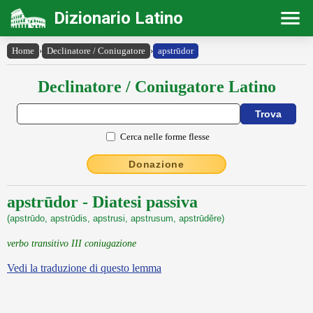
Dizionario Latino
Home
›
Declinatore / Coniugatore
›
apstrūdor
Declinatore / Coniugatore Latino
Cerca nelle forme flesse
Donazione
apstrūdor - Diatesi passiva
(apstrūdo, apstrūdis, apstrusi, apstrusum, apstrūdĕre)
verbo transitivo III coniugazione
Vedi la traduzione di questo lemma