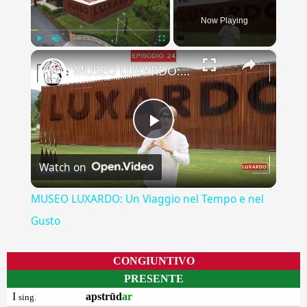
Now Playing
×
Play
Unmute
Fullscreen
MUSEO LUXARDO: Un Viaggio nel Tempo e nel Gusto
Play
Watch on
Video
MUSEO LUXARDO: Un Viaggio nel Tempo e nel
Gusto
CONGIUNTIVO
PRESENTE
I
apstrūd
ar
sing.