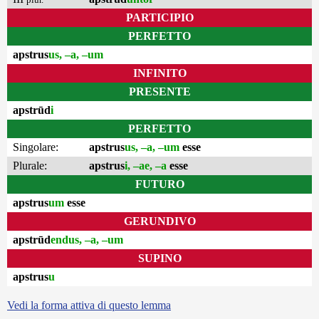
PARTICIPIO
PERFETTO
apstrus
us, –a, –um
INFINITO
PRESENTE
apstrūd
i
PERFETTO
Singolare:
apstrus
us, –a, –um
esse
Plurale:
apstrus
i, –ae, –a
esse
FUTURO
apstrus
um
esse
GERUNDIVO
apstrūd
endus, –a, –um
SUPINO
apstrus
u
Vedi la forma attiva di questo lemma