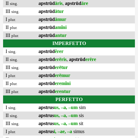
II
apstrūd
āris
,
apstrūd
āre
sing.
III
apstrūd
ātur
sing.
I
apstrūd
āmur
plur.
II
apstrūd
amĭni
plur.
III
apstrūd
antur
plur.
IMPERFETTO
I
apstrūd
ĕrer
sing.
II
apstrūd
erēris
,
apstrūd
erēre
sing.
III
apstrūd
erētur
sing.
I
apstrūd
erēmur
plur.
II
apstrūd
eremĭni
plur.
III
apstrūd
erentur
plur.
PERFETTO
I
apstrus
us, –a, –um
sim
sing.
II
apstrus
us, –a, –um
sis
sing.
III
apstrus
us, –a, –um
sit
sing.
I
apstrus
i, –ae, –a
simus
plur.