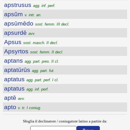
apstrusus
agg. inf. perf.
apsŭm
v. intr. an.
apsūmēdo
sost. femm. III decl.
apsurdē
avv.
Apsus
sost. masch. II decl.
Apsyrtos
sost. femm. II decl.
aptans
agg. part. pres. II cl.
aptatūrūs
agg. part. fut.
aptatus
agg. part. perf. I cl.
aptatus
agg. inf. perf.
aptē
avv.
apto
v. tr. I coniug.
Sfoglia il declinatore / coniugatore latino a partire da: