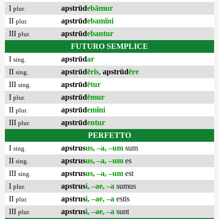
I
apstrūd
ebāmur
plur.
II
apstrūd
ebamĭni
plur.
III
apstrūd
ebantur
plur.
FUTURO SEMPLICE
I
apstrūd
ar
sing.
II
apstrūd
ēris
,
apstrūd
ēre
sing.
III
apstrūd
ētur
sing.
I
apstrūd
ēmur
plur.
II
apstrūd
emĭni
plur.
III
apstrūd
entur
plur.
PERFETTO
I
apstrus
us, –a, –um
sum
sing.
II
apstrus
us, –a, –um
es
sing.
III
apstrus
us, –a, –um
est
sing.
I
apstrus
i, –ae, –a
sumus
plur.
II
apstrus
i, –ae, –a
estis
plur.
III
apstrus
i, –ae, –a
sunt
plur.