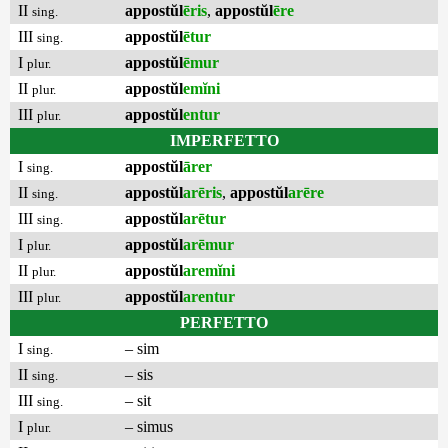
II
appostŭl
ēris
,
appostŭl
ēre
sing.
III
appostŭl
ētur
sing.
I
appostŭl
ēmur
plur.
II
appostŭl
emĭni
plur.
III
appostŭl
entur
plur.
IMPERFETTO
I
appostŭl
ārer
sing.
II
appostŭl
arēris
,
appostŭl
arēre
sing.
III
appostŭl
arētur
sing.
I
appostŭl
arēmur
plur.
II
appostŭl
aremĭni
plur.
III
appostŭl
arentur
plur.
PERFETTO
I
– sim
sing.
II
– sis
sing.
III
– sit
sing.
I
– simus
plur.