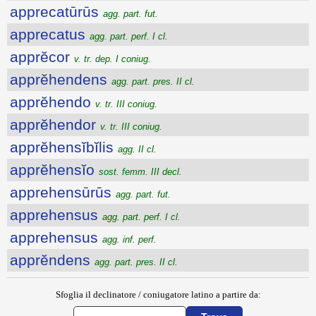
apprecatūrūs
agg. part. fut.
apprecatus
agg. part. perf. I cl.
apprĕcor
v. tr. dep. I coniug.
apprĕhendens
agg. part. pres. II cl.
apprĕhendo
v. tr. III coniug.
apprĕhendor
v. tr. III coniug.
apprĕhensĭbĭlis
agg. II cl.
apprĕhensĭo
sost. femm. III decl.
apprehensūrūs
agg. part. fut.
apprehensus
agg. part. perf. I cl.
apprehensus
agg. inf. perf.
apprĕndens
agg. part. pres. II cl.
Sfoglia il declinatore / coniugatore latino a partire da: