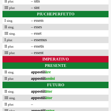
II
– sitis
plur.
III
– sint
plur.
PIUCHEPERFETTO
I
– essem
sing.
II
– esses
sing.
III
– esset
sing.
I
– essemus
plur.
II
– essetis
plur.
III
– essent
plur.
IMPERATIVO
PRESENTE
II
appostŭl
āre
sing.
II
appostŭl
amĭni
plur.
FUTURO
II
appostŭl
ātor
sing.
III
appostŭl
ātor
sing.
II
–
plur.
III
appostŭl
antor
plur.