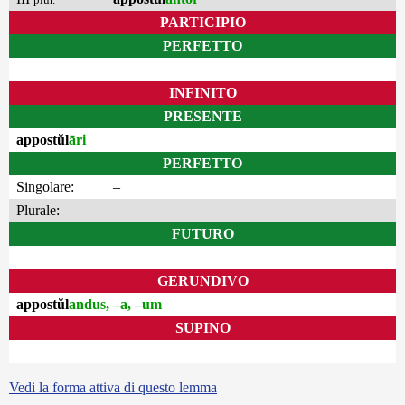
PARTICIPIO
PERFETTO
–
INFINITO
PRESENTE
appostŭl
āri
PERFETTO
Singolare:
–
Plurale:
–
FUTURO
–
GERUNDIVO
appostŭl
andus, –a, –um
SUPINO
–
Vedi la forma attiva di questo lemma