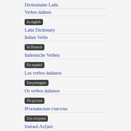
Dictionnaire Latin
Verbes italiens
In english
Latin Dictionary
Italian Verbs
In Deutsch
Italienische Verben
En español
Los verbos italianos
Em portugues
Os verbos italianos
По русски
Итальянские глаголы
Στα ελληνικά
Ιταλικό Λεξικό