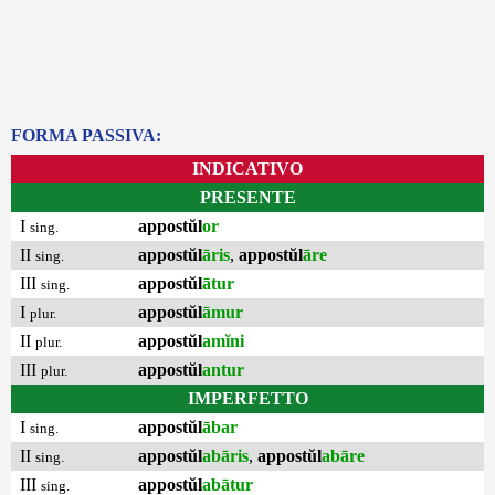
FORMA PASSIVA:
INDICATIVO
PRESENTE
I
appostŭl
or
sing.
II
appostŭl
āris
,
appostŭl
āre
sing.
III
appostŭl
ātur
sing.
I
appostŭl
āmur
plur.
II
appostŭl
amĭni
plur.
III
appostŭl
antur
plur.
IMPERFETTO
I
appostŭl
ābar
sing.
II
appostŭl
abāris
,
appostŭl
abāre
sing.
III
appostŭl
abātur
sing.