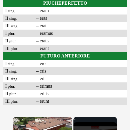
PIUCHEPERFETTO
I
– eram
sing.
II
– eras
sing.
III
– erat
sing.
I
– eramus
plur.
II
– eratis
plur.
III
– erant
plur.
FUTURO ANTERIORE
I
– ero
sing.
II
– eris
sing.
III
– erit
sing.
I
– erimus
plur.
II
– eritis
plur.
III
– erunt
plur.
×