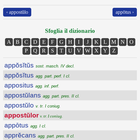
‹ appostŭlo
appōtus ›
Sfoglia il dizionario
A
B
C
D
E
F
G
H
I
J
K
L
M
N
O
P
Q
R
S
T
U
V
W
X
Y
Z
appŏsĭtŭs
sost. masch. IV decl.
appŏsĭtus
agg. part. perf. I cl.
appositus
agg. inf. perf.
appostŭlans
agg. part. pres. II cl.
appostŭlo
v. tr. I coniug.
appostŭlor
v. tr. I coniug.
appōtus
agg. I cl.
apprĕcans
agg. part. pres. II cl.