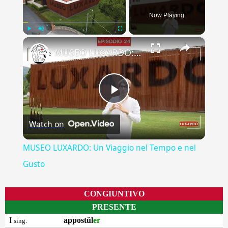
Now Playing
×
Play
Unmute
Fullscreen
MUSEO LUXARDO: Un Viaggio nel Tempo e nel Gusto
Play
Watch on
Video
MUSEO LUXARDO: Un Viaggio nel Tempo e nel
Gusto
CONGIUNTIVO
PRESENTE
I
appostŭl
er
sing.