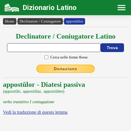
Dizionario Latino
Home
›
Declinatore / Coniugatore
›
appostŭlor
Declinatore / Coniugatore Latino
Cerca nelle forme flesse
Donazione
appostŭlor - Diatesi passiva
(appostŭlo, appostŭlas, appostŭlāre)
verbo transitivo I coniugazione
Vedi la traduzione di questo lemma