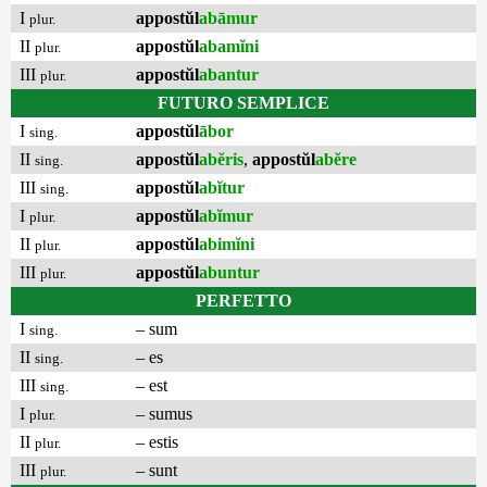
I
appostŭl
abāmur
plur.
II
appostŭl
abamĭni
plur.
III
appostŭl
abantur
plur.
FUTURO SEMPLICE
I
appostŭl
ābor
sing.
II
appostŭl
abĕris
,
appostŭl
abĕre
sing.
III
appostŭl
abĭtur
sing.
I
appostŭl
abĭmur
plur.
II
appostŭl
abimĭni
plur.
III
appostŭl
abuntur
plur.
PERFETTO
I
– sum
sing.
II
– es
sing.
III
– est
sing.
I
– sumus
plur.
II
– estis
plur.
III
– sunt
plur.