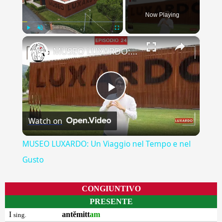
Now Playing
×
Play
Unmute
Fullscreen
MUSEO LUXARDO: Un Viaggio nel Tempo e nel Gusto
Play
Watch on
Video
MUSEO LUXARDO: Un Viaggio nel Tempo e nel
Gusto
CONGIUNTIVO
PRESENTE
I
antĕmitt
am
sing.