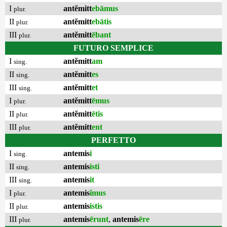
I
antĕmitt
ebāmus
plur.
II
antĕmitt
ebātis
plur.
III
antĕmitt
ēbant
plur.
FUTURO SEMPLICE
I
antĕmitt
am
sing.
II
antĕmitt
es
sing.
III
antĕmitt
et
sing.
I
antĕmitt
ēmus
plur.
II
antĕmitt
ētis
plur.
III
antĕmitt
ent
plur.
PERFETTO
I
antemis
i
sing.
II
antemis
isti
sing.
III
antemis
it
sing.
I
antemis
ĭmus
plur.
II
antemis
istis
plur.
III
antemis
ērunt
,
antemis
ēre
plur.