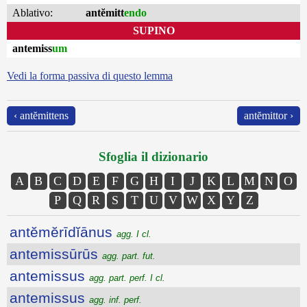
Ablativo:
antĕmitt
endo
SUPINO
antemiss
um
Vedi la forma passiva di questo lemma
‹ antĕmittens
antĕmittor ›
Sfoglia il dizionario
A
B
C
D
E
F
G
H
I
J
K
L
M
N
O
P
Q
R
S
T
U
V
W
X
Y
Z
antĕmĕrīdĭānus
agg. I cl.
antemissūrūs
agg. part. fut.
antemissus
agg. part. perf. I cl.
antemissus
agg. inf. perf.