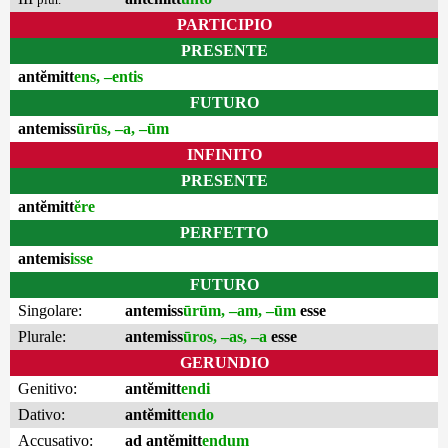
PARTICIPIO
PRESENTE
antĕmitt
ens, –entis
FUTURO
antemiss
ūrūs, –a, –ūm
INFINITO
PRESENTE
antĕmitt
ĕre
PERFETTO
antemis
isse
FUTURO
Singolare:
antemiss
ūrūm, –am, –ūm
esse
Plurale:
antemiss
ūros, –as, –a
esse
GERUNDIO
Genitivo:
antĕmitt
endi
Dativo:
antĕmitt
endo
Accusativo:
ad antĕmitt
endum