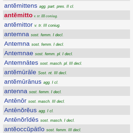
antĕmittens
agg. part. pres. II cl.
antĕmitto
v. tr. III coniug.
antĕmittor
v. tr. III coniug.
antemna
sost. femm. I decl.
Antemna
sost. femm. I decl.
Antemnae
sost. femm. pl. I decl.
Antemnātes
sost. masch. pl. III decl.
antĕmūrāle
Sost. nt. III decl.
antĕmūrānus
agg. I cl.
antenna
sost. femm. I decl.
Antēnōr
sost. masch. III decl.
Antēnŏrĕus
agg. I cl.
Antēnŏrĭdēs
sost. masch. I decl.
antĕoccŭpātĭo
sost. femm. III decl.