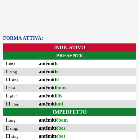
FORMA ATTIVA:
INDICATIVO
PRESENTE
I
antĕmitt
o
sing.
II
antĕmitt
is
sing.
III
antĕmitt
it
sing.
I
antĕmitt
ĭmus
plur.
II
antĕmitt
ĭtis
plur.
III
antĕmitt
unt
plur.
IMPERFETTO
I
antĕmitt
ēbam
sing.
II
antĕmitt
ēbas
sing.
III
antĕmitt
ēbat
sing.