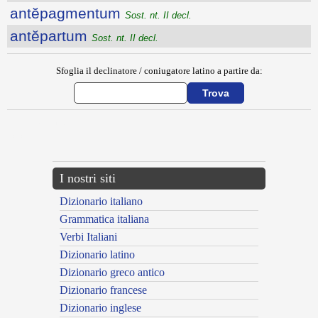
antĕpagmentum
Sost. nt. II decl.
antĕpartum
Sost. nt. II decl.
Sfoglia il declinatore / coniugatore latino a partire da:
{{ID:ANTEMITTO100}}
---CACHE---
I nostri siti
Dizionario italiano
Grammatica italiana
Verbi Italiani
Dizionario latino
Dizionario greco antico
Dizionario francese
Dizionario inglese