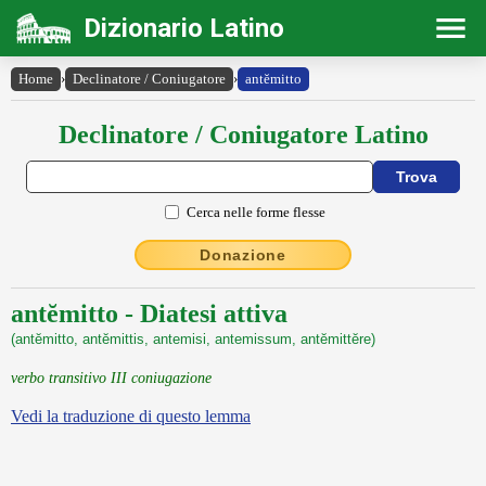
Dizionario Latino
Home
›
Declinatore / Coniugatore
›
antĕmitto
Declinatore / Coniugatore Latino
Cerca nelle forme flesse
Donazione
antĕmitto - Diatesi attiva
(antĕmitto, antĕmittis, antemisi, antemissum, antĕmittĕre)
verbo transitivo III coniugazione
Vedi la traduzione di questo lemma