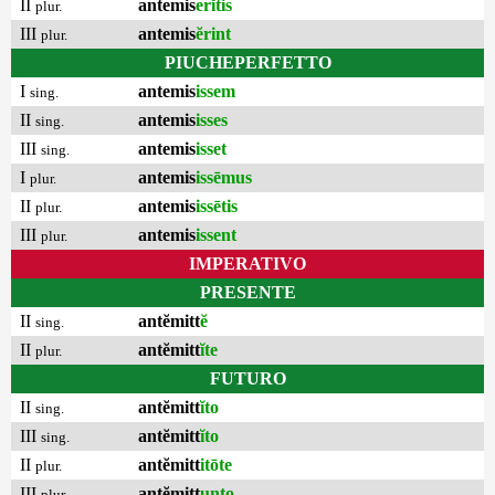
II
antemis
erĭtis
plur.
III
antemis
ĕrint
plur.
PIUCHEPERFETTO
I
antemis
issem
sing.
II
antemis
isses
sing.
III
antemis
isset
sing.
I
antemis
issēmus
plur.
II
antemis
issētis
plur.
III
antemis
issent
plur.
IMPERATIVO
PRESENTE
II
antĕmitt
ĕ
sing.
II
antĕmitt
ĭte
plur.
FUTURO
II
antĕmitt
ĭto
sing.
III
antĕmitt
ĭto
sing.
II
antĕmitt
itōte
plur.
III
antĕmitt
unto
plur.