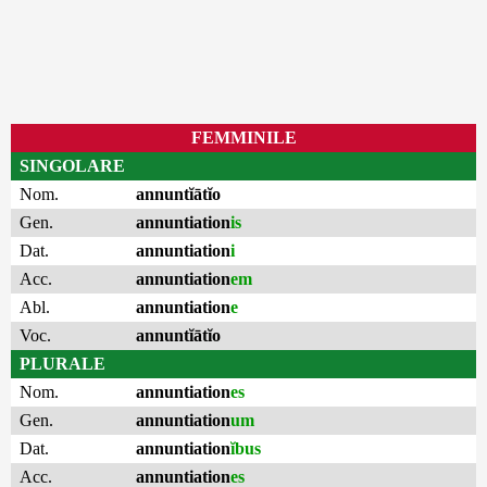
FEMMINILE
SINGOLARE
Nom.
annuntĭātĭo
Gen.
annuntiation
is
Dat.
annuntiation
i
Acc.
annuntiation
em
Abl.
annuntiation
e
Voc.
annuntĭātĭo
PLURALE
Nom.
annuntiation
es
Gen.
annuntiation
um
Dat.
annuntiation
ĭbus
Acc.
annuntiation
es