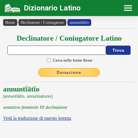
Dizionario Latino
Home
›
Declinatore / Coniugatore
›
annuntĭātĭo
Declinatore / Coniugatore Latino
Cerca nelle forme flesse
Donazione
annuntĭātĭo
(annuntĭātĭo, annuntiationis)
sostantivo femminile III declinazione
Vedi la traduzione di questo lemma