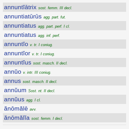
annuntĭātrix
sost. femm. III decl.
annuntiatūrūs
agg. part. fut.
annuntiatus
agg. part. perf. I cl.
annuntiatus
agg. inf. perf.
annuntĭo
v. tr. I coniug.
annuntĭor
v. tr. I coniug.
annuntĭus
sost. masch. II decl.
annŭo
v. intr. III coniug.
annus
sost. masch. II decl.
annŭum
Sost. nt. II decl.
annŭus
agg. I cl.
ănōmălē
avv.
ănōmălĭa
sost. femm. I decl.