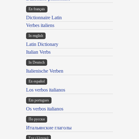
En français
Dictionnaire Latin
Verbes italiens
In english
Latin Dictionary
Italian Verbs
In Deutsch
Italienische Verben
En español
Los verbos italianos
Em portugues
Os verbos italianos
По русски
Итальянские глаголы
Στα ελληνικά