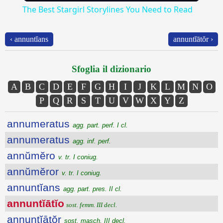
The Best Stargirl Storylines You Need to Read
‹ annuntĭans
annuntĭātŏr ›
Sfoglia il dizionario
A
B
C
D
E
F
G
H
I
J
K
L
M
N
O
P
Q
R
S
T
U
V
W
X
Y
Z
annumeratus
agg. part. perf. I cl.
annumeratus
agg. inf. perf.
annŭmĕro
v. tr. I coniug.
annŭmĕror
v. tr. I coniug.
annuntĭans
agg. part. pres. II cl.
annuntĭātĭo
sost. femm. III decl.
annuntĭātŏr
sost. masch. III decl.