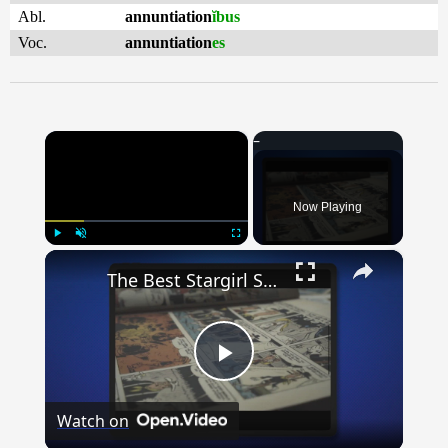
Abl.
annuntiation
ĭbus
Voc.
annuntiation
es
×
Now Playing
×
Play
Unmute
Fullscreen
The Best Stargirl Storylines You Need to Read
Play
Watch on
Video