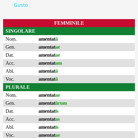
Gusto
FEMMINILE
SINGOLARE
Nom.
amentat
ă
Gen.
amentat
ae
Dat.
amentat
ae
Acc.
amentat
am
Abl.
amentat
ā
Voc.
amentat
ă
PLURALE
Nom.
amentat
ae
Gen.
amentat
ārum
Dat.
amentat
is
Acc.
amentat
as
Abl.
amentat
is
Voc.
amentat
ae