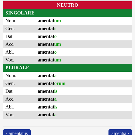
NEUTRO
SINGOLARE
Nom.
amentat
um
Gen.
amentat
i
Dat.
amentat
o
Acc.
amentat
um
Abl.
amentat
o
Voc.
amentat
um
PLURALE
Nom.
amentat
a
Gen.
amentat
ōrum
Dat.
amentat
is
Acc.
amentat
a
Abl.
amentat
is
Voc.
amentat
a
‹ amentatus
āmentĭa ›