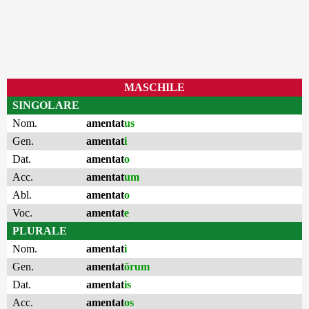
MASCHILE
SINGOLARE
Nom.
amentat
us
Gen.
amentat
i
Dat.
amentat
o
Acc.
amentat
um
Abl.
amentat
o
Voc.
amentat
e
PLURALE
Nom.
amentat
i
Gen.
amentat
ōrum
Dat.
amentat
is
Acc.
amentat
os