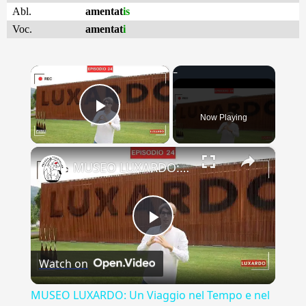
Abl.
amentat
is
Voc.
amentat
i
×
Now Playing
Play Video
×
MUSEO LUXARDO: Un Viaggio nel Tempo e nel Gusto
Play
Watch on
Video
MUSEO LUXARDO: Un Viaggio nel Tempo e nel