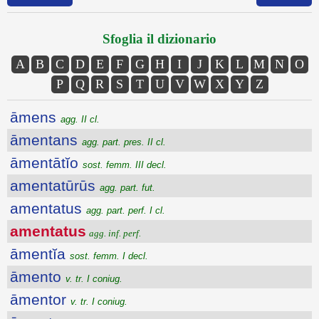
Sfoglia il dizionario
A
B
C
D
E
F
G
H
I
J
K
L
M
N
O
P
Q
R
S
T
U
V
W
X
Y
Z
āmens
agg. II cl.
āmentans
agg. part. pres. II cl.
āmentātĭo
sost. femm. III decl.
amentatūrūs
agg. part. fut.
amentatus
agg. part. perf. I cl.
amentatus
agg. inf. perf.
āmentĭa
sost. femm. I decl.
āmento
v. tr. I coniug.
āmentor
v. tr. I coniug.