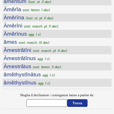
āmentum
Sost. nt. II decl.
Ămĕrĭa
sost. femm. I decl.
Ămĕrīna
Sost. nt. pl. II decl.
Ămĕrīni
sost. masch. pl. II decl.
Ămĕrīnus
agg. I cl.
ămes
sost. masch. III decl.
Ămestrătīni
sost. masch. pl. II decl.
Ămestrătīnus
agg. I cl.
Ămestrătus
sost. femm. II decl.
ămĕthystĭnātus
agg. I cl.
ămĕthystĭnus
agg. I cl.
Sfoglia il declinatore / coniugatore latino a partire da: