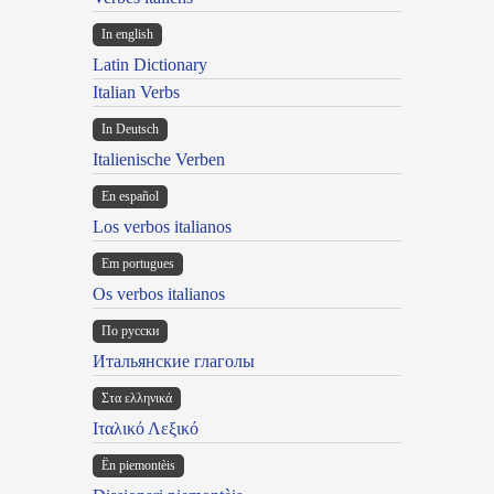
In english
Latin Dictionary
Italian Verbs
In Deutsch
Italienische Verben
En español
Los verbos italianos
Em portugues
Os verbos italianos
По русски
Итальянские глаголы
Στα ελληνικά
Ιταλικό Λεξικό
Ën piemontèis