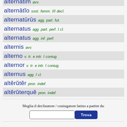
alternātim
avv.
alternātĭo
sost. femm. III decl.
alternatūrūs
agg. part. fut.
alternatus
agg. part. perf. I cl.
alternatus
agg. inf. perf.
alternis
avv.
alterno
v. tr. e intr. I coniug.
alternor
v. tr. e intr. I coniug.
alternus
agg. I cl.
altĕrŭtĕr
pron. indef.
altĕrŭterquĕ
pron. indef.
Sfoglia il declinatore / coniugatore latino a partire da: