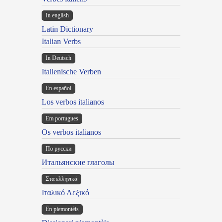
In english
Latin Dictionary
Italian Verbs
In Deutsch
Italienische Verben
En español
Los verbos italianos
Em portugues
Os verbos italianos
По русски
Итальянские глаголы
Στα ελληνικά
Ιταλικό Λεξικό
Ën piemontèis