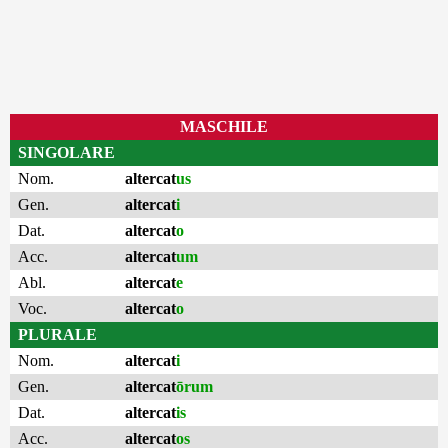
MASCHILE
SINGOLARE
Nom.
altercat
us
Gen.
altercat
i
Dat.
altercat
o
Acc.
altercat
um
Abl.
altercat
e
Voc.
altercat
o
PLURALE
Nom.
altercat
i
Gen.
altercat
ōrum
Dat.
altercat
is
Acc.
altercat
os