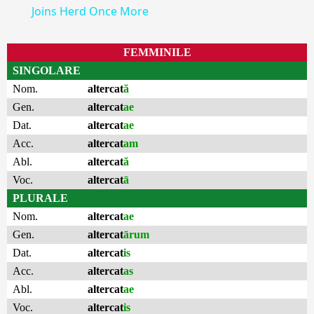
Joins Herd Once More
FEMMINILE
SINGOLARE
Nom.
altercat
ă
Gen.
altercat
ae
Dat.
altercat
ae
Acc.
altercat
am
Abl.
altercat
ă
Voc.
altercat
ā
PLURALE
Nom.
altercat
ae
Gen.
altercat
ārum
Dat.
altercat
is
Acc.
altercat
as
Abl.
altercat
ae
Voc.
altercat
is