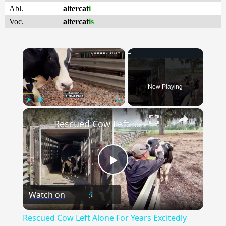
Abl.
altercat
i
Voc.
altercat
is
×
Now Playing
×
Play
Unmute
Fullscreen
Rescued Cow Left Alone For Years Excitedly Joins Herd Once More
Play
Watch on
Video
Rescued Cow Left Alone For Years Excitedly