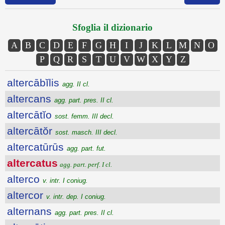
Sfoglia il dizionario
A
B
C
D
E
F
G
H
I
J
K
L
M
N
O
P
Q
R
S
T
U
V
W
X
Y
Z
altercābĭlis
agg. II cl.
altercans
agg. part. pres. II cl.
altercātĭo
sost. femm. III decl.
altercātŏr
sost. masch. III decl.
altercatūrūs
agg. part. fut.
altercatus
agg. part. perf. I cl.
alterco
v. intr. I coniug.
altercor
v. intr. dep. I coniug.
alternans
agg. part. pres. II cl.