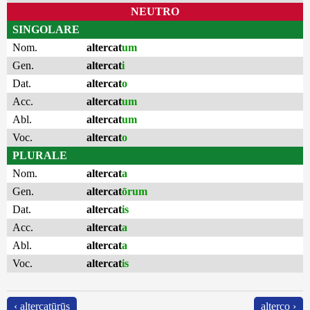
NEUTRO
SINGOLARE
Nom.
altercat
um
Gen.
altercat
i
Dat.
altercat
o
Acc.
altercat
um
Abl.
altercat
um
Voc.
altercat
o
PLURALE
Nom.
altercat
a
Gen.
altercat
ōrum
Dat.
altercat
is
Acc.
altercat
a
Abl.
altercat
a
Voc.
altercat
is
‹ altercatūrūs
alterco ›