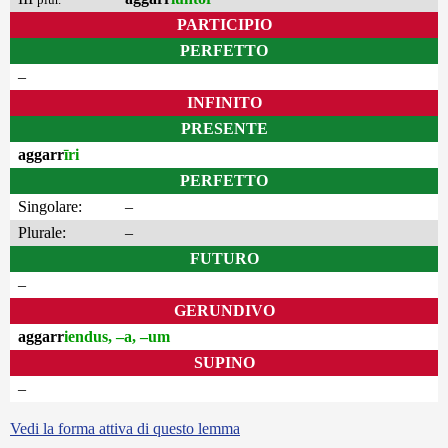
PARTICIPIO
PERFETTO
–
INFINITO
PRESENTE
aggarr
īri
PERFETTO
Singolare:
–
Plurale:
–
FUTURO
–
GERUNDIVO
aggarr
iendus, –a, –um
SUPINO
–
Vedi la forma attiva di questo lemma