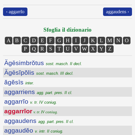
‹ aggarrĭo
aggaudens ›
Sfoglia il dizionario
A
B
C
D
E
F
G
H
I
J
K
L
M
N
O
P
Q
R
S
T
U
V
W
X
Y
Z
Ăgēsimbrŏtus
sost. masch. II decl.
Ăgēsĭpŏlis
sost. masch. III decl.
ăgĕsīs
inter.
aggarriens
agg. part. pres. II cl.
aggarrĭo
v. tr. IV coniug.
aggarrĭor
v. tr. IV coniug.
aggaudens
agg. part. pres. II cl.
aggaudĕo
v. intr. II coniug.