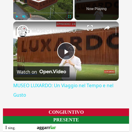
Now Playing
×
Play
Unmute
Fullscreen
MUSEO LUXARDO: Un Viaggio nel Tempo e nel Gusto
Play
Watch on
Video
MUSEO LUXARDO: Un Viaggio nel Tempo e nel
Gusto
CONGIUNTIVO
PRESENTE
I
aggarr
ĭar
sing.