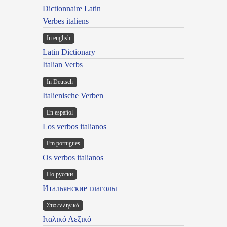
Dictionnaire Latin
Verbes italiens
In english
Latin Dictionary
Italian Verbs
In Deutsch
Italienische Verben
En español
Los verbos italianos
Em portugues
Os verbos italianos
По русски
Итальянские глаголы
Στα ελληνικά
Ιταλικό Λεξικό