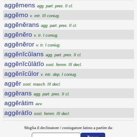
aggĕmens
agg. part. pres. II cl.
aggĕmo
v. intr. III coniug.
aggĕnĕrans
agg. part. pres. II cl.
aggĕnĕro
v. tr. I coniug.
aggĕnĕror
v. tr. I coniug.
aggĕnĭcŭlans
agg. part. pres. II cl.
aggĕnĭcŭlātĭo
sost. femm. III decl.
aggĕnĭcŭlor
v. intr. dep. I coniug.
aggĕr
sost. masch. III decl.
aggĕrans
agg. part. pres. II cl.
aggĕrātim
avv.
aggĕrātĭo
sost. femm. III decl.
Sfoglia il declinatore / coniugatore latino a partire da: