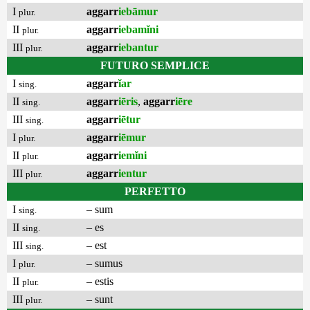
I
aggarr
iebāmur
plur.
II
aggarr
iebamĭni
plur.
III
aggarr
iebantur
plur.
FUTURO SEMPLICE
I
aggarr
ĭar
sing.
II
aggarr
iēris
,
aggarr
iēre
sing.
III
aggarr
iētur
sing.
I
aggarr
iēmur
plur.
II
aggarr
iemĭni
plur.
III
aggarr
ientur
plur.
PERFETTO
I
– sum
sing.
II
– es
sing.
III
– est
sing.
I
– sumus
plur.
II
– estis
plur.
III
– sunt
plur.