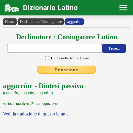
Dizionario Latino
Home
›
Declinatore / Coniugatore
›
aggarrĭor
Declinatore / Coniugatore Latino
Cerca nelle forme flesse
Donazione
aggarrĭor - Diatesi passiva
(aggarrĭo, aggarris, aggarrīre)
verbo transitivo IV coniugazione
Vedi la traduzione di questo lemma