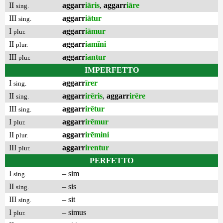
II
aggarr
iāris
,
aggarr
iāre
sing.
III
aggarr
iātur
sing.
I
aggarr
iāmur
plur.
II
aggarr
iamĭni
plur.
III
aggarr
iantur
plur.
IMPERFETTO
I
aggarr
īrer
sing.
II
aggarr
irēris
,
aggarr
irēre
sing.
III
aggarr
irētur
sing.
I
aggarr
irēmur
plur.
II
aggarr
irēmini
plur.
III
aggarr
irentur
plur.
PERFETTO
I
– sim
sing.
II
– sis
sing.
III
– sit
sing.
I
– simus
plur.