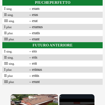
PIUCHEPERFETTO
I
– eram
sing.
II
– eras
sing.
III
– erat
sing.
I
– eramus
plur.
II
– eratis
plur.
III
– erant
plur.
FUTURO ANTERIORE
I
– ero
sing.
II
– eris
sing.
III
– erit
sing.
I
– erimus
plur.
II
– eritis
plur.
III
– erunt
plur.
×