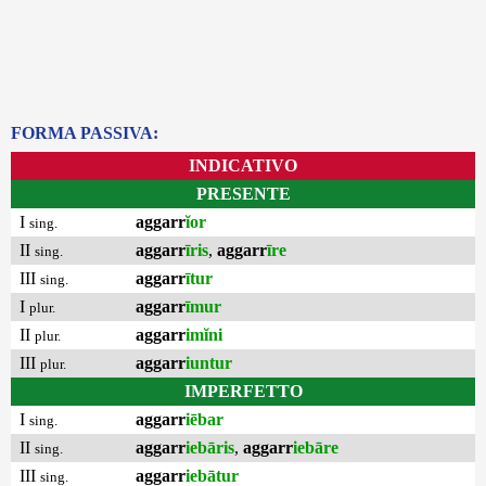
FORMA PASSIVA:
INDICATIVO
PRESENTE
I
aggarr
ĭor
sing.
II
aggarr
īris
,
aggarr
īre
sing.
III
aggarr
ītur
sing.
I
aggarr
īmur
plur.
II
aggarr
imĭni
plur.
III
aggarr
iuntur
plur.
IMPERFETTO
I
aggarr
iēbar
sing.
II
aggarr
iebāris
,
aggarr
iebāre
sing.
III
aggarr
iebātur
sing.