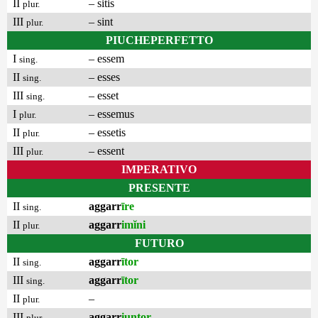
II
– sitis
plur.
III
– sint
plur.
PIUCHEPERFETTO
I
– essem
sing.
II
– esses
sing.
III
– esset
sing.
I
– essemus
plur.
II
– essetis
plur.
III
– essent
plur.
IMPERATIVO
PRESENTE
II
aggarr
īre
sing.
II
aggarr
imĭni
plur.
FUTURO
II
aggarr
ītor
sing.
III
aggarr
ītor
sing.
II
–
plur.
III
aggarr
iuntor
plur.