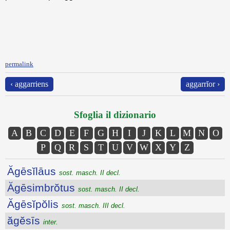
permalink
‹ aggarriens
aggarrĭor ›
Sfoglia il dizionario
A
B
C
D
E
F
G
H
I
J
K
L
M
N
O
P
Q
R
S
T
U
V
W
X
Y
Z
Ăgēsĭlāus
sost. masch. II decl.
Ăgēsimbrŏtus
sost. masch. II decl.
Ăgēsĭpŏlis
sost. masch. III decl.
ăgĕsīs
inter.