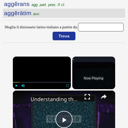
aggĕrans
agg. part. pres. II cl.
aggĕrātim
avv.
Sfoglia il dizionario latino-italiano a partire da:
×
Now Playing
×
Play
Unmute
Fullscreen
Understanding the Dark Web: Separating Fact from Fiction
Play