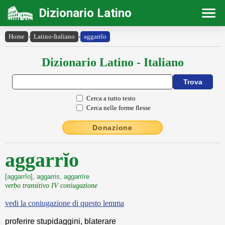
Dizionario Latino
Home
›
Latino-Italiano
›
aggarrĭo
Dizionario Latino - Italiano
Cerca a tutto testo
Cerca nelle forme flesse
Donazione
aggarrĭo
[aggarrĭo], aggarris, aggarrīre
verbo transitivo IV coniugazione
vedi la coniugazione di questo lemma
proferire stupidaggini, blaterare