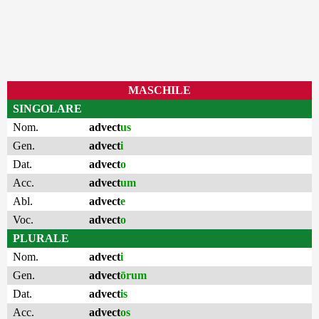
MASCHILE
SINGOLARE
Nom.
advect
us
Gen.
advect
i
Dat.
advect
o
Acc.
advect
um
Abl.
advect
e
Voc.
advect
o
PLURALE
Nom.
advect
i
Gen.
advect
ōrum
Dat.
advect
is
Acc.
advect
os