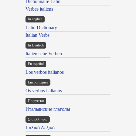
Dictionnaire Latin
Verbes italiens
In english
Latin Dictionary
Italian Verbs
In Deutsch
Italienische Verben
En español
Los verbos italianos
Em portugues
Os verbos italianos
По русски
Итальянские глаголы
Στα ελληνικά
Ιταλικό Λεξικό