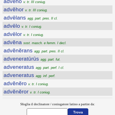
advĕho
v. tr. III coniug.
advĕhor
v. tr. III coniug.
advēlans
agg. part. pres. II cl.
advēlo
v. tr. I coniug.
advēlor
v. tr. I coniug.
advĕna
sost. masch. e femm. I decl.
advĕnĕrans
agg. part. pres. II cl.
adveneratūrūs
agg. part. fut.
adveneratus
agg. part. perf. I cl.
adveneratus
agg. inf. perf.
advĕnĕro
v. tr. I coniug.
advĕnĕror
v. tr. I coniug.
Sfoglia il declinatore / coniugatore latino a partire da: