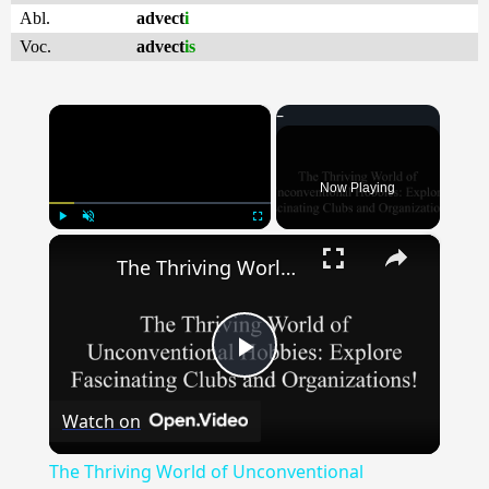
Abl.
advect
i
Voc.
advect
is
×
Now Playing
×
Play
Unmute
Fullscreen
The Thriving World of Unconventional Hobbies: Explore Fascinating Clubs & Organizations!
Play
Watch on
Video
The Thriving World of Unconventional