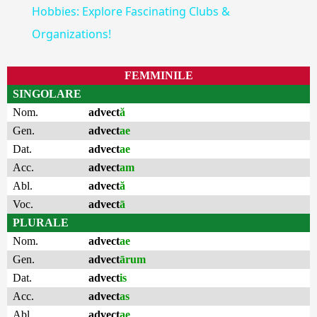
Hobbies: Explore Fascinating Clubs &
Organizations!
FEMMINILE
SINGOLARE
Nom.
advect
ă
Gen.
advect
ae
Dat.
advect
ae
Acc.
advect
am
Abl.
advect
ă
Voc.
advect
ā
PLURALE
Nom.
advect
ae
Gen.
advect
ārum
Dat.
advect
is
Acc.
advect
as
Abl.
advect
ae