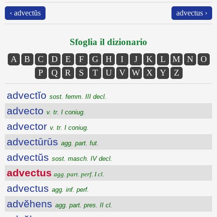
‹ advectŭs
advectus ›
Sfoglia il dizionario
A
B
C
D
E
F
G
H
I
J
K
L
M
N
O
P
Q
R
S
T
U
V
W
X
Y
Z
advectĭo
sost. femm. III decl.
advecto
v. tr. I coniug.
advector
v. tr. I coniug.
advectūrūs
agg. part. fut.
advectŭs
sost. masch. IV decl.
advectus
agg. part. perf. I cl.
advectus
agg. inf. perf.
advĕhens
agg. part. pres. II cl.