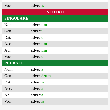
Voc.
advect
is
NEUTRO
SINGOLARE
Nom.
advect
um
Gen.
advect
i
Dat.
advect
o
Acc.
advect
um
Abl.
advect
um
Voc.
advect
o
PLURALE
Nom.
advect
a
Gen.
advect
ōrum
Dat.
advect
is
Acc.
advect
a
Abl.
advect
a
Voc.
advect
is