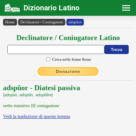
Dizionario Latino
Home
›
Declinatore / Coniugatore
›
adspŭor
Declinatore / Coniugatore Latino
Cerca nelle forme flesse
Donazione
adspŭor - Diatesi passiva
(adspŭo, adspŭis, adspŭĕre)
verbo transitivo III coniugazione
Vedi la traduzione di questo lemma