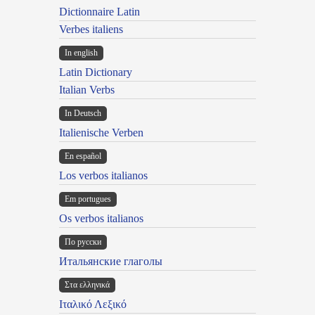
Dictionnaire Latin
Verbes italiens
In english
Latin Dictionary
Italian Verbs
In Deutsch
Italienische Verben
En español
Los verbos italianos
Em portugues
Os verbos italianos
По русски
Итальянские глаголы
Στα ελληνικά
Ιταλικό Λεξικό