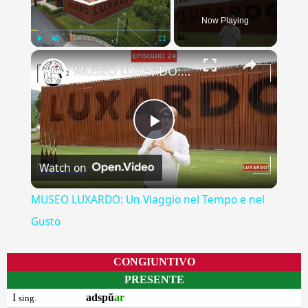
Now Playing
×
Play
Unmute
Fullscreen
MUSEO LUXARDO: Un Viaggio nel Tempo e nel Gusto
Play
Watch on
Video
MUSEO LUXARDO: Un Viaggio nel Tempo e nel
Gusto
CONGIUNTIVO
PRESENTE
I
adspŭ
ar
sing.