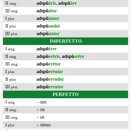
II
adspŭ
āris
,
adspŭ
āre
sing.
III
adspŭ
ātur
sing.
I
adspŭ
āmur
plur.
II
adspŭ
amĭni
plur.
III
adspŭ
antur
plur.
IMPERFETTO
I
adspŭ
ĕrer
sing.
II
adspŭ
erēris
,
adspŭ
erēre
sing.
III
adspŭ
erētur
sing.
I
adspŭ
erēmur
plur.
II
adspŭ
eremĭni
plur.
III
adspŭ
erentur
plur.
PERFETTO
I
– sim
sing.
II
– sis
sing.
III
– sit
sing.
I
– simus
plur.