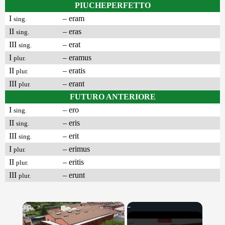
PIUCHEPERFETTO
I
– eram
sing.
II
– eras
sing.
III
– erat
sing.
I
– eramus
plur.
II
– eratis
plur.
III
– erant
plur.
FUTURO ANTERIORE
I
– ero
sing.
II
– eris
sing.
III
– erit
sing.
I
– erimus
plur.
II
– eritis
plur.
III
– erunt
plur.
×