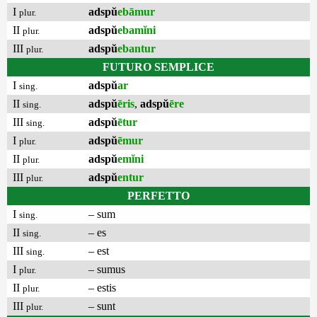
I
adspŭ
ebāmur
plur.
II
adspŭ
ebamĭni
plur.
III
adspŭ
ebantur
plur.
FUTURO SEMPLICE
I
adspŭ
ar
sing.
II
adspŭ
ēris
,
adspŭ
ēre
sing.
III
adspŭ
ētur
sing.
I
adspŭ
ēmur
plur.
II
adspŭ
emĭni
plur.
III
adspŭ
entur
plur.
PERFETTO
I
– sum
sing.
II
– es
sing.
III
– est
sing.
I
– sumus
plur.
II
– estis
plur.
III
– sunt
plur.