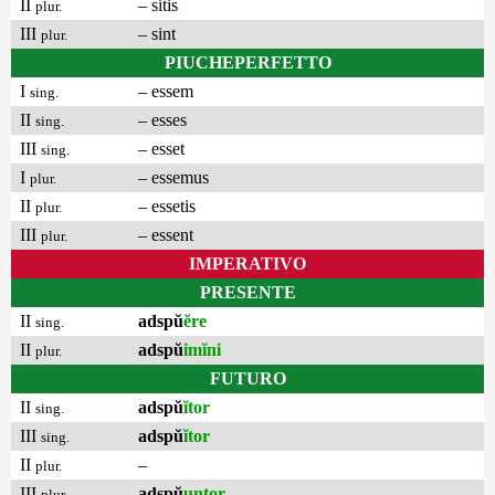
II
– sitis
plur.
III
– sint
plur.
PIUCHEPERFETTO
I
– essem
sing.
II
– esses
sing.
III
– esset
sing.
I
– essemus
plur.
II
– essetis
plur.
III
– essent
plur.
IMPERATIVO
PRESENTE
II
adspŭ
ĕre
sing.
II
adspŭ
imĭni
plur.
FUTURO
II
adspŭ
ĭtor
sing.
III
adspŭ
ĭtor
sing.
II
–
plur.
III
adspŭ
untor
plur.