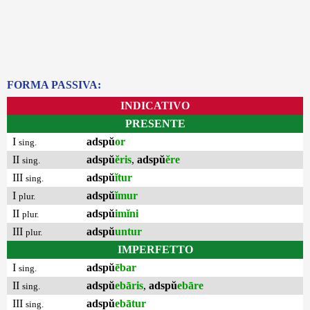
FORMA PASSIVA:
INDICATIVO
PRESENTE
I
adspŭ
or
sing.
II
adspŭ
ĕris
,
adspŭ
ĕre
sing.
III
adspŭ
ĭtur
sing.
I
adspŭ
ĭmur
plur.
II
adspŭ
imĭni
plur.
III
adspŭ
untur
plur.
IMPERFETTO
I
adspŭ
ēbar
sing.
II
adspŭ
ebāris
,
adspŭ
ebāre
sing.
III
adspŭ
ebātur
sing.