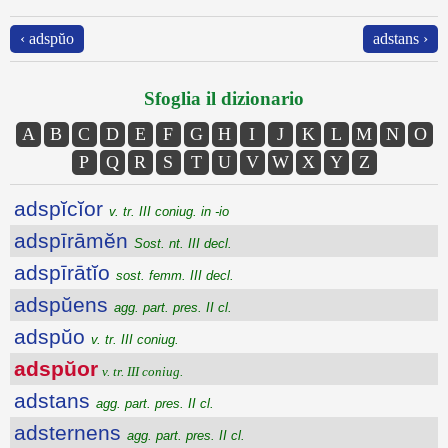
‹ adspŭo
adstans ›
Sfoglia il dizionario
A
B
C
D
E
F
G
H
I
J
K
L
M
N
O
P
Q
R
S
T
U
V
W
X
Y
Z
adspĭcĭor
v. tr. III coniug. in -io
adspīrāmĕn
Sost. nt. III decl.
adspīrātĭo
sost. femm. III decl.
adspŭens
agg. part. pres. II cl.
adspŭo
v. tr. III coniug.
adspŭor
v. tr. III coniug.
adstans
agg. part. pres. II cl.
adsternens
agg. part. pres. II cl.