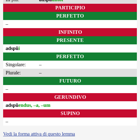
PARTICIPIO
PERFETTO
–
INFINITO
PRESENTE
adspŭ
i
PERFETTO
Singolare:
–
Plurale:
–
FUTURO
–
GERUNDIVO
adspŭ
endus, –a, –um
SUPINO
–
Vedi la forma attiva di questo lemma