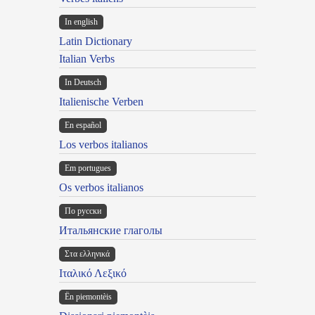
In english
Latin Dictionary
Italian Verbs
In Deutsch
Italienische Verben
En español
Los verbos italianos
Em portugues
Os verbos italianos
По русски
Итальянские глаголы
Στα ελληνικά
Ιταλικό Λεξικό
Ën piemontèis