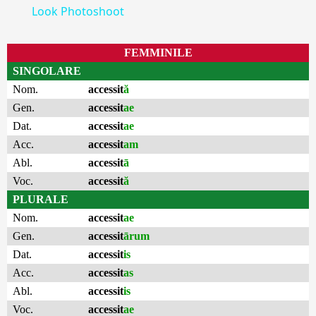
Look Photoshoot
FEMMINILE
SINGOLARE
Nom.
accessit
ă
Gen.
accessit
ae
Dat.
accessit
ae
Acc.
accessit
am
Abl.
accessit
ā
Voc.
accessit
ă
PLURALE
Nom.
accessit
ae
Gen.
accessit
ārum
Dat.
accessit
is
Acc.
accessit
as
Abl.
accessit
is
Voc.
accessit
ae