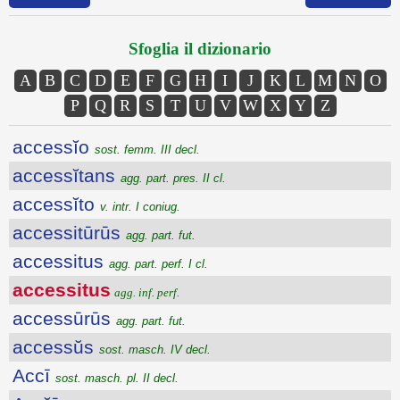
Sfoglia il dizionario
A
B
C
D
E
F
G
H
I
J
K
L
M
N
O
P
Q
R
S
T
U
V
W
X
Y
Z
accessĭo
sost. femm. III decl.
accessĭtans
agg. part. pres. II cl.
accessĭto
v. intr. I coniug.
accessitūrūs
agg. part. fut.
accessitus
agg. part. perf. I cl.
accessitus
agg. inf. perf.
accessūrūs
agg. part. fut.
accessŭs
sost. masch. IV decl.
Accī
sost. masch. pl. II decl.