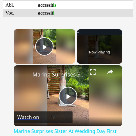
Abl.
accessit
is
Voc.
accessit
i
×
Now Playing
Play Video
×
Marine Surprises Sister At Wedding Day First Look Photoshoot
Play
Watch on
Video
Marine Surprises Sister At Wedding Day First