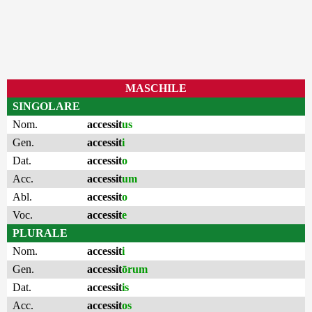
MASCHILE
SINGOLARE
Nom.
accessit
us
Gen.
accessit
i
Dat.
accessit
o
Acc.
accessit
um
Abl.
accessit
o
Voc.
accessit
e
PLURALE
Nom.
accessit
i
Gen.
accessit
ōrum
Dat.
accessit
is
Acc.
accessit
os