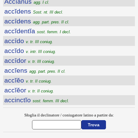
Accĭānus
agg. I cl.
accĭdens
Sost. nt. III decl.
accīdens
agg. part. pres. II cl.
accĭdentĭa
sost. femm. I decl.
accīdo
v. tr. III coniug.
accĭdo
v. intr. III coniug.
accīdor
v. tr. III coniug.
accĭens
agg. part. pres. II cl.
accĭĕo
v. tr. II coniug.
accĭĕor
v. tr. II coniug.
accinctĭo
sost. femm. III decl.
Sfoglia il declinatore / coniugatore latino a partire da: