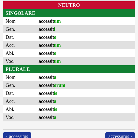
NEUTRO
SINGOLARE
Nom.
accessit
um
Gen.
accessit
i
Dat.
accessit
o
Acc.
accessit
um
Abl.
accessit
o
Voc.
accessit
um
PLURALE
Nom.
accessit
a
Gen.
accessit
ōrum
Dat.
accessit
is
Acc.
accessit
a
Abl.
accessit
is
Voc.
accessit
a
‹ accessitus
accessūrūs ›