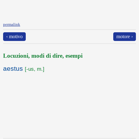
permalink
‹ motivo
motore ›
Locuzioni, modi di dire, esempi
aestus
[-us, m.]