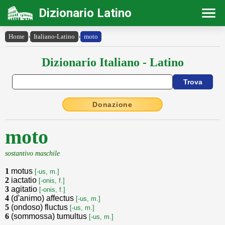
Dizionario Latino
Home
›
Italiano-Latino
›
moto
Dizionario Italiano - Latino
Donazione
moto
sostantivo maschile
1
motus
[-us, m.]
2
iactatio
[-onis, f.]
3
agitatio
[-onis, f.]
4
(d'animo) affectus
[-us, m.]
5
(ondoso) fluctus
[-us, m.]
6
(sommossa) tumultus
[-us, m.]