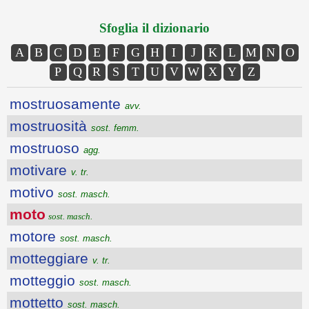
Sfoglia il dizionario
A
B
C
D
E
F
G
H
I
J
K
L
M
N
O
P
Q
R
S
T
U
V
W
X
Y
Z
mostruosamente
avv.
mostruosità
sost. femm.
mostruoso
agg.
motivare
v. tr.
motivo
sost. masch.
moto
sost. masch.
motore
sost. masch.
motteggiare
v. tr.
motteggio
sost. masch.
mottetto
sost. masch.