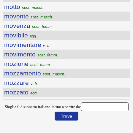
motto
sost. masch.
movente
sost. masch.
movenza
sost. femm.
movibile
agg.
movimentare
v. tr.
movimento
sost. femm.
mozione
sost. femm.
mozzamento
sost. masch.
mozzare
v. tr.
mozzato
agg.
Sfoglia il dizionario italiano-latino a partire da:
{{ID:MOTO100}}