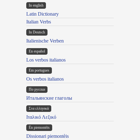
In english
Latin Dictionary
Italian Verbs
In Deutsch
Italienische Verben
En español
Los verbos italianos
Em portugues
Os verbos italianos
По русски
Итальянские глаголы
Στα ελληνικά
Ιταλικό Λεξικό
Ën piemontèis
Dissionari piemontèis