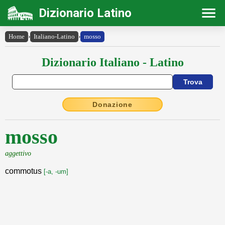
Dizionario Latino
Home
›
Italiano-Latino
›
mosso
Dizionario Italiano - Latino
Donazione
mosso
aggettivo
commotus
[-a, -um]