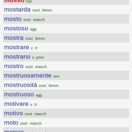
agg.
mostarda
sost. femm.
mosto
sost. masch.
mostoso
agg.
mostra
sost. femm.
mostrare
v. tr.
mostrarsi
v. pron.
mostro
sost. masch.
mostruosamente
avv.
mostruosità
sost. femm.
mostruoso
agg.
motivare
v. tr.
motivo
sost. masch.
moto
sost. masch.
motore