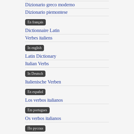
Dizionario greco moderno
Dizionario piemontese
En français
Dictionnaire Latin
Verbes italiens
In english
Latin Dictionary
Italian Verbs
In Deutsch
Italienische Verben
En español
Los verbos italianos
Em portugues
Os verbos italianos
По русски