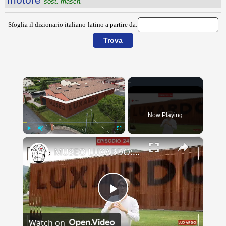
sost. masch.
Sfoglia il dizionario italiano-latino a partire da:
×
Now Playing
×
Play
Unmute
Fullscreen
MUSEO LUXARDO: Un Viaggio nel Tempo e nel Gusto
Play
Watch on