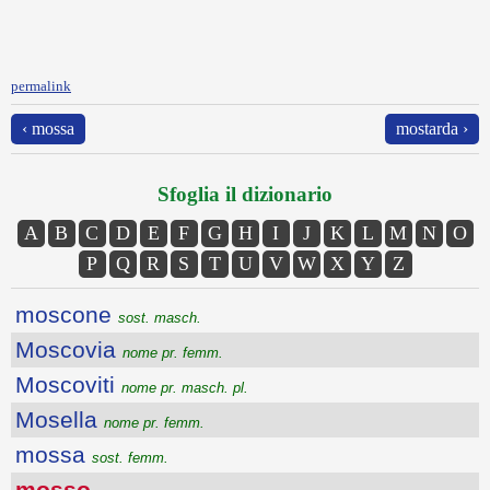
permalink
‹ mossa
mostarda ›
Sfoglia il dizionario
A
B
C
D
E
F
G
H
I
J
K
L
M
N
O
P
Q
R
S
T
U
V
W
X
Y
Z
moscone
sost. masch.
Moscovia
nome pr. femm.
Moscoviti
nome pr. masch. pl.
Mosella
nome pr. femm.
mossa
sost. femm.
mosso