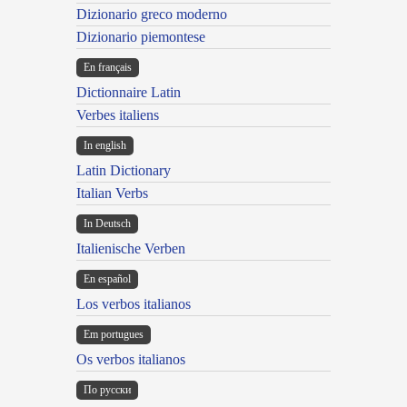
Dizionario greco moderno
Dizionario piemontese
En français
Dictionnaire Latin
Verbes italiens
In english
Latin Dictionary
Italian Verbs
In Deutsch
Italienische Verben
En español
Los verbos italianos
Em portugues
Os verbos italianos
По русски