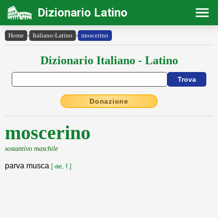
Dizionario Latino
Home
›
Italiano-Latino
›
moscerino
Dizionario Italiano - Latino
Donazione
moscerino
sostantivo maschile
parva musca
[-ae, f.]