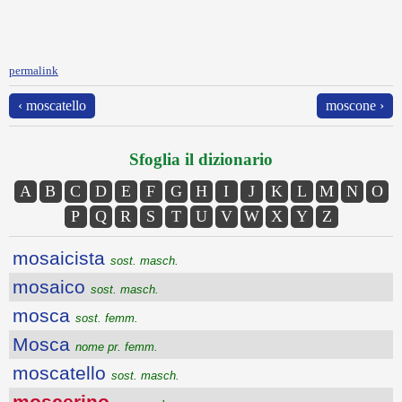
permalink
‹ moscatello
moscone ›
Sfoglia il dizionario
A
B
C
D
E
F
G
H
I
J
K
L
M
N
O
P
Q
R
S
T
U
V
W
X
Y
Z
mosaicista
sost. masch.
mosaico
sost. masch.
mosca
sost. femm.
Mosca
nome pr. femm.
moscatello
sost. masch.
moscerino