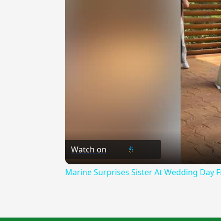
Watch on
Marine Surprises Sister At Wedding Day F
{{ID:MONDAZIONE100}}
---CACHE---