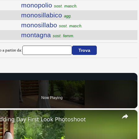
monopolio
sost. masch.
monosillabico
agg.
monosillabo
sost. masch.
montagna
sost. femm.
o a partire da:
Now Playing
×
edding Day First Look Photoshoot