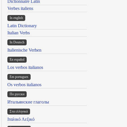
Dictionnaire Latin
Verbes italiens
In english
Latin Dictionary
Italian Verbs
In Deutsch
Italienische Verben
En español
Los verbos italianos
Em portugues
Os verbos italianos
По русски
Итальянские глаголы
Στα ελληνικά
Ιταλικό Λεξικό