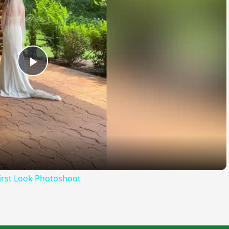
Play
Video
irst Look Photoshoot