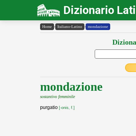
Dizionario Lat
Home
›
Italiano-Latino
›
mondazione
Diziona
mondazione
sostantivo femminile
purgatio
[-onis, f.]