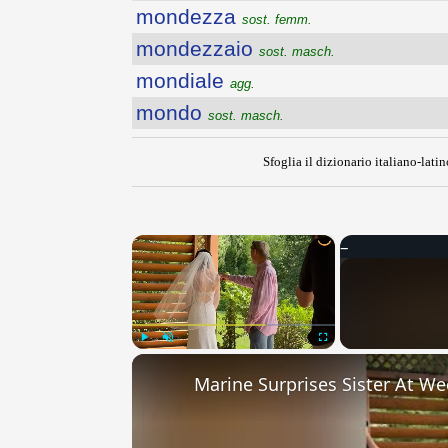
mondezza
sost. femm.
mondezzaio
sost. masch.
mondiale
agg.
mondo
sost. masch.
Sfoglia il dizionario italiano-latin
×
Play
Unmute
Fullscreen
Marine Surprises Sister At W