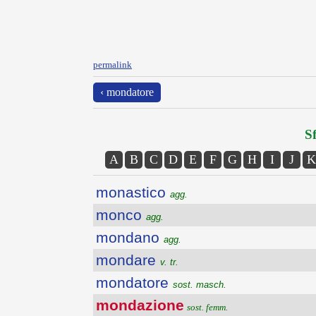
permalink
‹ mondatore
Sf
A
B
C
D
E
F
G
H
I
J
K
monastico
agg.
monco
agg.
mondano
agg.
mondare
v. tr.
mondatore
sost. masch.
mondazione
sost. femm.