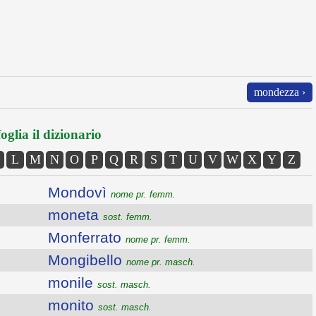
mondezza ›
oglia il dizionario
L
M
N
O
P
Q
R
S
T
U
V
W
X
Y
Z
Mondovì
nome pr. femm.
moneta
sost. femm.
Monferrato
nome pr. femm.
Mongibello
nome pr. masch.
monile
sost. masch.
monito
sost. masch.