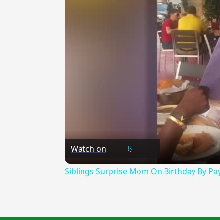
Watch on
Siblings Surprise Mom On Birthday By Pa
{{ID:MONASTICO100}}
---CACHE---