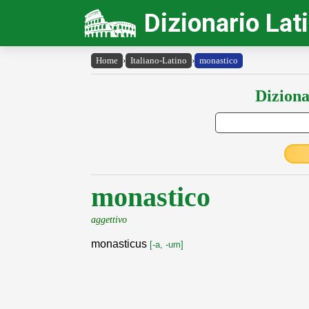
Dizionario Lat
Home
›
Italiano-Latino
›
monastico
Diziona
monastico
aggettivo
monasticus
[-a, -um]