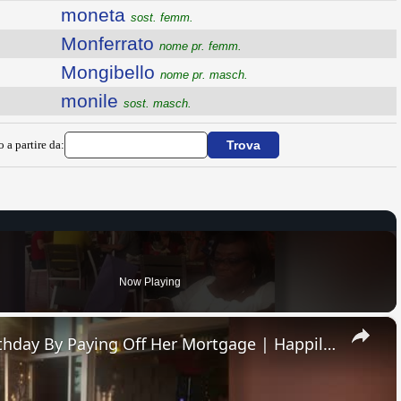
moneta
sost. femm.
Monferrato
nome pr. femm.
Mongibello
nome pr. masch.
monile
sost. masch.
o a partire da:
Now Playing
×
Siblings Surprise Mom On Birthday By Paying Off Her Mortgage | Happily TV