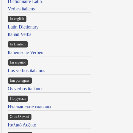
Dictionnaire Latin
Verbes italiens
In english
Latin Dictionary
Italian Verbs
In Deutsch
Italienische Verben
En español
Los verbos italianos
Em portugues
Os verbos italianos
По русски
Итальянские глаголы
Στα ελληνικά
Ιταλικό Λεξικό