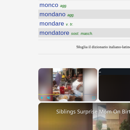
monco
agg.
mondano
agg.
mondare
v. tr.
mondatore
sost. masch.
Sfoglia il dizionario italiano-latin
×
Play
Unmute
Fullscreen