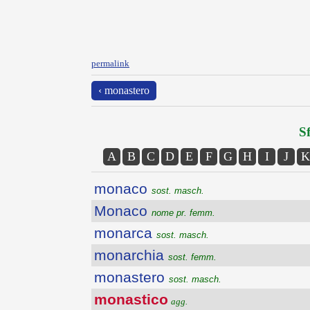
permalink
‹ monastero
Sf
A
B
C
D
E
F
G
H
I
J
K
monaco
sost. masch.
Monaco
nome pr. femm.
monarca
sost. masch.
monarchia
sost. femm.
monastero
sost. masch.
monastico
agg.