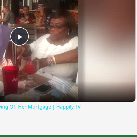
Play
Video
ying Off Her Mortgage | Happily TV