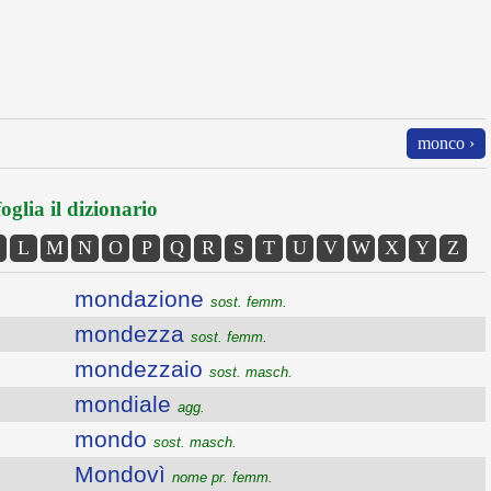
monco ›
oglia il dizionario
L
M
N
O
P
Q
R
S
T
U
V
W
X
Y
Z
mondazione
sost. femm.
mondezza
sost. femm.
mondezzaio
sost. masch.
mondiale
agg.
mondo
sost. masch.
Mondovì
nome pr. femm.