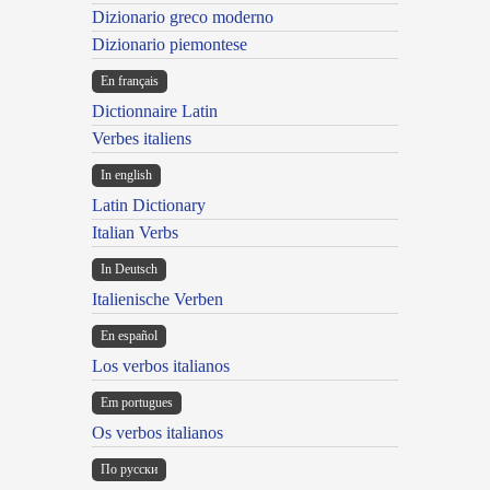
Dizionario greco moderno
Dizionario piemontese
En français
Dictionnaire Latin
Verbes italiens
In english
Latin Dictionary
Italian Verbs
In Deutsch
Italienische Verben
En español
Los verbos italianos
Em portugues
Os verbos italianos
По русски