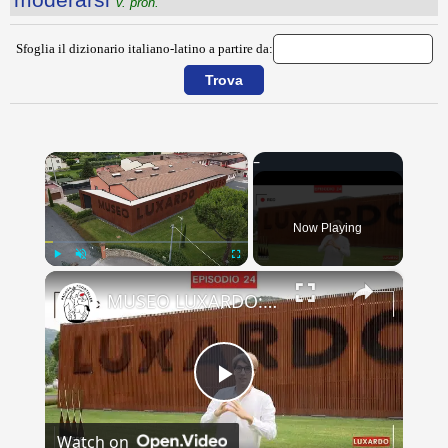
v. pron.
Sfoglia il dizionario italiano-latino a partire da:
×
Now Playing
×
Play
Unmute
Fullscreen
MUSEO LUXARDO: Un Viaggio nel Tempo e nel Gusto
Play
Watch on