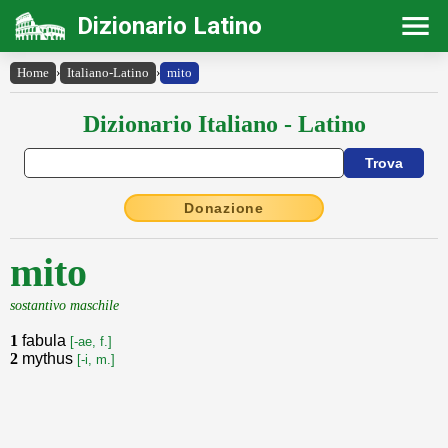
Dizionario Latino
Home
›
Italiano-Latino
›
mito
Dizionario Italiano - Latino
Donazione
mito
sostantivo maschile
1
fabula
[-ae, f.]
2
mythus
[-i, m.]