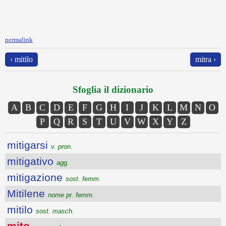
permalink
‹ mitilo
mitra ›
Sfoglia il dizionario
A
B
C
D
E
F
G
H
I
J
K
L
M
N
O
P
Q
R
S
T
U
V
W
X
Y
Z
mitigarsi
v. pron.
mitigativo
agg.
mitigazione
sost. femm.
Mitilene
nome pr. femm.
mitilo
sost. masch.
mito