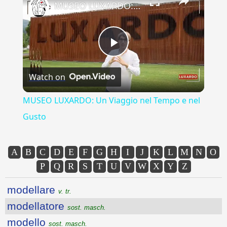
MUSEO LUXARDO: Un Viaggio nel Tempo e nel Gusto
Play
Watch on
Video
MUSEO LUXARDO: Un Viaggio nel Tempo e nel
Gusto
A
B
C
D
E
F
G
H
I
J
K
L
M
N
O
P
Q
R
S
T
U
V
W
X
Y
Z
modellare
v. tr.
modellatore
sost. masch.
modello
sost. masch.