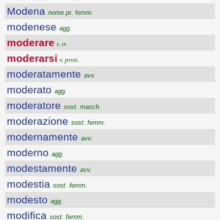
Modena
nome pr. femm.
modenese
agg.
moderare
v. tr.
moderarsi
v. pron.
moderatamente
avv.
moderato
agg.
moderatore
sost. masch.
moderazione
sost. femm.
modernamente
avv.
moderno
agg.
modestamente
avv.
modestia
sost. femm.
modesto
agg.
modifica
sost. femm.