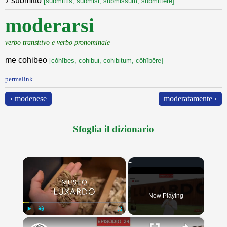
7
submitto
[submittis, submisi, submissum, submittĕre]
moderarsi
verbo transitivo e verbo pronominale
me cohibeo
[cŏhĭbes, cohibui, cohibitum, cŏhĭbēre]
permalink
‹ modenese
moderatamente ›
Sfoglia il dizionario
×
Now Playing
×
Play
Unmute
Fullscreen