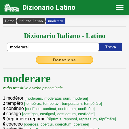
Dizionario Latino
Home
›
Italiano-Latino
›
moderarsi
Dizionario Italiano - Latino
Donazione
moderare
verbo transitivo e verbo pronominale
1
modĕror
[mŏdĕrāris, moderatus sum, mŏdĕrāri]
2
tempĕro
[tempĕras, temperavi, temperatum, tempĕrāre]
3
contineo
[contĭnes, continui, contentum, contĭnēre]
4
castigo
[castīgas, castigavi, castigatum, castīgāre]
5
(reprimere) reprimo
[rĕprĭmis, repressi, repressum, rĕprĭmĕre]
6
coerceo
[cŏërces, coercui, coercitum, cŏërcēre]