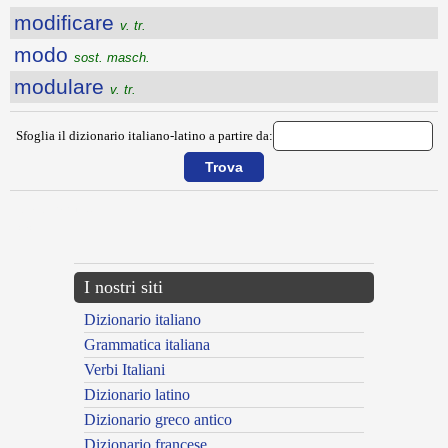
modificare
v. tr.
modo
sost. masch.
modulare
v. tr.
Sfoglia il dizionario italiano-latino a partire da:
{{ID:MODERARE100}}
---CACHE---
I nostri siti
Dizionario italiano
Grammatica italiana
Verbi Italiani
Dizionario latino
Dizionario greco antico
Dizionario francese