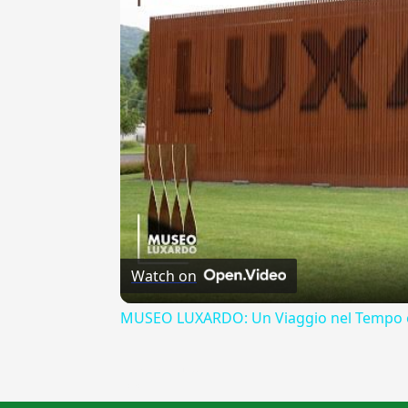
Watch on
MUSEO LUXARDO: Un Viaggio nel Tempo e
{{ID:MITEMENTE100}}
---CACHE---