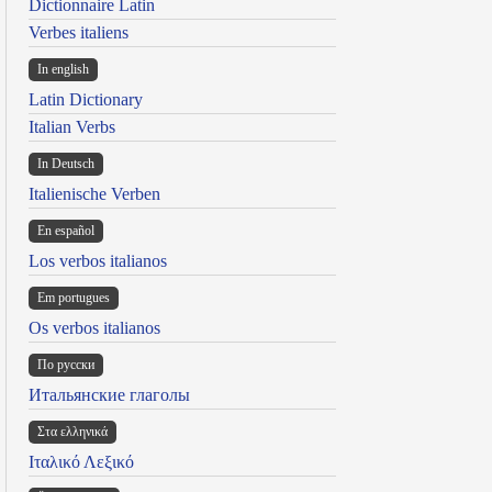
Dictionnaire Latin
Verbes italiens
In english
Latin Dictionary
Italian Verbs
In Deutsch
Italienische Verben
En español
Los verbos italianos
Em portugues
Os verbos italianos
По русски
Итальянские глаголы
Στα ελληνικά
Ιταλικό Λεξικό