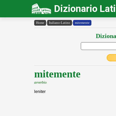
Dizionario Lat
Home
›
Italiano-Latino
›
mitemente
Diziona
mitemente
avverbio
leniter