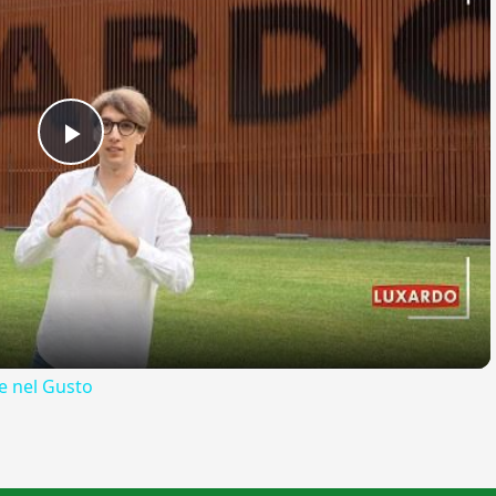
Play
Video
 nel Gusto