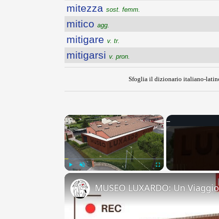
mitezza
sost. femm.
mitico
agg.
mitigare
v. tr.
mitigarsi
v. pron.
Sfoglia il dizionario italiano-latin
×
Play
Unmute
Fullscreen
MUSEO LUXARDO: Un Viaggio 