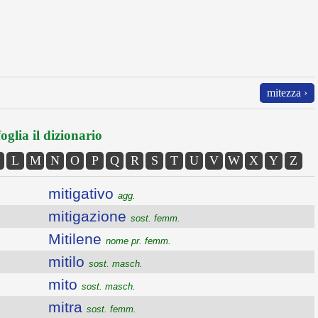
mitezza ›
oglia il dizionario
L
M
N
O
P
Q
R
S
T
U
V
W
X
Y
Z
mitigativo
agg.
mitigazione
sost. femm.
Mitilene
nome pr. femm.
mitilo
sost. masch.
mito
sost. masch.
mitra
sost. femm.