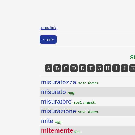
permalink
‹ mite
Sf
A
B
C
D
E
F
G
H
I
J
K
misuratezza
sost. femm.
misurato
agg.
misuratore
sost. masch.
misurazione
sost. femm.
mite
agg.
mitemente
avv.