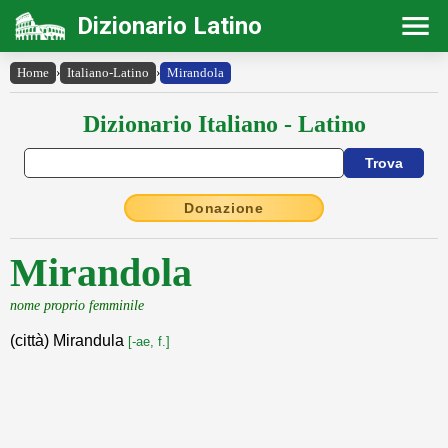
Dizionario Latino
Home
›
Italiano-Latino
›
Mirandola
Dizionario Italiano - Latino
Donazione
Mirandola
nome proprio femminile
(città) Mirandula
[-ae, f.]