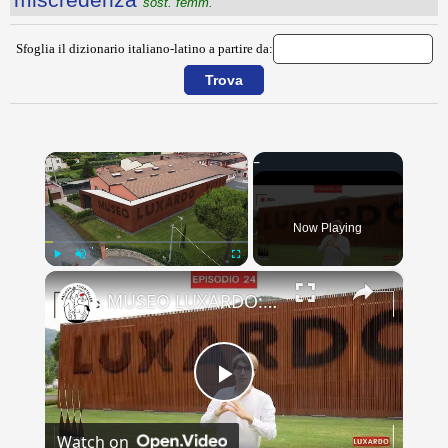
sost. femm.
Sfoglia il dizionario italiano-latino a partire da:
×
Now Playing
×
Play
Unmute
Fullscreen
MUSEO LUXARDO: Un Viaggio nel Tempo e nel Gusto
Play
Watch on