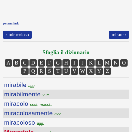
permalink
‹ miracoloso
mirare ›
Sfoglia il dizionario
A
B
C
D
E
F
G
H
I
J
K
L
M
N
O
P
Q
R
S
T
U
V
W
X
Y
Z
mirabile
agg.
mirabilmente
v. tr.
miracolo
sost. masch.
miracolosamente
avv.
miracoloso
agg.
Mirandola