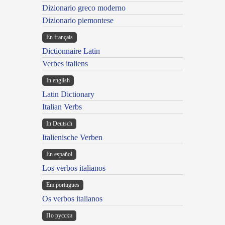
Dizionario greco moderno
Dizionario piemontese
En français
Dictionnaire Latin
Verbes italiens
In english
Latin Dictionary
Italian Verbs
In Deutsch
Italienische Verben
En español
Los verbos italianos
Em portugues
Os verbos italianos
По русски