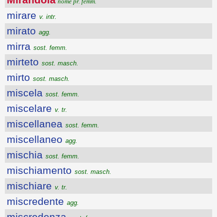
nome pr. femm.
mirare
v. intr.
mirato
agg.
mirra
sost. femm.
mirteto
sost. masch.
mirto
sost. masch.
miscela
sost. femm.
miscelare
v. tr.
miscellanea
sost. femm.
miscellaneo
agg.
mischia
sost. femm.
mischiamento
sost. masch.
mischiare
v. tr.
miscredente
agg.
miscredenza