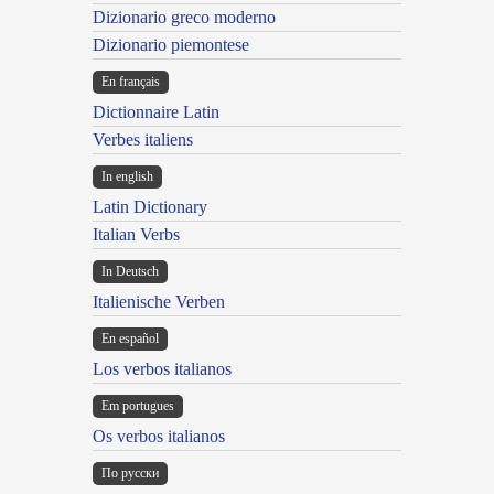
Dizionario greco moderno
Dizionario piemontese
En français
Dictionnaire Latin
Verbes italiens
In english
Latin Dictionary
Italian Verbs
In Deutsch
Italienische Verben
En español
Los verbos italianos
Em portugues
Os verbos italianos
По русски