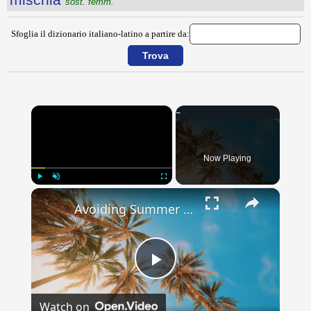
sost. femm.
Sfoglia il dizionario italiano-latino a partire da:
×
Now Playing
×
Play
Unmute
Fullscreen
Avoiding Summer Skincare Mistakes: Common Pitfalls to Watch Out For
Play
Watch on