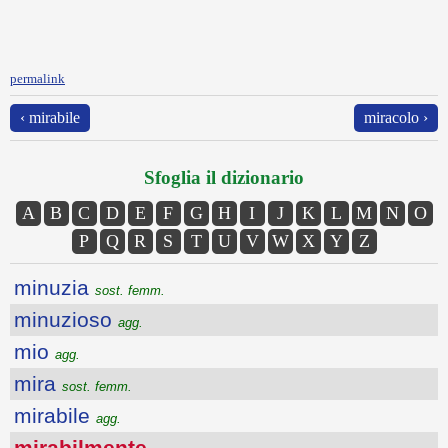
permalink
‹ mirabile
miracolo ›
Sfoglia il dizionario
A
B
C
D
E
F
G
H
I
J
K
L
M
N
O
P
Q
R
S
T
U
V
W
X
Y
Z
minuzia
sost. femm.
minuzioso
agg.
mio
agg.
mira
sost. femm.
mirabile
agg.
mirabilmente